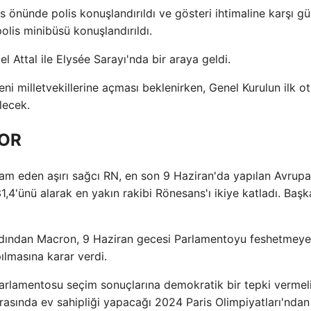
s önünde polis konuşlandırıldı ve gösteri ihtimaline karşı gü
polis minibüsü konuşlandırıldı.
Attal ile Elysée Sarayı'nda bir araya geldi.
yeni milletvekillerine açması beklenirken, Genel Kurulun ilk 
lecek.
YOR
am eden aşırı sağcı RN, en son 9 Haziran'da yapılan Avrupa
,4'ünü alarak en yakın rakibi Rönesans'ı ikiye katladı. Başk
 ardından Macron, 9 Haziran gecesi Parlamentoyu feshetmey
lmasına karar verdi.
Parlamentosu seçim sonuçlarına demokratik bir tepki vermeli
rasında ev sahipliği yapacağı 2024 Paris Olimpiyatları'ndan