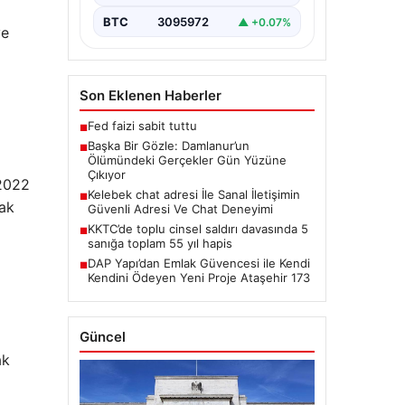
BTC
3095972
▲ +0.07%
ye
Son Eklenen Haberler
Fed faizi sabit tuttu
■
Başka Bir Gözle: Damlanur’un
■
Ölümündeki Gerçekler Gün Yüzüne
Çıkıyor
 2022
Kelebek chat adresi İle Sanal İletişimin
■
rak
Güvenli Adresi Ve Chat Deneyimi
KKTC’de toplu cinsel saldırı davasında 5
■
sanığa toplam 55 yıl hapis
DAP Yapı’dan Emlak Güvencesi ile Kendi
■
Kendini Ödeyen Yeni Proje Ataşehir 173
Güncel
ak