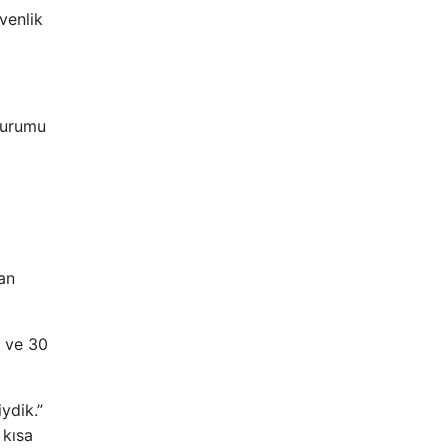
venlik
oturumu
an
e ve 30
ydik.”
 kısa