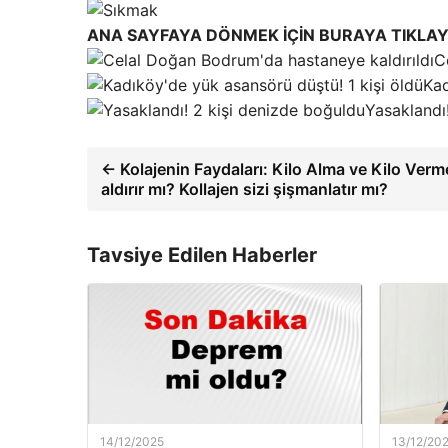
ANA SAYFAYA DÖNMEK İÇİN BURAYA TIKLAY
C
Kad
Yasaklandı
← Kolajenin Faydaları: Kilo Alma ve Kilo Verme
aldırır mı? Kollajen sizi şişmanlatır mı?
Tavsiye Edilen Haberler
14/12/2025
13/12/20