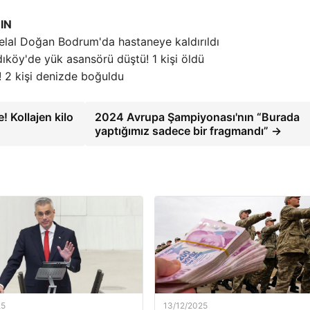
IN
elal Doğan Bodrum'da hastaneye kaldırıldı
ıköy'de yük asansörü düştü! 1 kişi öldü
! 2 kişi denizde boğuldu
! Kollajen kilo
2024 Avrupa Şampiyonası'nın “Burada
yaptığımız sadece bir fragmandı” →
25
13/12/2025