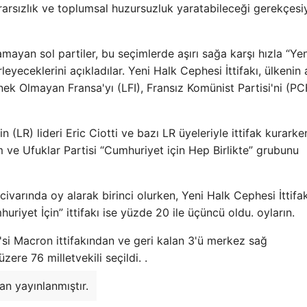
krarsızlık ve toplumsal huzursuzluk yaratabileceği gerekçesi
mayan sol partiler, bu seçimlerde aşırı sağa karşı hızla “Ye
rleyeceklerini açıkladılar. Yeni Halk Cephesi İttifakı, ülkenin
Esnek Olmayan Fransa'yı (LFI), Fransız Komünist Partisi'ni (PC
 (LR) lideri Eric Ciotti ve bazı LR üyeleriyle ittifak kurarke
 ve Ufuklar Partisi “Cumhuriyet için Hep Birlikte” grubunu
 civarında oy alarak birinci olurken, Yeni Halk Cephesi İttifak
uriyet İçin” ittifakı ise yüzde 20 ile üçüncü oldu. oyların.
, 2'si Macron ittifakından ve geri kalan 3'ü merkez sağ
ere 76 milletvekili seçildi. .
n yayınlanmıştır.