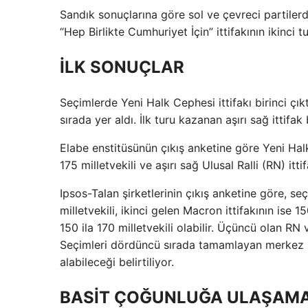
Sandık sonuçlarına göre sol ve çevreci partilerd
“Hep Birlikte Cumhuriyet İçin” ittifakının ikinci t
İLK SONUÇLAR
Seçimlerde Yeni Halk Cephesi ittifakı birinci çıkt
sırada yer aldı. İlk turu kazanan aşırı sağ ittifa
Elabe enstitüsünün çıkış anketine göre Yeni Halk 
175 milletvekili ve aşırı sağ Ulusal Ralli (RN) ittif
Ipsos-Talan şirketlerinin çıkış anketine göre, se
milletvekili, ikinci gelen Macron ittifakının ise 150
150 ila 170 milletvekili olabilir. Üçüncü olan RN v
Seçimleri dördüncü sırada tamamlayan merkez sağ
alabileceği belirtiliyor.
BASİT ÇOĞUNLUĞA ULAŞAMA