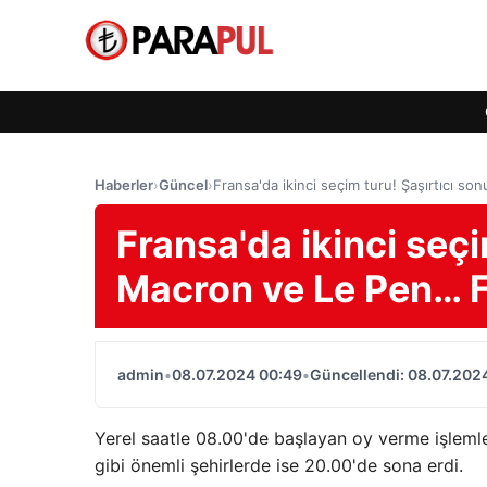
Haberler
›
Güncel
›
Fransa'da ikinci seçim turu! Şaşırtıcı so
Fransa'da ikinci seçi
Macron ve Le Pen… Fr
admin
•
08.07.2024 00:49
•
Güncellendi: 08.07.202
Yerel saatle 08.00'de başlayan oy verme işlemle
gibi önemli şehirlerde ise 20.00'de sona erdi.