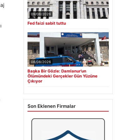
aj
09/08/2026
Fed faizi sabit tuttu
ı
08/08/2026
Başka Bir Gözle: Damlanur’un
Ölümündeki Gerçekler Gün Yüzüne
Çıkıyor
n
Son Eklenen Firmalar