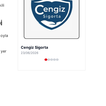
ili
İ
 oyla
Hastaş Beton
 yer
26/05/2026