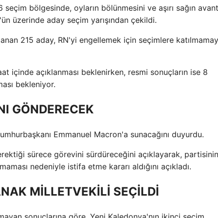
06 seçim bölgesinde, oyların bölünmesini ve aşırı sağın avant
ün üzerinde aday seçim yarışından çekildi.
azanan 215 aday, RN'yi engellemek için seçimlere katılmamay
saat içinde açıklanması beklenirken, resmi sonuçların ise 8
ması bekleniyor.
INI GÖNDERECEK
ın Cumhurbaşkanı Emmanuel Macron'a sunacağını duyurdu.
ektiği sürece görevini sürdüreceğini açıklayarak, partisini
aması nedeniyle istifa etme kararı aldığını açıkladı.
NAK MİLLETVEKİLİ SEÇİLDİ
ayan sonuçlarına göre, Yeni Kaledonya'nın ikinci seçim