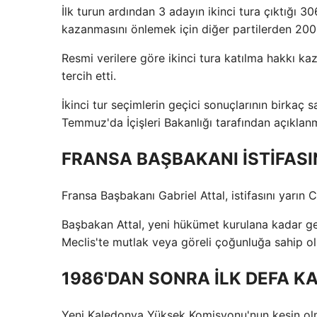
İlk turun ardından 3 adayın ikinci tura çıktığı 3
kazanmasını önlemek için diğer partilerden 200'
Resmi verilere göre ikinci tura katılma hakkı k
tercih etti.
İkinci tur seçimlerin geçici sonuçlarının birkaç 
Temmuz'da İçişleri Bakanlığı tarafından açıklan
FRANSA BAŞBAKANI İSTİFAS
Fransa Başbakanı Gabriel Attal, istifasını yar
Başbakan Attal, yeni hükümet kurulana kadar ger
Meclis'te mutlak veya göreli çoğunluğa sahip olm
1986'DAN SONRA İLK DEFA KA
Yeni Kaledonya Yüksek Komisyonu'nun kesin olm