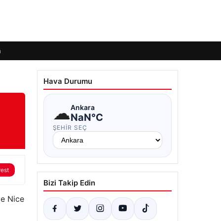
m
Hava Durumu
☁
Ankara
NaN°C
ŞEHIR SEÇ
rest
Bizi Takip Edin
ve Nice