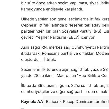
bir süre önce erken seçim yapılması, siyasi isti
kamuoyunda endişeyle karşılandı.
Ülkede yapılan son genel seçimlerde ittifak kura
Cephesi” İttifakı altında birleşerek tek aday beli
partilerinden biri olan Sosyalist Parti'yi (PS), 
çevreci Yeşiller Partisi'ni (EELV) içeriyor.
Aşırı sağcı RN, merkez sağ Cumhuriyetçi Parti'nin
iktidardaki Rönesans partisi ve ortakları MoDem
oluşturdu. . “İttifak.
Seçimlerin ilk turunda aşırı sağ ittifak yüzde 33
yüzde 28 ile ikinci, Macron'un “Hep Birlikte Cumh
İlk turda 39'u aşırı sağdan, 32'si sol ittifaktan
cumhuriyetçiler ve diğer sağ partilerden olmak üz
Kaynak: AA
Bu içerik Recep Demircan tarafında