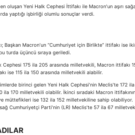
en oluşan Yeni Halk Cephesi İttifakı ile Macron'un aşırı sağa
urda yaptığı işbirliği olumlu sonuçlar verdi.
ı; Başkan Macron'un “Cumhuriyet için Birlikte” ittifakı ise iki
k bu turda üçüncü sıraya geriledi.
Cephesi 175 ila 205 arasında milletvekili, Macron ittifakı 1
akı ise 115 ila 150 arasında milletvekili alabilir.
çimlerde birinci gelen Yeni Halk Cephesi'nin Meclis'te 172 il
 ila 170 milletvekili olabilir. İkinci sıradaki Macron ittifakını
e müttefikleri ise 132 ila 152 milletvekiline sahip olabiliyor.
 Cumhuriyetçi Parti'nin (LR) Meclis'te 57 ila 67 milletveki
DILAR