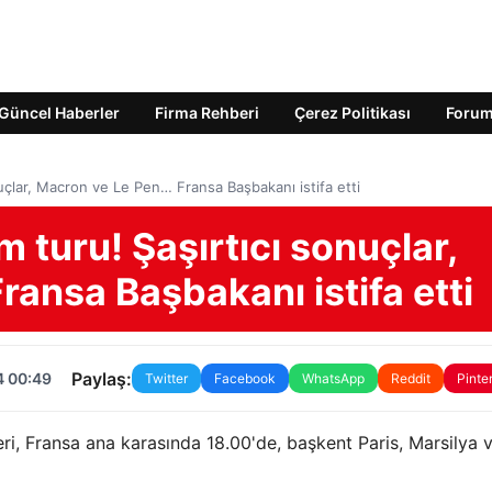
Güncel Haberler
Firma Rehberi
Çerez Politikası
Foru
nuçlar, Macron ve Le Pen… Fransa Başbakanı istifa etti
m turu! Şaşırtıcı sonuçlar,
ansa Başbakanı istifa etti
Paylaş:
4 00:49
Twitter
Facebook
WhatsApp
Reddit
Pinte
ri, Fransa ana karasında 18.00'de, başkent Paris, Marsilya 