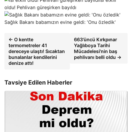
Isı etkili
oldu! Pehlivan güreşirken bayıldı
Sağlık Bakanı babamızın evine geldi: 'Onu özledik'
← O kentte
663'üncü Kırkpınar
termometreler 41
Yağlıboya Tarihi
dereceye ulaştı! Sıcaktan
Mücadelesi'nin baş
bunalanlar kendilerini
pehlivanı belli oldu →
denize attı!
Tavsiye Edilen Haberler