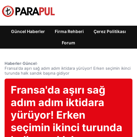
Güncel Haberler
Firma Rehberi
Çerez Politikası
Forum
Haberler
›
Güncel
›
Fransa'da aşırı sağ adım adım iktidara yürüyor! Erken seçimin ikinci
turunda halk sandık başına gidiyor
Fransa'da aşırı sağ
adım adım iktidara
yürüyor! Erken
seçimin ikinci turunda