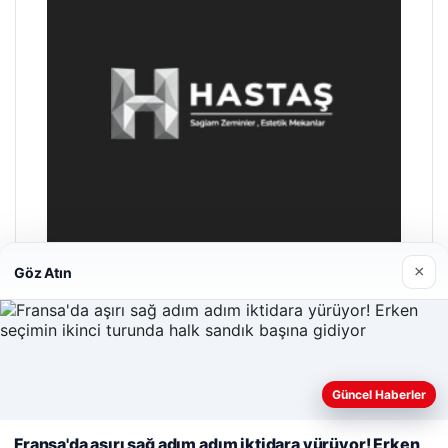
×
Göz Atın
Hastaş Beton
26/05/2026
Güncel Haberler
Web sitemizi nasıl kullandığınızı daha iyi anlayabilmek,
deneyiminizi kişiselleştirmek ve geliştirmek amacıyla çerezler
Fransa'da aşırı sağ adım adım iktidara yürüyor! Erken