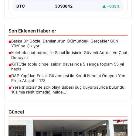
BTC
3093842
▲ +0.13%
Son Eklenen Haberler
Başka Bir Gözle: Damlanur’un Ölümündeki Gerçekler Gün
■
Yüzüne Çıkıyor
Kelebek chat adresi İle Sanal İletişimin Güvenli Adresi Ve Chat
■
Deneyimi
KKTC’de toplu cinsel saldırı davasında 5 sanığa toplam 55 yıl
■
hapis
DAP Yapı’dan Emlak Güvencesi ile Kendi Kendini Ödeyen Yeni
■
Proje Ataşehir 173
‘Yeraltı’ dizisinde şok olay! Babası suç duyurusunda bulundu:
■
‘Kızımla reşit olmadığı halde…’
Güncel