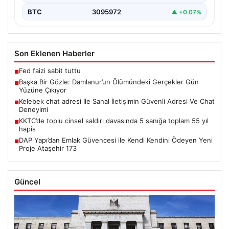
BTC
3095972
▲ +0.07%
Son Eklenen Haberler
Fed faizi sabit tuttu
■
Başka Bir Gözle: Damlanur’un Ölümündeki Gerçekler Gün
■
Yüzüne Çıkıyor
Kelebek chat adresi İle Sanal İletişimin Güvenli Adresi Ve Chat
■
Deneyimi
KKTC’de toplu cinsel saldırı davasında 5 sanığa toplam 55 yıl
■
hapis
DAP Yapı’dan Emlak Güvencesi ile Kendi Kendini Ödeyen Yeni
■
Proje Ataşehir 173
Güncel