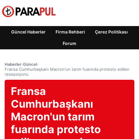
Güncel Haberler
Firma Rehberi
Çerez Politikası
Forum
Haberler
›
Güncel
›
Fransa Cumhurbaşkanı Macron'un tarım fuarında protesto edilen
resepsiyonu
Fransa
Cumhurbaşkanı
Macron'un tarım
fuarında protesto