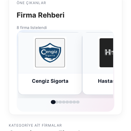
ÖNE ÇIKANLAR
Firma Rehberi
8 firma listelendi
ta
Hastaş Beton
Bulkoon Topta
Ayakkabı
KATEGORIYE AIT FIRMALAR