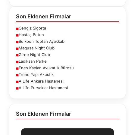
Son Eklenen Firmalar
Cengiz Sigorta
■
Hastaş Beton
■
Bulkoon Toptan Ayakkabı
■
Magusa Night Club
■
Girne Night Club
■
Ladiksan Parke
■
Enes Kaplan Avukatlık Bürosu
■
Trend Yapı Akustik
■
A Life Ankara Hastanesi
■
A Life Pursaklar Hastanesi
■
Son Eklenen Firmalar