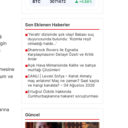
BTC
3071472
▲ +0.88%
Son Eklenen Haberler
‘Yeraltı’ dizisinde şok olay! Babası suç
ş
■
duyurusunda bulundu: ‘Kızımla reşit
ngin
olmadığı halde…’
ı
Shamrock Rovers ile Egnatia
■
Karşılaşmasının Detaylı Özeti ve Kritik
Anlar
Açık Hava Mimarisinde Kalite ve bahçe
■
nmesine
mutfağı Çözümleri
yum ve
CANLI | Levski Sofya – Kairat Almaty
■
maç anlatımı! Maç ne zaman? Saat kaçta
ve hangi kanalda? – 04 Ağustos 2026
Ertuğrul Özkök hakkında
■
Cumhurbaşkanına hakaret soruşturması
arına
Güncel