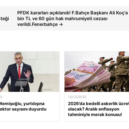
PFDK kararları açıklandı! F.Bahçe Başkanı Ali Koç'
steği
bin TL ve 60 gün hak mahrumiyeti cezası
verildi.Fenerbahçe →
25
13/12/2025
emişoğlu, yurtdışına
2026’da bedelli askerlik ücret
oktor sayısını duyurdu
olacak? Aralık enflasyon
tahminiyle merak konusu!