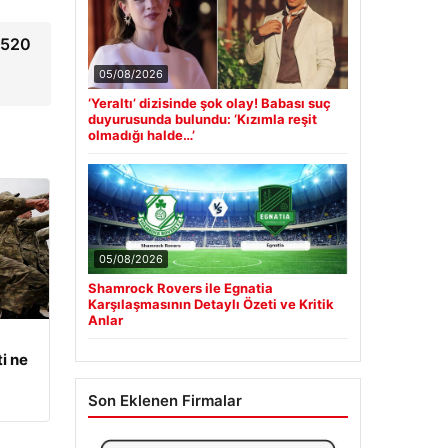
a 520
05/08/2026
‘Yeraltı’ dizisinde şok olay! Babası suç
duyurusunda bulundu: ‘Kızımla reşit
olmadığı halde…’
05/08/2026
Shamrock Rovers ile Egnatia
Karşılaşmasının Detaylı Özeti ve Kritik
Anlar
i ne
Son Eklenen Firmalar