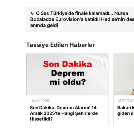
← O Ses Türkiye'de finale kalamadı… Nutsa
Buzaladze Eurovision'a katıldı! Hadise'nin de
anında geldi
Tavsiye Edilen Haberler
14/12/2025
13/12/20
Son Dakika: Deprem Alarmı! 14
Bakan M
Aralık 2025’te Hangi Şehirlerde
giden d
Hissetildi?