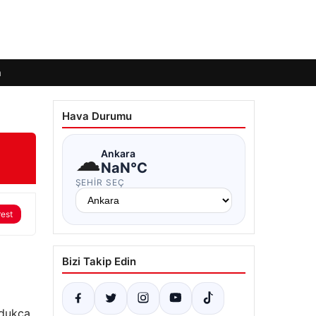
m
Hava Durumu
☁
Ankara
NaN°C
ŞEHIR SEÇ
rest
Bizi Takip Edin
ldukça