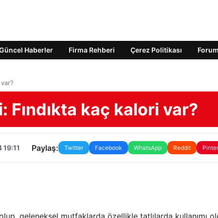
Güncel Haberler
Firma Rehberi
Çerez Politikası
Foru
 var?
: Fındıkta kaç kalori var?
Paylaş:
 19:11
Twitter
Facebook
WhatsApp
Reddit
Pinte
lup, geleneksel mutfaklarda özellikle tatlılarda kullanımı o