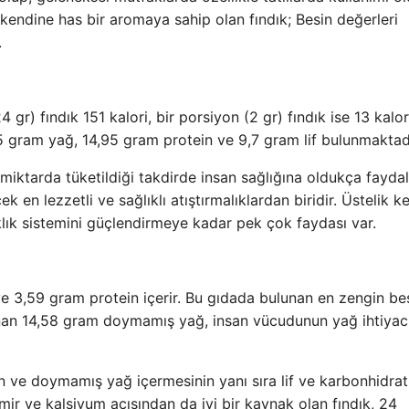
kendine has bir aromaya sahip olan fındık; Besin değerleri
.
 gr) fındık 151 kalori, bir porsiyon (2 gr) fındık ise 13 kalori
5 gram yağ, 14,95 gram protein ve 9,7 gram lif bulunmaktadı
 miktarda tüketildiği takdirde insan sağlığına oldukça faydal
 en lezzetli ve sağlıklı atıştırmalıklardan biridir. Üstelik k
lık sistemini güçlendirmeye kadar pek çok faydası var.
 ve 3,59 gram protein içerir. Bu gıdada bulunan en zengin be
unan 14,58 gram doymamış yağ, insan vücudunun yağ ihtiyac
n ve doymamış yağ içermesinin yanı sıra lif ve karbonhidrat
emir ve kalsiyum açısından da iyi bir kaynak olan fındık, 24