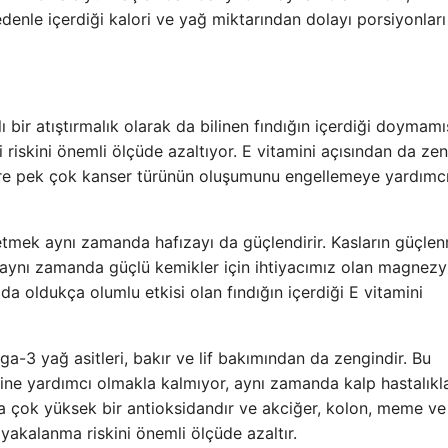
denle içerdiği kalori ve yağ miktarından dolayı porsiyonları
ı bir atıştırmalık olarak da bilinen fındığın içerdiği doymamı
 riskini önemli ölçüde azaltıyor. E vitamini açısından da ze
ere pek çok kanser türünün oluşumunu engellemeye yardımc
ketmek aynı zamanda hafızayı da güçlendirir. Kasların güçle
 aynı zamanda güçlü kemikler için ihtiyacımız olan magnez
da oldukça olumlu etkisi olan fındığın içerdiği E vitamini
a-3 yağ asitleri, bakır ve lif bakımından da zengindir. Bu
ne yardımcı olmakla kalmıyor, aynı zamanda kalp hastalıkl
 çok yüksek bir antioksidandır ve akciğer, kolon, meme ve
 yakalanma riskini önemli ölçüde azaltır.