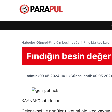
Haberler
›
Güncel
›
Fındığın besin değeri: Fındıkta kaç kalori
Fındığın besin değeri
admin
•
09.05.2024 19:11
•
Güncellendi: 09.05.2024
KAYNAK
Cnnturk.com
Geleneksel ve popüler tüketimi oldukça yaygın o