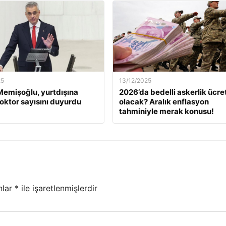
25
13/12/2025
emişoğlu, yurtdışına
2026’da bedelli askerlik ücret
oktor sayısını duyurdu
olacak? Aralık enflasyon
tahminiyle merak konusu!
nlar
*
ile işaretlenmişlerdir