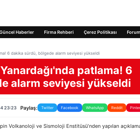
Güncel Haberler
Firma Rehberi
Çerez Politikası
Foru
ama! 6 dakika sürdü, bölgede alarm seviyesi yükseldi
n Yanardağı'nda patlama! 6
e alarm seviyesi yükseldi
Paylaş:
24 23:23
Twitter
Facebook
WhatsApp
Reddit
Pinte
lipin Volkanoloji ve Sismoloji Enstitüsü'nden yapılan açıklam