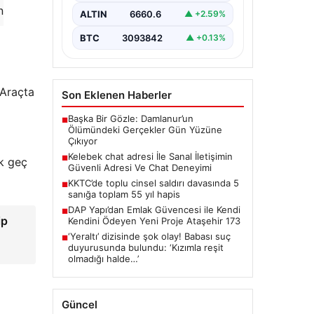
ciddi bir değer barındırmaktadır.
n
ALTIN
6660.6
▲ +2.59%
Günümüzde birçok…
BTC
3093842
▲ +0.13%
Araçta
Son Eklenen Haberler
Başka Bir Gözle: Damlanur’un
■
Ölümündeki Gerçekler Gün Yüzüne
Çıkıyor
Kelebek chat adresi İle Sanal İletişimin
■
ok geç
Güvenli Adresi Ve Chat Deneyimi
KKTC’de toplu cinsel saldırı davasında 5
■
sanığa toplam 55 yıl hapis
DAP Yapı’dan Emlak Güvencesi ile Kendi
■
ip
Kendini Ödeyen Yeni Proje Ataşehir 173
‘Yeraltı’ dizisinde şok olay! Babası suç
■
duyurusunda bulundu: ‘Kızımla reşit
olmadığı halde…’
Güncel