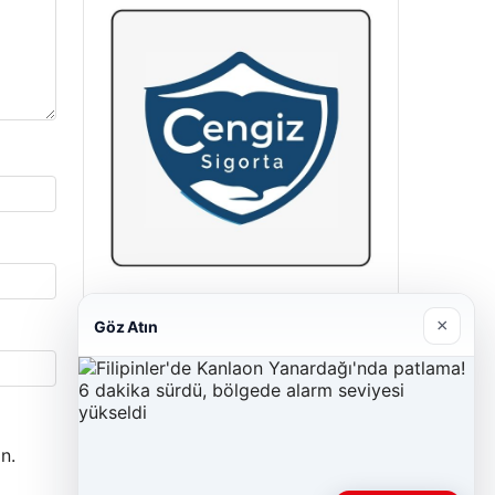
Cengiz Sigorta
×
Göz Atın
23/06/2026
n.