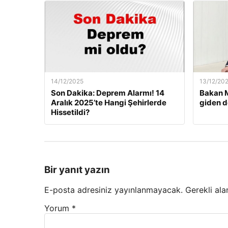
14/12/2025
13/12/20
Son Dakika: Deprem Alarmı! 14
Bakan M
Aralık 2025’te Hangi Şehirlerde
giden d
Hissetildi?
Bir yanıt yazın
E-posta adresiniz yayınlanmayacak.
Gerekli ala
Yorum
*