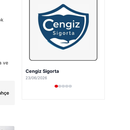
ok
a ve
Hastaş Beton
26/05/2026
ahçe