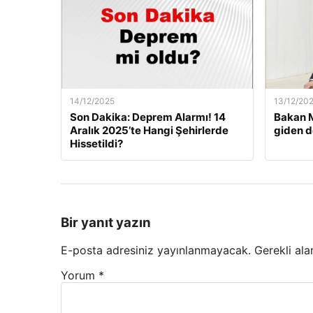
14/12/2025
13/12/20
Son Dakika: Deprem Alarmı! 14
Bakan M
Aralık 2025’te Hangi Şehirlerde
giden d
Hissetildi?
Bir yanıt yazın
E-posta adresiniz yayınlanmayacak.
Gerekli ala
Yorum
*