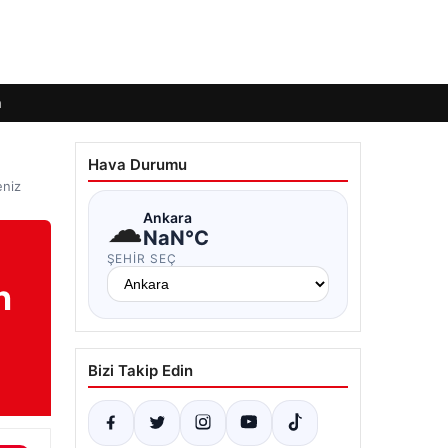
m
Hava Durumu
eniz
☁
Ankara
NaN°C
ŞEHIR SEÇ
n
Bizi Takip Edin