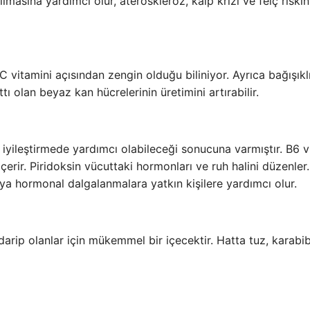
lmasına yardımcı olur, ateroskleroz, kalp krizi ve felç riskin
 vitamini açısından zengin olduğu biliniyor. Ayrıca bağışıkl
 olan beyaz kan hücrelerinin üretimini artırabilir.
i iyileştirmede yardımcı olabileceği sonucuna varmıştır. B6 v
erir. Piridoksin vücuttaki hormonları ve ruh halini düzenler.
eya hormonal dalgalanmalara yatkın kişilere yardımcı olur.
rip olanlar için mükemmel bir içecektir. Hatta tuz, karabi