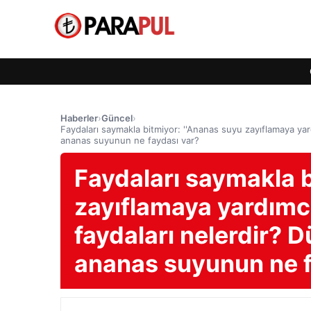
Haberler
›
Güncel
›
Faydaları saymakla bitmiyor: ''Ananas suyu zayıflamaya yar
ananas suyunun ne faydası var?
Faydaları saymakla b
zayıflamaya yardımc
faydaları nelerdir? D
ananas suyunun ne f