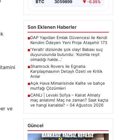
i
BTC
3059899
▼ -0.35%
Son Eklenen Haberler
ık
DAP Yapı’dan Emlak Güvencesi ile Kendi
■
Kendini Ödeyen Yeni Proje Ataşehir 173
‘Yeraltı’ dizisinde şok olay! Babası suç
■
duyurusunda bulundu: ‘Kızımla reşit
olmadığı halde…’
Shamrock Rovers ile Egnatia
itamini
■
Karşılaşmasının Detaylı Özeti ve Kritik
Anlar
Açık Hava Mimarisinde Kalite ve bahçe
■
mutfağı Çözümleri
CANLI | Levski Sofya – Kairat Almaty
■
maç anlatımı! Maç ne zaman? Saat kaçta
ve hangi kanalda? – 04 Ağustos 2026
ber ve
Güncel