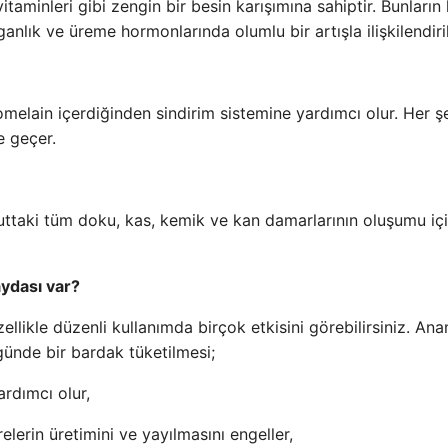
taminleri gibi zengin bir besin karışımına sahiptir. Bunların 
ık ve üreme hormonlarında olumlu bir artışla ilişkilendiril
melain içerdiğinden sindirim sistemine yardımcı olur. Her 
e geçer.
cuttaki tüm doku, kas, kemik ve kan damarlarının oluşumu iç
ydası var?
likle düzenli kullanımda birçok etkisini görebilirsiniz. Ana
günde bir bardak tüketilmesi;
ardımcı olur,
lerin üretimini ve yayılmasını engeller,