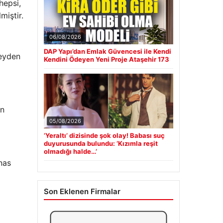
hepsi,
miştir.
06/08/2026
DAP Yapı’dan Emlak Güvencesi ile Kendi
şeyden
Kendini Ödeyen Yeni Proje Ataşehir 173
in
05/08/2026
‘Yeraltı’ dizisinde şok olay! Babası suç
duyurusunda bulundu: ‘Kızımla reşit
olmadığı halde…’
nas
Son Eklenen Firmalar