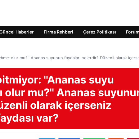
Güncel Haberler
Firma Rehberi
Çerez Politikası
Foru
dımcı olur mu?'' Ananas suyunun faydaları nelerdir? Düzenli olarak içers
itmiyor: ''Ananas suyu
ı olur mu?'' Ananas suyunu
üzenli olarak içerseniz
aydası var?