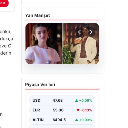
rest
Yan Manşet
rika,
oldukça
lave C
klerin
05.08.2026
‘Yeraltı’ dizisinde şok
Piyasa Verileri
olay! Babası suç
duyurusunda bulundu:
‘Kızımla reşit olmadığı
USD
47.68
▲ +0.06%
halde…’
EUR
55.06
▼ -0.13%
an
ALTIN
6494.5
▲ +0.03%