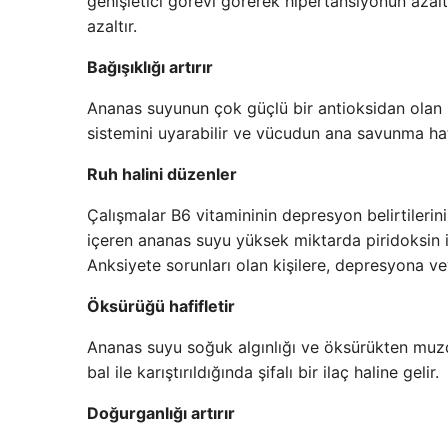
genişletici görevi görerek hipertansiyonun azaltı
azaltır.
Bağışıklığı artırır
Ananas suyunun çok güçlü bir antioksidan olan C
sistemini uyarabilir ve vücudun ana savunma hattı
Ruh halini düzenler
Çalışmalar B6 vitamininin depresyon belirtilerin
içeren ananas suyu yüksek miktarda piridoksin iç
Anksiyete sorunları olan kişilere, depresyona v
Öksürüğü hafifletir
Ananas suyu soğuk algınlığı ve öksürükten muzda
bal ile karıştırıldığında şifalı bir ilaç haline gelir.
Doğurganlığı artırır