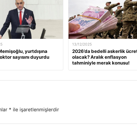
25
13/12/2025
emişoğlu, yurtdışına
2026’da bedelli askerlik ücret
oktor sayısını duyurdu
olacak? Aralık enflasyon
tahminiyle merak konusu!
nlar
*
ile işaretlenmişlerdir