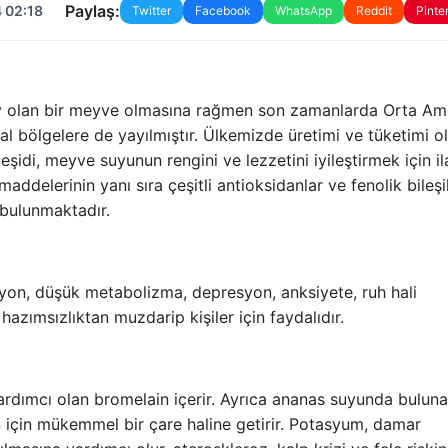
Paylaş:
 02:18
Twitter
Facebook
WhatsApp
Reddit
Pinte
y olan bir meyve olmasına rağmen son zamanlarda Orta Ame
ikal bölgelere de yayılmıştır. Ülkemizde üretimi ve tüketimi 
şidi, meyve suyunun rengini ve lezzetini iyileştirmek için i
addelerinin yanı sıra çeşitli antioksidanlar ve fenolik bileşi
 bulunmaktadır.
yon, düşük metabolizma, depresyon, anksiyete, ruh hali
 hazımsızlıktan muzdarip kişiler için faydalıdır.
ardımcı olan bromelain içerir. Ayrıca ananas suyunda bulun
için mükemmel bir çare haline getirir. Potasyum, damar