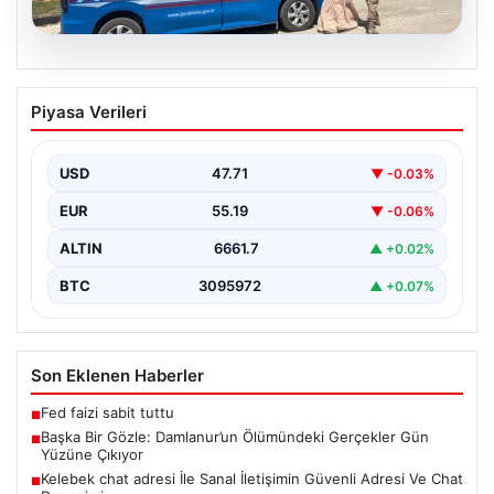
08.08.2026
Başka Bir Gözle: Damlanur’un
Piyasa Verileri
Ölümündeki Gerçekler Gün Yüzüne
Çıkıyor
USD
47.71
▼ -0.03%
Van’ın Başkale ilçesinde yaşanan ve uzun süredir
gizemini koruyan olayın perde arkası aralanmaya
EUR
55.19
▼ -0.06%
başladı.…
ALTIN
6661.7
▲ +0.02%
BTC
3095972
▲ +0.07%
Son Eklenen Haberler
Fed faizi sabit tuttu
■
Başka Bir Gözle: Damlanur’un Ölümündeki Gerçekler Gün
■
Yüzüne Çıkıyor
Kelebek chat adresi İle Sanal İletişimin Güvenli Adresi Ve Chat
■