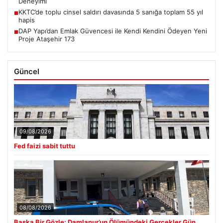
Deneyimi
KKTC’de toplu cinsel saldırı davasında 5 sanığa toplam 55 yıl
■
hapis
DAP Yapı’dan Emlak Güvencesi ile Kendi Kendini Ödeyen Yeni
■
Proje Ataşehir 173
Güncel
09/08/2026
Fed faizi sabit tuttu
08/08/2026
Başka Bir Gözle: Damlanur’un Ölümündeki Gerçekler Gün