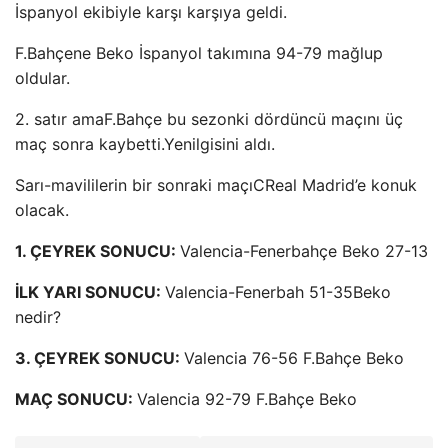
İspanyol ekibiyle karşı karşıya geldi.
F.Bahçe
ne Beko
İspanyol takımına 94-79 mağlup
oldular.
2. satır ama
F.Bahçe bu sezonki dördüncü maçını üç
maç sonra kaybetti.
Yenilgisini aldı.
Sarı-mavililerin bir sonraki maçı
C
Real Madrid’e konuk
olacak.
1.
ÇEYREK SONUCU:
Valencia-Fenerbahçe Beko 27-13
İLK YARI SONUCU:
Valencia-Fenerbah 51-35
Beko
nedir?
3. ÇEYREK SONUCU:
Valencia 76-56 F.Bahçe Beko
MAÇ SONUCU:
Valencia 92-79 F.Bahçe Beko