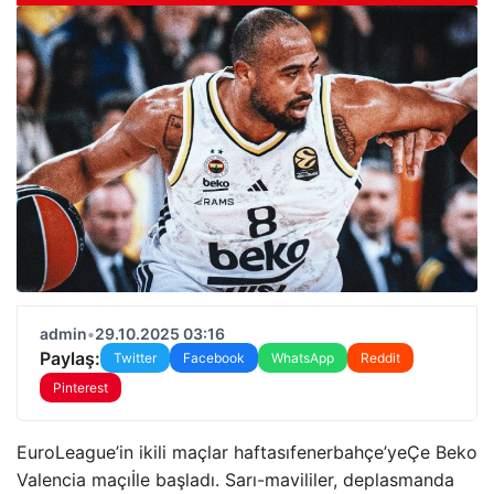
admin
•
29.10.2025 03:16
Paylaş:
Twitter
Facebook
WhatsApp
Reddit
Pinterest
EuroLeague’in
ikili maçlar haftası
fenerbahçe’ye
Çe Beko
Valencia maçı
İle başladı. Sarı-mavililer, deplasmanda