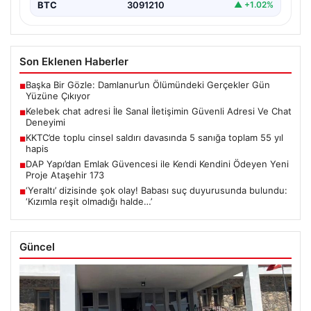
BTC
3091210
▲ +1.02%
Son Eklenen Haberler
Başka Bir Gözle: Damlanur’un Ölümündeki Gerçekler Gün
■
Yüzüne Çıkıyor
Kelebek chat adresi İle Sanal İletişimin Güvenli Adresi Ve Chat
■
Deneyimi
KKTC’de toplu cinsel saldırı davasında 5 sanığa toplam 55 yıl
■
hapis
DAP Yapı’dan Emlak Güvencesi ile Kendi Kendini Ödeyen Yeni
■
Proje Ataşehir 173
‘Yeraltı’ dizisinde şok olay! Babası suç duyurusunda bulundu:
■
‘Kızımla reşit olmadığı halde…’
Güncel