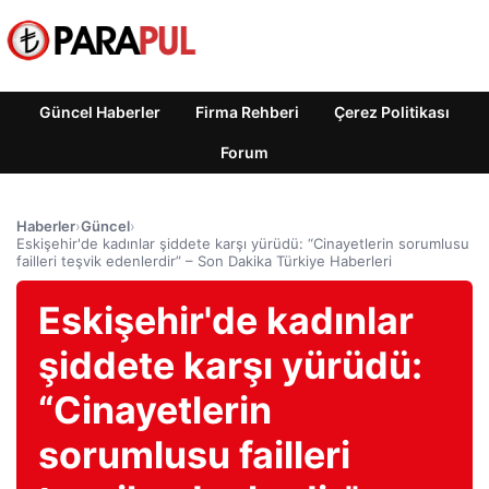
Güncel Haberler
Firma Rehberi
Çerez Politikası
Forum
Haberler
›
Güncel
›
Eskişehir'de kadınlar şiddete karşı yürüdü: “Cinayetlerin sorumlusu
failleri teşvik edenlerdir” – Son Dakika Türkiye Haberleri
Eskişehir'de kadınlar
şiddete karşı yürüdü:
“Cinayetlerin
sorumlusu failleri