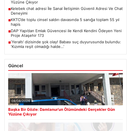
Yüzüne Çıkıyor
Kelebek chat adresi İle Sanal İletişimin Güvenli Adresi Ve Chat
■
Deneyimi
KKTC’de toplu cinsel saldırı davasında 5 sanığa toplam 55 yıl
■
hapis
DAP Yapı’dan Emlak Güvencesi ile Kendi Kendini Ödeyen Yeni
■
Proje Ataşehir 173
‘Yeraltı’ dizisinde şok olay! Babası suç duyurusunda bulundu:
■
‘Kızımla reşit olmadığı halde…’
Güncel
08/08/2026
Başka Bir Gözle: Damlanur’un Ölümündeki Gerçekler Gün
Yüzüne Çıkıyor