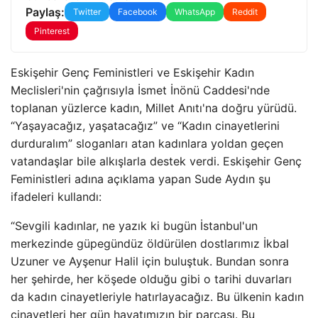
Paylaş:
Twitter
Facebook
WhatsApp
Reddit
Pinterest
Eskişehir Genç Feministleri ve Eskişehir Kadın
Meclisleri'nin çağrısıyla İsmet İnönü Caddesi'nde
toplanan yüzlerce kadın, Millet Anıtı'na doğru yürüdü.
“Yaşayacağız, yaşatacağız” ve “Kadın cinayetlerini
durduralım” sloganları atan kadınlara yoldan geçen
vatandaşlar bile alkışlarla destek verdi. Eskişehir Genç
Feministleri adına açıklama yapan Sude Aydın şu
ifadeleri kullandı:
“Sevgili kadınlar, ne yazık ki bugün İstanbul'un
merkezinde güpegündüz öldürülen dostlarımız İkbal
Uzuner ve Ayşenur Halil için buluştuk. Bundan sonra
her şehirde, her köşede olduğu gibi o tarihi duvarları
da kadın cinayetleriyle hatırlayacağız. Bu ülkenin kadın
cinayetleri her gün hayatımızın bir parçası. Bu