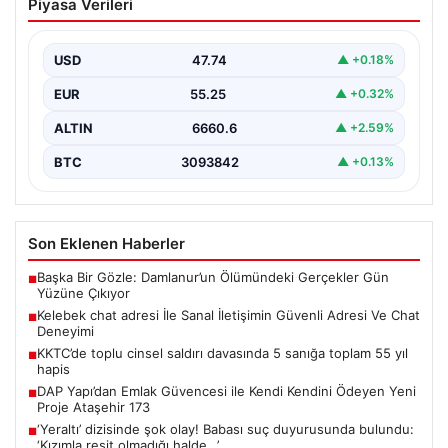
Piyasa Verileri
Güvenli Adresi Ve Chat Deneyimi
İnternet çağında kullanıcıların kaliteli bir şekilde irtibat
kurması ciddi bir değer barındırmaktadır. Günümüzde
USD
47.74
▲ +0.18%
birçok…
EUR
55.25
▲ +0.32%
ALTIN
6660.6
▲ +2.59%
BTC
3093842
▲ +0.13%
Son Eklenen Haberler
Başka Bir Gözle: Damlanur’un Ölümündeki Gerçekler Gün
■
Yüzüne Çıkıyor
Kelebek chat adresi İle Sanal İletişimin Güvenli Adresi Ve Chat
■
Deneyimi
KKTC’de toplu cinsel saldırı davasında 5 sanığa toplam 55 yıl
■
hapis
DAP Yapı’dan Emlak Güvencesi ile Kendi Kendini Ödeyen Yeni
■
Proje Ataşehir 173
‘Yeraltı’ dizisinde şok olay! Babası suç duyurusunda bulundu:
■
‘Kızımla reşit olmadığı halde…’