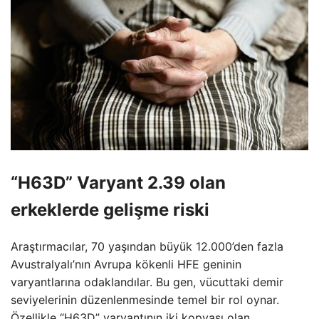
“H63D” Varyant 2.39 olan
erkeklerde gelişme riski
Araştırmacılar, 70 yaşından büyük 12.000’den fazla
Avustralyalı’nın Avrupa kökenli HFE geninin
varyantlarına odaklandılar. Bu gen, vücuttaki demir
seviyelerinin düzenlenmesinde temel bir rol oynar.
Özellikle “H63D” varyantının iki kopyası olan