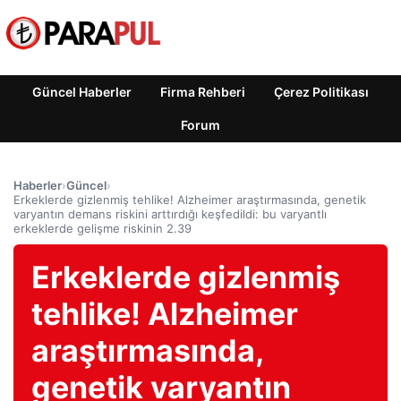
Güncel Haberler
Firma Rehberi
Çerez Politikası
Forum
Haberler
›
Güncel
›
Erkeklerde gizlenmiş tehlike! Alzheimer araştırmasında, genetik
varyantın demans riskini arttırdığı keşfedildi: bu varyantlı
erkeklerde gelişme riskinin 2.39
Erkeklerde gizlenmiş
tehlike! Alzheimer
araştırmasında,
genetik varyantın