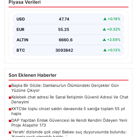
Piyasa Verileri
Güvenli Adresi Ve Chat Deneyimi
İnternet çağında kullanıcıların kaliteli bir şekilde irtibat
kurması ciddi bir değer barındırmaktadır. Günümüzde
USD
47.74
▲ +0.18%
birçok…
EUR
55.25
▲ +0.32%
ALTIN
6660.6
▲ +2.59%
BTC
3093842
▲ +0.13%
Son Eklenen Haberler
Başka Bir Gözle: Damlanur’un Ölümündeki Gerçekler Gün
■
Yüzüne Çıkıyor
Kelebek chat adresi İle Sanal İletişimin Güvenli Adresi Ve Chat
■
Deneyimi
KKTC’de toplu cinsel saldırı davasında 5 sanığa toplam 55 yıl
■
hapis
DAP Yapı’dan Emlak Güvencesi ile Kendi Kendini Ödeyen Yeni
■
Proje Ataşehir 173
‘Yeraltı’ dizisinde şok olay! Babası suç duyurusunda bulundu:
■
‘Kızımla reşit olmadığı halde…’