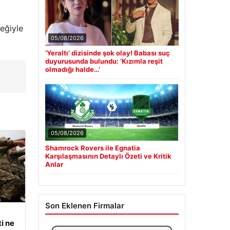
eğiyle
05/08/2026
‘Yeraltı’ dizisinde şok olay! Babası suç
duyurusunda bulundu: ‘Kızımla reşit
olmadığı halde…’
u
05/08/2026
Shamrock Rovers ile Egnatia
Karşılaşmasının Detaylı Özeti ve Kritik
Anlar
Son Eklenen Firmalar
i ne