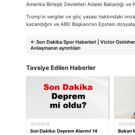
Amerika Birleşik Devletleri Adalet Bakanlığı ve 
Trump’ın vergiler ve göç yasası hakkındaki imz
kazandığını ve ABD Başkanı’nın Epstein dosyalar
← Son Dakika Spor Haberleri | Victor Osimhen t
Anlaşmanın ayrıntıları
Tavsiye Edilen Haberler
14/12/2025
13/12/20
Son Dakika: Deprem Alarmı! 14
Bakan M