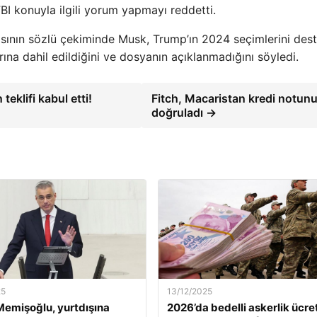
FBI konuyla ilgili yorum yapmayı reddetti.
asının sözlü çekiminde Musk, Trump’ın 2024 seçimlerini dest
ına dahil edildiğini ve dosyanın açıklanmadığını söyledi.
eklifi kabul etti!
Fitch, Macaristan kredi notun
doğruladı →
25
13/12/2025
emişoğlu, yurtdışına
2026’da bedelli askerlik ücret