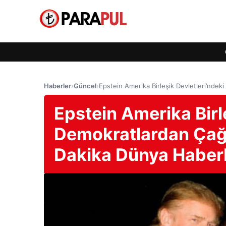
Haberler
›
Güncel
›
Epstein Amerika Birleşik Devletleri’nde
Epstein Amerika Birl
Demokratlardan Çağr
Dakika Dünya Haberl