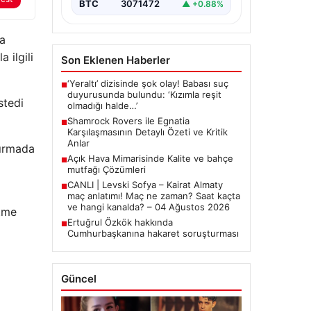
BTC
3071472
▲ +0.88%
a
a ilgili
Son Eklenen Haberler
‘Yeraltı’ dizisinde şok olay! Babası suç
■
duyurusunda bulundu: ‘Kızımla reşit
stedi
olmadığı halde…’
Shamrock Rovers ile Egnatia
■
Karşılaşmasının Detaylı Özeti ve Kritik
Anlar
dırmada
Açık Hava Mimarisinde Kalite ve bahçe
■
mutfağı Çözümleri
CANLI | Levski Sofya – Kairat Almaty
■
maç anlatımı! Maç ne zaman? Saat kaçta
ve hangi kanalda? – 04 Ağustos 2026
etme
Ertuğrul Özkök hakkında
■
Cumhurbaşkanına hakaret soruşturması
Güncel