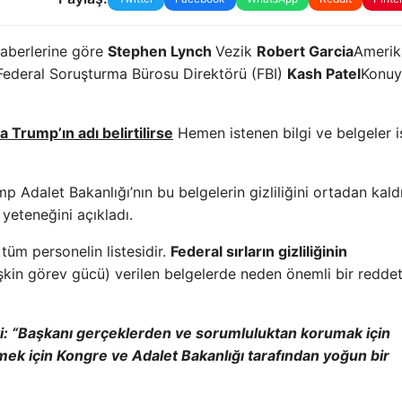
haberlerine göre
Stephen Lynch
Vezik
Robert Garcia
Amerik
ederal Soruşturma Bürosu Direktörü (FBI)
Kash Patel
Konuyl
 Trump’ın adı belirtilirse
Hemen istenen bilgi ve belgeler i
mp Adalet Bakanlığı’nın bu belgelerin gizliliğini ortadan kal
yeteneğini açıkladı.
 tüm personelin listesidir.
Federal sırların gizliliğinin
 ilişkin görev gücü) verilen belgelerde neden önemli bir redd
i: “Başkanı gerçeklerden ve sorumluluktan korumak için
mek için Kongre ve Adalet Bakanlığı tarafından yoğun bir