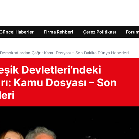
Güncel Haberler
Firma Rehberi
Çerez Politikası
Foru
ki Demokratlardan Çağrı: Kamu Dosyası – Son Dakika Dünya Haberleri
eşik Devletleri’ndeki
ı: Kamu Dosyası – Son
eri