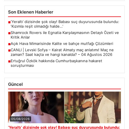
Son Eklenen Haberler
‘Yeraltı’ dizisinde şok olay! Babası suç duyurusunda bulundu:
■
‘Kızımla reşit olmadığı halde…’
Shamrock Rovers ile Egnatia Karşılaşmasının Detaylı Özeti ve
■
Kritik Anlar
Açık Hava Mimarisinde Kalite ve bahçe mutfağı Çözümleri
■
CANLI | Levski Sofya – Kairat Almaty maç anlatımı! Maç ne
■
zaman? Saat kaçta ve hangi kanalda? – 04 Ağustos 2026
Ertuğrul Özkök hakkında Cumhurbaşkanına hakaret
■
soruşturması
Güncel
05/08/2026
‘Yeraltı’ dizisinde şok olay! Babası suç duyurusunda bulundu: