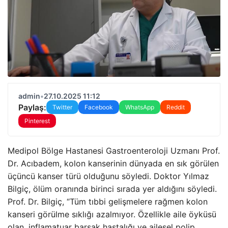
admin
•
27.10.2025 11:12
Paylaş:
Twitter
Facebook
WhatsApp
Reddit
Pinterest
Medipol Bölge Hastanesi Gastroenteroloji Uzmanı Prof.
Dr. Acıbadem, kolon kanserinin dünyada en sık görülen
üçüncü kanser türü olduğunu söyledi. Doktor Yılmaz
Bilgiç, ölüm oranında birinci sırada yer aldığını söyledi.
Prof. Dr. Bilgiç, “Tüm tıbbi gelişmelere rağmen kolon
kanseri görülme sıklığı azalmıyor. Özellikle aile öyküsü
olan, inflamatuar barsak hastalığı ve ailesel polip