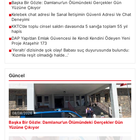
Başka Bir Gözle: Damlanur’un Ölümündeki Gerçekler Gün
■
Yüzüne Çıkıyor
Kelebek chat adresi İle Sanal İletişimin Güvenli Adresi Ve Chat
■
Deneyimi
KKTC’de toplu cinsel saldırı davasında 5 sanığa toplam 55 yıl
■
hapis
DAP Yapı’dan Emlak Güvencesi ile Kendi Kendini Ödeyen Yeni
■
Proje Ataşehir 173
‘Yeraltı’ dizisinde şok olay! Babası suç duyurusunda bulundu:
■
‘Kızımla reşit olmadığı halde…’
Güncel
08/08/2026
Başka Bir Gözle: Damlanur’un Ölümündeki Gerçekler Gün
Yüzüne Çıkıyor