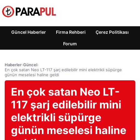
Güncel Haberler
Firma Rehberi
Çerez Politikası
Forum
Haberler
›
Güncel
›
En çok satan Neo LT-117 şarj edilebilir mini elektrikli süpürge
günün meselesi haline geldi
En çok satan Neo LT-
117 şarj edilebilir mini
elektrikli süpürge
günün meselesi haline