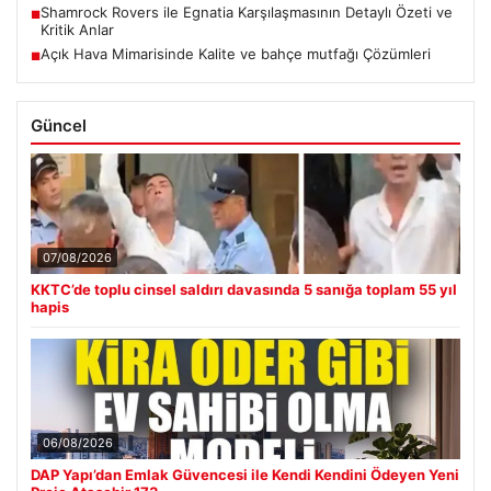
Shamrock Rovers ile Egnatia Karşılaşmasının Detaylı Özeti ve
■
Kritik Anlar
Açık Hava Mimarisinde Kalite ve bahçe mutfağı Çözümleri
■
Güncel
07/08/2026
KKTC’de toplu cinsel saldırı davasında 5 sanığa toplam 55 yıl
hapis
06/08/2026
DAP Yapı’dan Emlak Güvencesi ile Kendi Kendini Ödeyen Yeni