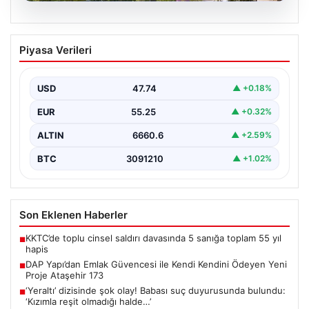
06.08.2026
DAP Yapı’dan Emlak Güvencesi ile Kendi
Piyasa Verileri
Kendini Ödeyen Yeni Proje Ataşehir 173
Gayrimenkul sektöründe yenilikçi projeleriyle dikkat
çeken DAP Gayrimenkul Geliştirme, müşterilerine
USD
47.74
▲ +0.18%
sunduğu yeni yaşam modeliyle…
EUR
55.25
▲ +0.32%
ALTIN
6660.6
▲ +2.59%
BTC
3091210
▲ +1.02%
Son Eklenen Haberler
KKTC’de toplu cinsel saldırı davasında 5 sanığa toplam 55 yıl
■
hapis
DAP Yapı’dan Emlak Güvencesi ile Kendi Kendini Ödeyen Yeni
■
Proje Ataşehir 173
‘Yeraltı’ dizisinde şok olay! Babası suç duyurusunda bulundu:
■
‘Kızımla reşit olmadığı halde…’