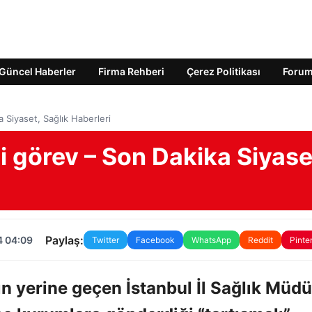
Güncel Haberler
Firma Rehberi
Çerez Politikası
Foru
 Siyaset, Sağlık Haberleri
i görev – Son Dakika Siyase
Paylaş:
4 04:09
Twitter
Facebook
WhatsApp
Reddit
Pinte
ın yerine geçen İstanbul İl Sağlık Müd