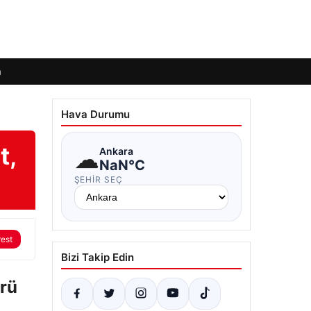
m
Hava Durumu
t,
☁
Ankara
NaN°C
ŞEHIR SEÇ
rest
Bizi Takip Edin
ürü