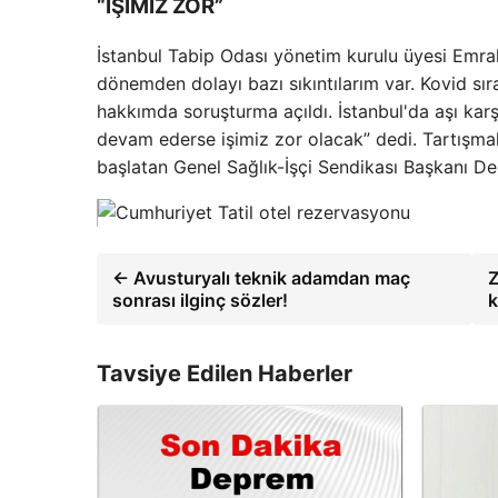
“İŞİMİZ ZOR”
İstanbul Tabip Odası yönetim kurulu üyesi Emrah
dönemden dolayı bazı sıkıntılarım var. Kovid sıra
hakkımda soruşturma açıldı. İstanbul'da aşı karş
devam ederse işimiz zor olacak” dedi. Tartışma
başlatan Genel Sağlık-İşçi Sendikası Başkanı Der
← Avusturyalı teknik adamdan maç
Z
sonrası ilginç sözler!
k
Tavsiye Edilen Haberler