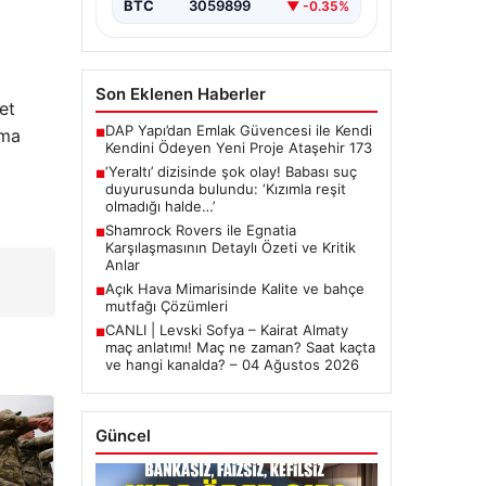
BTC
3059899
▼ -0.35%
Son Eklenen Haberler
et
DAP Yapı’dan Emlak Güvencesi ile Kendi
rma
■
Kendini Ödeyen Yeni Proje Ataşehir 173
‘Yeraltı’ dizisinde şok olay! Babası suç
■
duyurusunda bulundu: ‘Kızımla reşit
olmadığı halde…’
Shamrock Rovers ile Egnatia
■
Karşılaşmasının Detaylı Özeti ve Kritik
Anlar
Açık Hava Mimarisinde Kalite ve bahçe
■
mutfağı Çözümleri
CANLI | Levski Sofya – Kairat Almaty
■
maç anlatımı! Maç ne zaman? Saat kaçta
ve hangi kanalda? – 04 Ağustos 2026
Güncel