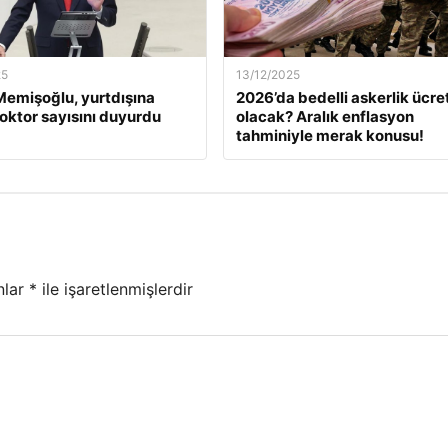
25
13/12/2025
emişoğlu, yurtdışına
2026’da bedelli askerlik ücret
oktor sayısını duyurdu
olacak? Aralık enflasyon
tahminiyle merak konusu!
nlar
*
ile işaretlenmişlerdir