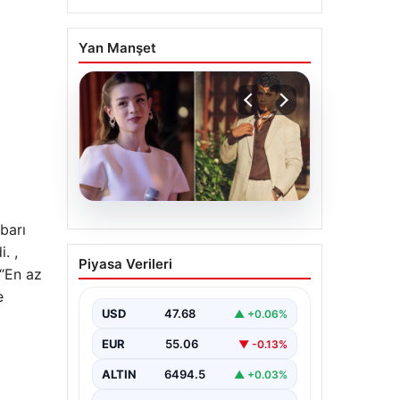
Yan Manşet
05.08.2026
barı
‘Yeraltı’ dizisinde şok
. ,
Piyasa Verileri
olay! Babası suç
 “En az
duyurusunda bulundu:
e
‘Kızımla reşit olmadığı
USD
47.68
▲ +0.06%
halde…’
EUR
55.06
▼ -0.13%
ALTIN
6494.5
▲ +0.03%