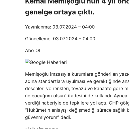
Kemal Memişoğlu'nun 4 yıl önc
genelge ortaya çıktı.
Yayınlanma: 03.07.2024 – 04:00
Güncelleme: 03.07.2024 – 04:00
Abo Ol
Memişoğlu imzasıyla kurumlara gönderilen yazıd
adına standartlara uyulması ve gerektiğinde ana
desenleri ve renkleri, tevazu ve kanaate göre mu
üç çocuğum olsun” ifadesini de kullandı. Ayrıca
verdiği haberiyle de tepkilere yol açtı. CHP göl
“Hükümetin anlayışı değişmediği sürece sağlık b
güvenmiyorum” dedi.