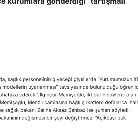
e kurumlara gönderdiği “tartışmalı”
a, sağlık personelinin giyeceği giysilerde “Kurumumuzun iti
 modellerin uyarlanması” tavsiyesinde bulunulduğu öğrenildi
hafaza ederek.” İlginçtir Memişoğlu, iktidarın söylemi olan
 Memişoğlu, Menzil camiasına bağlı şirketlere defalarca ihal
ge sağlık bakanı Zeliha Aksaz Şahbaz ise şunları söyledi:
akanının değişmesi bir şeyi değiştirmez. “Açıkçası pek