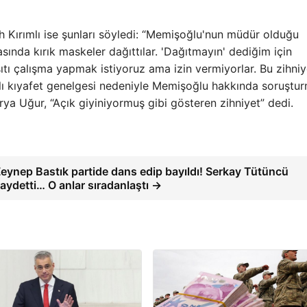
 Kırımlı ise şunları söyledi: “Memişoğlu'nun müdür olduğu
sında kırık maskeler dağıttılar. 'Dağıtmayın' dediğim için
ıtı çalışma yapmak istiyoruz ama izin vermiyorlar. Bu zihniy
lı kıyafet genelgesi nedeniyle Memişoğlu hakkında soruştu
ya Uğur, “Açık giyiniyormuş gibi gösteren zihniyet” dedi.
eynep Bastık partide dans edip bayıldı! Serkay Tütüncü
aydetti… O anlar sıradanlaştı →