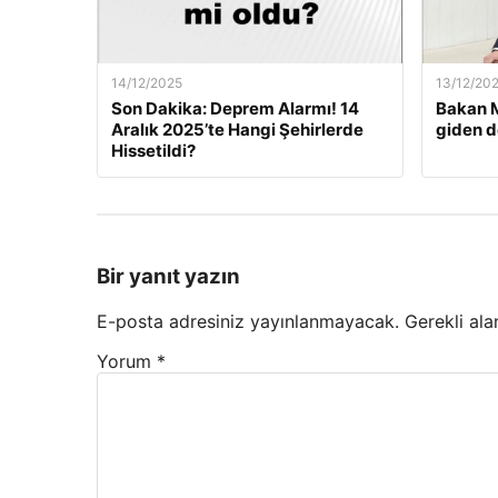
14/12/2025
13/12/20
Son Dakika: Deprem Alarmı! 14
Bakan M
Aralık 2025’te Hangi Şehirlerde
giden d
Hissetildi?
Bir yanıt yazın
E-posta adresiniz yayınlanmayacak.
Gerekli ala
Yorum
*