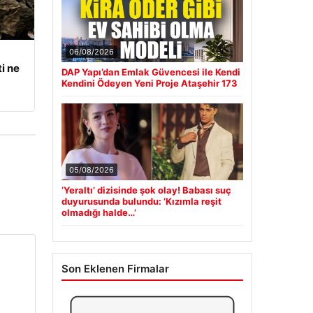
06/08/2026
i ne
DAP Yapı’dan Emlak Güvencesi ile Kendi
Kendini Ödeyen Yeni Proje Ataşehir 173
05/08/2026
‘Yeraltı’ dizisinde şok olay! Babası suç
duyurusunda bulundu: ‘Kızımla reşit
olmadığı halde…’
Son Eklenen Firmalar