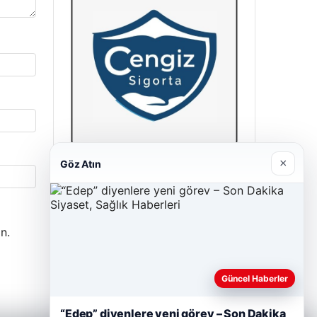
×
Göz Atın
Cengiz Sigorta
23/06/2026
n.
Güncel Haberler
“Edep” diyenlere yeni görev – Son Dakika