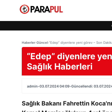
Haberler
›
Güncel
›
“Edep” diyenlere yeni görev – Son Dakika
“Edep” diyenlere yen
Sağlık Haberleri
admin
•
03.07.2024 04:09
•
Güncellendi: 03.07.202
Sağlık Bakanı Fahrettin Koca'n