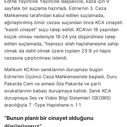
Edrne Yayıncılık Yayıncılık Başsavcısı, kaza için 9
sayfalık bir suçlama hazırladı. Edrne’nin 3. Ceza
Mahkemesi tarafından kabul edilen suçlamada,
ağırlaştırılmış ömür cezası suçundan önce KCA cinayeti
“kasıtlı cinayet” suçu talep edildi. KCA’nın 18 yaşından
küçük olması nedeniyle 18-24 yıla düşürülmesi talep
edilen suçlamada, “lisanssız silah hapishanesine sahip
olmak da dahil olmak üzere toplam 23-8 yıl hapis
cezasına çarptırılması istendi.
Mahkum KCA’nın sanıklarının duruşması bugün
Edrne’nin Üçüncü Ceza Mahkemesinde başladı. Duru
Pakarda Cem ve annesi Sıla Pakarda ve parti
avukatlarının babası duruşmaya katıldı. Sanık KCA
duruşmaya Ses ve Video Bilgi Sistemleri (SEGBIS)
aracılığıyla T -Type Hapishane n. 1 1
“Bunun planlı bir cinayet olduğunu
düşünüyoruz”