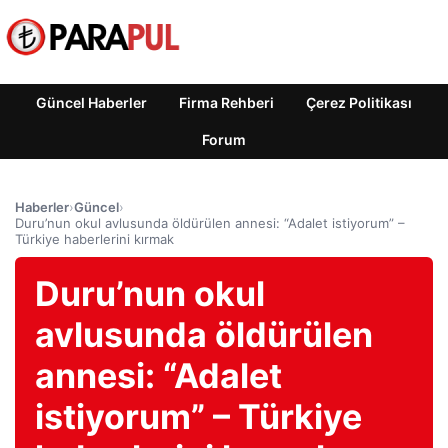
Güncel Haberler
Firma Rehberi
Çerez Politikası
Forum
Haberler
›
Güncel
›
Duru’nun okul avlusunda öldürülen annesi: “Adalet istiyorum” –
Türkiye haberlerini kırmak
Duru’nun okul
avlusunda öldürülen
annesi: “Adalet
istiyorum” – Türkiye