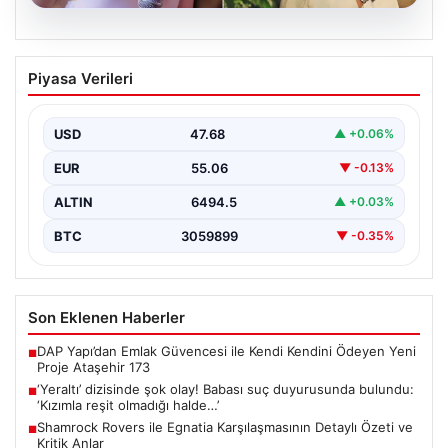
05.08.2026
‘Yeraltı’ dizisinde şok olay! Babası suç
Piyasa Verileri
duyurusunda bulundu: ‘Kızımla reşit
olmadığı halde…’
USD
47.68
▲ +0.06%
EUR
55.06
▼ -0.13%
ALTIN
6494.5
▲ +0.03%
BTC
3059899
▼ -0.35%
Son Eklenen Haberler
DAP Yapı’dan Emlak Güvencesi ile Kendi Kendini Ödeyen Yeni
■
Proje Ataşehir 173
‘Yeraltı’ dizisinde şok olay! Babası suç duyurusunda bulundu:
■
‘Kızımla reşit olmadığı halde…’
Shamrock Rovers ile Egnatia Karşılaşmasının Detaylı Özeti ve
■
Kritik Anlar