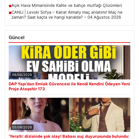
Açık Hava Mimarisinde Kalite ve bahçe mutfağı Çözümleri
■
CANLI | Levski Sofya – Kairat Almaty maç anlatımı! Maç ne
■
zaman? Saat kaçta ve hangi kanalda? – 04 Ağustos 2026
Güncel
06/08/2026
DAP Yapı’dan Emlak Güvencesi ile Kendi Kendini Ödeyen Yeni
Proje Ataşehir 173
05/08/2026
‘Yeraltı’ dizisinde şok olay! Babası suç duyurusunda bulundu: