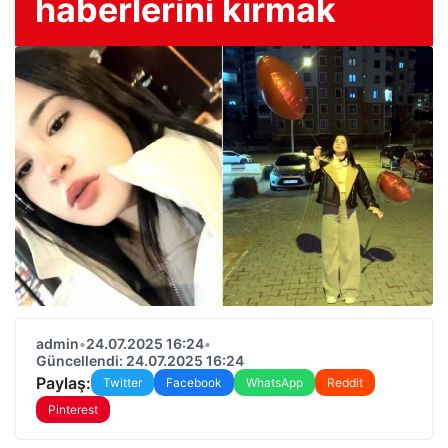
haberlerini kırmak
admin
•
24.07.2025 16:24
•
Güncellendi: 24.07.2025 16:24
Paylaş:
Twitter
Facebook
WhatsApp
Reddit
Pinterest