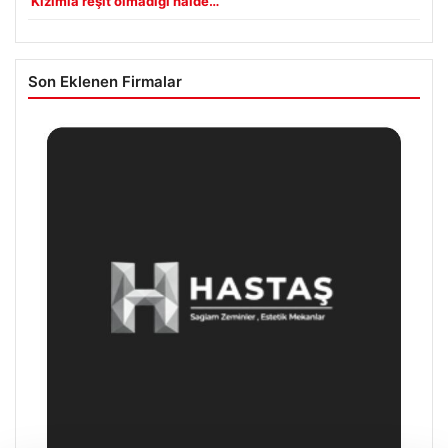
‘Kızımla reşit olmadığı halde…’
Son Eklenen Firmalar