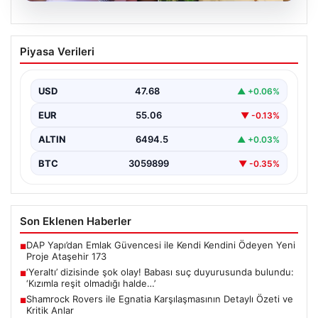
05.08.2026
‘Yeraltı’ dizisinde şok olay! Babası suç
Piyasa Verileri
duyurusunda bulundu: ‘Kızımla reşit
olmadığı halde…’
USD
47.68
▲ +0.06%
EUR
55.06
▼ -0.13%
ALTIN
6494.5
▲ +0.03%
BTC
3059899
▼ -0.35%
Son Eklenen Haberler
DAP Yapı’dan Emlak Güvencesi ile Kendi Kendini Ödeyen Yeni
■
Proje Ataşehir 173
‘Yeraltı’ dizisinde şok olay! Babası suç duyurusunda bulundu:
■
‘Kızımla reşit olmadığı halde…’
Shamrock Rovers ile Egnatia Karşılaşmasının Detaylı Özeti ve
■
Kritik Anlar