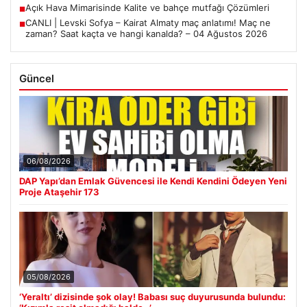
Açık Hava Mimarisinde Kalite ve bahçe mutfağı Çözümleri
■
CANLI | Levski Sofya – Kairat Almaty maç anlatımı! Maç ne
■
zaman? Saat kaçta ve hangi kanalda? – 04 Ağustos 2026
Güncel
06/08/2026
DAP Yapı’dan Emlak Güvencesi ile Kendi Kendini Ödeyen Yeni
Proje Ataşehir 173
05/08/2026
‘Yeraltı’ dizisinde şok olay! Babası suç duyurusunda bulundu: