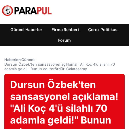
Güncel Haberler
Firma Rehberi
Çerez Politikası
Forum
Haberler
›
Güncel
›
Dursun Özbek'ten sansasyonel açıklama! ''Ali Koç 4'ü silahlı 70
adamla geldi!'' Bunun adı terördür''Galatasaray
Dursun Özbek'ten
sansasyonel açıklama!
''Ali Koç 4'ü silahlı 70
adamla geldi!'' Bunun