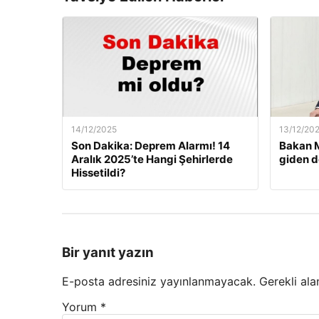
14/12/2025
13/12/20
Son Dakika: Deprem Alarmı! 14
Bakan M
Aralık 2025’te Hangi Şehirlerde
giden d
Hissetildi?
Bir yanıt yazın
E-posta adresiniz yayınlanmayacak.
Gerekli ala
Yorum
*