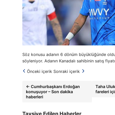
Söz konusu adanın 6 dönüm büyüklüğünde olduğu 
söyleniyor. Adanın Kanadalı sahibinin satış fiyat
Önceki içerik
Sonraki içerik
← Cumhurbaşkanı Erdoğan
Taha Uluka
konuşuyor – Son dakika
fareleri i
haberleri
Tavsiye Edilen Haberler