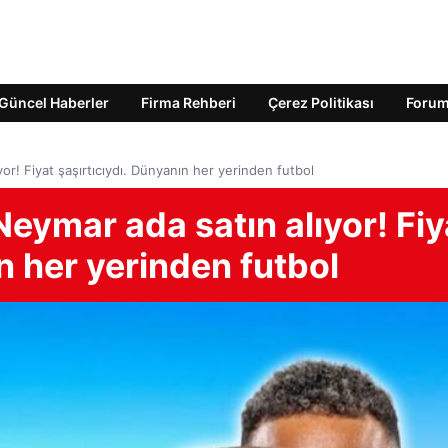
Güncel Haberler
Firma Rehberi
Çerez Politikası
Foru
or! Fiyat şaşırtıcıydı. Dünyanın her yerinden futbol
Neymar ada satın alıyor! Fiy
n her yerinden futbol