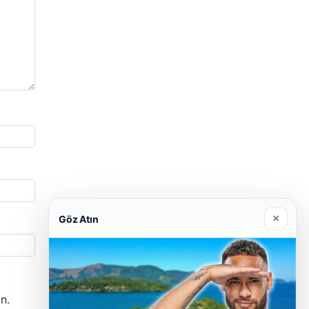
×
Göz Atın
n.