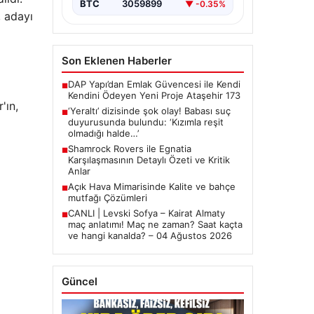
BTC
3059899
▼ -0.35%
 adayı
Son Eklenen Haberler
DAP Yapı’dan Emlak Güvencesi ile Kendi
■
Kendini Ödeyen Yeni Proje Ataşehir 173
'ın,
‘Yeraltı’ dizisinde şok olay! Babası suç
■
duyurusunda bulundu: ‘Kızımla reşit
olmadığı halde…’
Shamrock Rovers ile Egnatia
■
Karşılaşmasının Detaylı Özeti ve Kritik
Anlar
Açık Hava Mimarisinde Kalite ve bahçe
■
mutfağı Çözümleri
CANLI | Levski Sofya – Kairat Almaty
■
maç anlatımı! Maç ne zaman? Saat kaçta
ve hangi kanalda? – 04 Ağustos 2026
Güncel