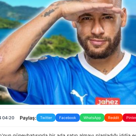
Paylaş:
4 04:20
Twitter
Facebook
WhatsApp
Reddit
Pinte
o'nun güneybatısında bir ada satın almayı planladığı iddia ed