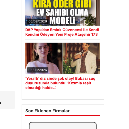
06/08/2026
DAP Yapı’dan Emlak Güvencesi ile Kendi
Kendini Ödeyen Yeni Proje Ataşehir 173
05/08/2026
‘Yeraltı’ dizisinde şok olay! Babası suç
duyurusunda bulundu: ‘Kızımla reşit
olmadığı halde…’
→
Son Eklenen Firmalar