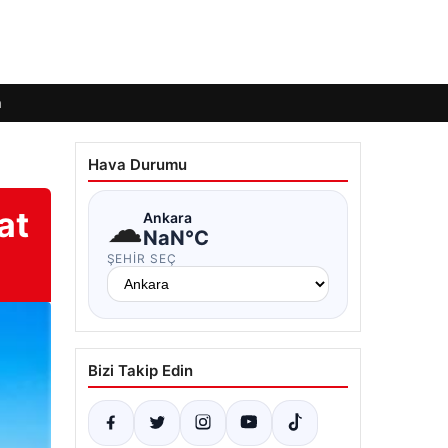
m
Hava Durumu
at
☁
Ankara
NaN°C
ŞEHIR SEÇ
Bizi Takip Edin