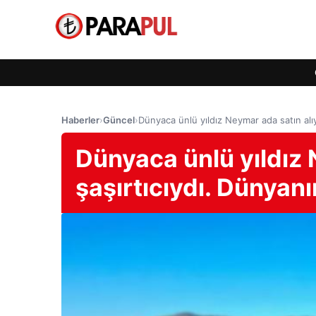
Haberler
›
Güncel
›
Dünyaca ünlü yıldız Neymar ada satın alıy
Dünyaca ünlü yıldız 
şaşırtıcıydı. Dünyanı