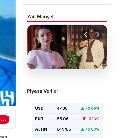
Yan Manşet
05.08.2026
‘Yeraltı’ dizisinde şok
Piyasa Verileri
olay! Babası suç
duyurusunda bulundu:
‘Kızımla reşit olmadığı
USD
47.68
▲ +0.06%
halde…’
EUR
55.06
▼ -0.13%
rest
ALTIN
6494.5
▲ +0.03%
ildi.