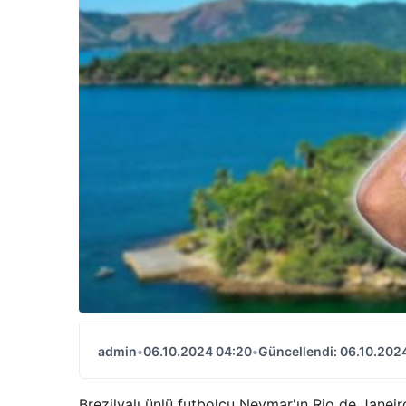
admin
•
06.10.2024 04:20
•
Güncellendi: 06.10.202
Brezilyalı ünlü futbolcu Neymar'ın Rio de Janeir