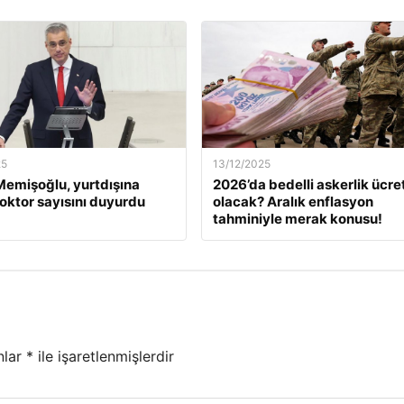
25
13/12/2025
emişoğlu, yurtdışına
2026’da bedelli askerlik ücret
oktor sayısını duyurdu
olacak? Aralık enflasyon
tahminiyle merak konusu!
nlar
*
ile işaretlenmişlerdir