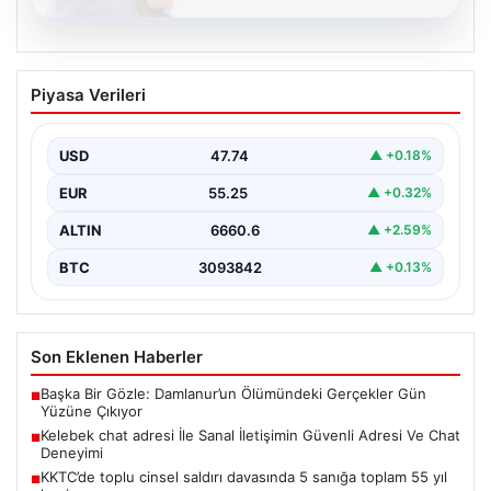
08.08.2026
Kelebek chat adresi İle Sanal İletişimin
Piyasa Verileri
Güvenli Adresi Ve Chat Deneyimi
İnternet çağında kullanıcıların kaliteli bir şekilde irtibat
kurması ciddi bir değer barındırmaktadır. Günümüzde
USD
47.74
▲ +0.18%
birçok…
EUR
55.25
▲ +0.32%
ALTIN
6660.6
▲ +2.59%
BTC
3093842
▲ +0.13%
Son Eklenen Haberler
Başka Bir Gözle: Damlanur’un Ölümündeki Gerçekler Gün
■
Yüzüne Çıkıyor
Kelebek chat adresi İle Sanal İletişimin Güvenli Adresi Ve Chat
■
Deneyimi
KKTC’de toplu cinsel saldırı davasında 5 sanığa toplam 55 yıl
■