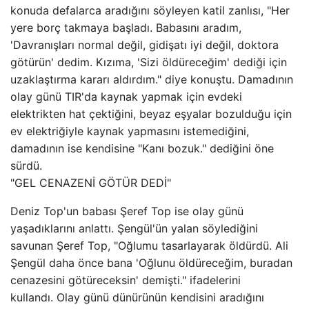
konuda defalarca aradığını söyleyen katil zanlısı, "Her
yere borç takmaya başladı. Babasını aradım,
'Davranışları normal değil, gidişatı iyi değil, doktora
götürün' dedim. Kızıma, 'Sizi öldüreceğim' dediği için
uzaklaştırma kararı aldırdım." diye konuştu. Damadının
olay günü TIR'da kaynak yapmak için evdeki
elektrikten hat çektiğini, beyaz eşyalar bozulduğu için
ev elektriğiyle kaynak yapmasını istemediğini,
damadının ise kendisine "Kanı bozuk." dediğini öne
sürdü.
"GEL CENAZENİ GÖTÜR DEDİ"
Deniz Top'un babası Şeref Top ise olay günü
yaşadıklarını anlattı. Şengül'ün yalan söylediğini
savunan Şeref Top, "Oğlumu tasarlayarak öldürdü. Ali
Şengül daha önce bana 'Oğlunu öldüreceğim, buradan
cenazesini götüreceksin' demişti." ifadelerini
kullandı. Olay günü dünürünün kendisini aradığını