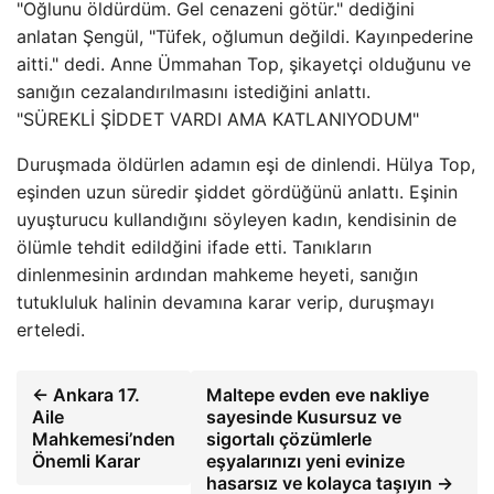
"Oğlunu öldürdüm. Gel cenazeni götür." dediğini
anlatan Şengül, "Tüfek, oğlumun değildi. Kayınpederine
aitti." dedi. Anne Ümmahan Top, şikayetçi olduğunu ve
sanığın cezalandırılmasını istediğini anlattı.
"SÜREKLİ ŞİDDET VARDI AMA KATLANIYODUM"
Duruşmada öldürlen adamın eşi de dinlendi. Hülya Top,
eşinden uzun süredir şiddet gördüğünü anlattı. Eşinin
uyuşturucu kullandığını söyleyen kadın, kendisinin de
ölümle tehdit edildğini ifade etti. Tanıkların
dinlenmesinin ardından mahkeme heyeti, sanığın
tutukluluk halinin devamına karar verip, duruşmayı
erteledi.
← Ankara 17.
Maltepe evden eve nakliye
Aile
sayesinde Kusursuz ve
Mahkemesi’nden
sigortalı çözümlerle
Önemli Karar
eşyalarınızı yeni evinize
hasarsız ve kolayca taşıyın →