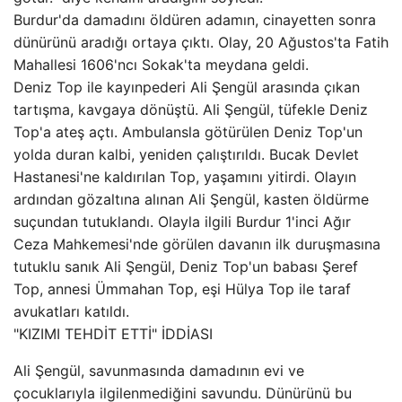
Burdur'da damadını öldüren adamın, cinayetten sonra
dünürünü aradığı ortaya çıktı. Olay, 20 Ağustos'ta Fatih
Mahallesi 1606'ncı Sokak'ta meydana geldi.
Deniz Top ile kayınpederi Ali Şengül arasında çıkan
tartışma, kavgaya dönüştü. Ali Şengül, tüfekle Deniz
Top'a ateş açtı. Ambulansla götürülen Deniz Top'un
yolda duran kalbi, yeniden çalıştırıldı. Bucak Devlet
Hastanesi'ne kaldırılan Top, yaşamını yitirdi. Olayın
ardından gözaltına alınan Ali Şengül, kasten öldürme
suçundan tutuklandı. Olayla ilgili Burdur 1'inci Ağır
Ceza Mahkemesi'nde görülen davanın ilk duruşmasına
tutuklu sanık Ali Şengül, Deniz Top'un babası Şeref
Top, annesi Ümmahan Top, eşi Hülya Top ile taraf
avukatları katıldı.
"KIZIMI TEHDİT ETTİ" İDDİASI
Ali Şengül, savunmasında damadının evi ve
çocuklarıyla ilgilenmediğini savundu. Dünürünü bu