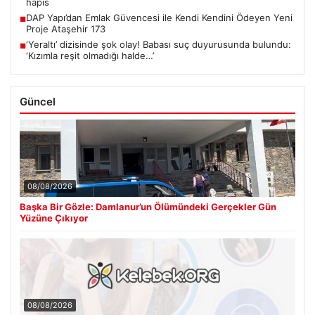
hapis
DAP Yapı’dan Emlak Güvencesi ile Kendi Kendini Ödeyen Yeni
■
Proje Ataşehir 173
‘Yeraltı’ dizisinde şok olay! Babası suç duyurusunda bulundu:
■
‘Kızımla reşit olmadığı halde…’
Güncel
08/08/2026
Başka Bir Gözle: Damlanur’un Ölümündeki Gerçekler Gün
Yüzüne Çıkıyor
08/08/2026