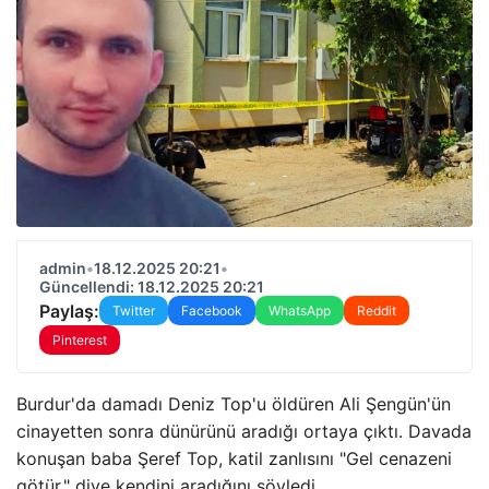
admin
•
18.12.2025 20:21
•
Güncellendi: 18.12.2025 20:21
Paylaş:
Twitter
Facebook
WhatsApp
Reddit
Pinterest
Burdur'da damadı Deniz Top'u öldüren Ali Şengün'ün
cinayetten sonra dünürünü aradığı ortaya çıktı. Davada
konuşan baba Şeref Top, katil zanlısını "Gel cenazeni
götür." diye kendini aradığını söyledi.