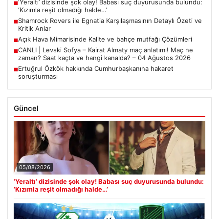
‘Yeraltı’ dizisinde şok olay! Babası suç duyurusunda bulundu:
■
‘Kızımla reşit olmadığı halde…’
Shamrock Rovers ile Egnatia Karşılaşmasının Detaylı Özeti ve
■
Kritik Anlar
Açık Hava Mimarisinde Kalite ve bahçe mutfağı Çözümleri
■
CANLI | Levski Sofya – Kairat Almaty maç anlatımı! Maç ne
■
zaman? Saat kaçta ve hangi kanalda? – 04 Ağustos 2026
Ertuğrul Özkök hakkında Cumhurbaşkanına hakaret
■
soruşturması
Güncel
05/08/2026
‘Yeraltı’ dizisinde şok olay! Babası suç duyurusunda bulundu:
‘Kızımla reşit olmadığı halde…’