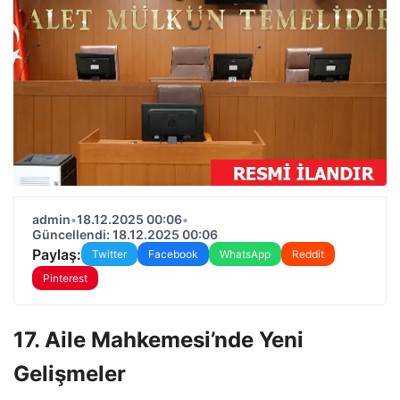
admin
•
18.12.2025 00:06
•
Güncellendi: 18.12.2025 00:06
Paylaş:
Twitter
Facebook
WhatsApp
Reddit
Pinterest
17. Aile Mahkemesi’nde Yeni
Gelişmeler