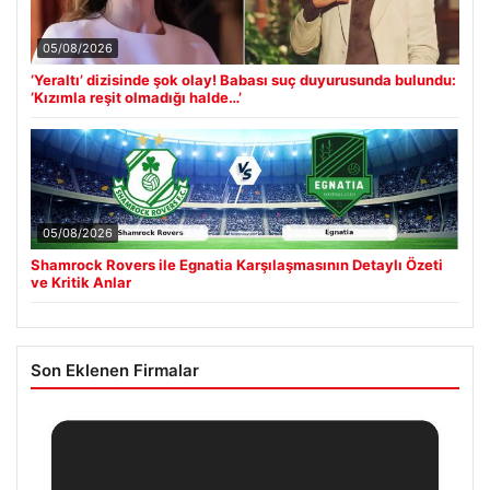
05/08/2026
‘Yeraltı’ dizisinde şok olay! Babası suç duyurusunda bulundu:
‘Kızımla reşit olmadığı halde…’
05/08/2026
Shamrock Rovers ile Egnatia Karşılaşmasının Detaylı Özeti
ve Kritik Anlar
Son Eklenen Firmalar