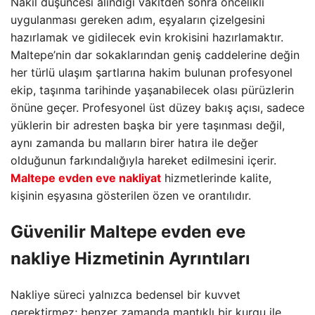
Nakil düşüncesi alındığı vakitden sonra öncelikli
uygulanması gereken adım, eşyaların çizelgesini
hazırlamak ve gidilecek evin krokisini hazırlamaktır.
Maltepe’nin dar sokaklarından geniş caddelerine değin
her türlü ulaşım şartlarına hakim bulunan profesyonel
ekip, taşınma tarihinde yaşanabilecek olası pürüzlerin
önüne geçer. Profesyonel üst düzey bakış açısı, sadece
yüklerin bir adresten başka bir yere taşınması değil,
aynı zamanda bu malların birer hatıra ile değer
olduğunun farkındalığıyla hareket edilmesini içerir.
Maltepe evden eve nakliyat
hizmetlerinde kalite,
kişinin eşyasına gösterilen özen ve orantılıdır.
Güvenilir
Maltepe evden eve
nakliye
Hizmetinin Ayrıntıları
Nakliye süreci yalnızca bedensel bir kuvvet
gerektirmez; benzer zamanda mantıklı bir kurgu ile