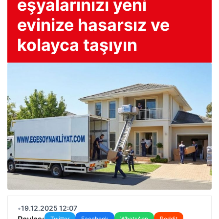
eşyalarınızı yeni
evinize hasarsız ve
kolayca taşıyın
•
19.12.2025 12:07
Paylaş:
Twitter
Facebook
WhatsApp
Reddit