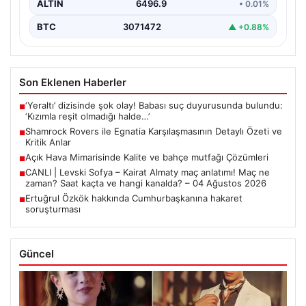
ALTIN
6496.9
• 0.01%
BTC
3071472
▲ +0.88%
Son Eklenen Haberler
‘Yeraltı’ dizisinde şok olay! Babası suç duyurusunda bulundu:
■
‘Kızımla reşit olmadığı halde…’
Shamrock Rovers ile Egnatia Karşılaşmasının Detaylı Özeti ve
■
Kritik Anlar
Açık Hava Mimarisinde Kalite ve bahçe mutfağı Çözümleri
■
CANLI | Levski Sofya – Kairat Almaty maç anlatımı! Maç ne
■
zaman? Saat kaçta ve hangi kanalda? – 04 Ağustos 2026
Ertuğrul Özkök hakkında Cumhurbaşkanına hakaret
■
soruşturması
Güncel