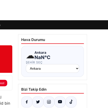
m
Hava Durumu
☁
Ankara
NaN°C
ŞEHIR SEÇ
rest
Bizi Takip Edin
l
id bin