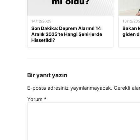
14/12/2025
13/12/20
Son Dakika: Deprem Alarmı! 14
Bakan M
Aralık 2025’te Hangi Şehirlerde
giden d
Hissetildi?
Bir yanıt yazın
E-posta adresiniz yayınlanmayacak.
Gerekli ala
Yorum
*