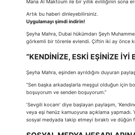
Mana Al Maktoum ile bir yıllık evliliğinin sona e
Artık bu haberi dinleyebilirsiniz.
Uygulamayı şimdi indirin!
Şeyha Mahra, Dubai hükümdarı Şeyh Muhammed Bi
görkemli bir törenle evlendi. Çiftin iki ay önce k
“KENDİNİZE, ESKİ EŞİNİZE İYİ
Şeyha Mahra, eşinden ayrıldığını duyuran paylaşı
“Sen başka arkadaşlarla meşgul olduğun için b
boşuyorum ve senden boşuyorum.”
'Sevgili kocam' diye başlayan paylaşım, 'Kendine
veya eşi henüz kamuoyuna açıklama yapmadı. Yere
sosyal medyada takip etmeyi bıraktı ve düğün fo