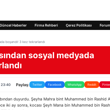
Güncel Haberler
Firma Rehberi
Çerez Politikası
Foru
da boşandı! 3 kez tekrarlandı
asından sosyal medyada
rlandı
Paylaş:
 23:40
Twitter
Facebook
WhatsApp
Reddit
Pinte
esabından duyurdu. Şeyha Mahra bint Muhammed bin Rashid A
dece iki ay sonra, kocası Şeyh Mana bin Muhammed bin Rash