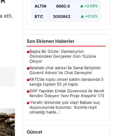
AR
ciddi bir değer barındırmaktadır.
ALTIN
6660.6
▲ +2.59%
Günümüzde birçok…
 etti.
BTC
3093842
▲ +0.13%
Son Eklenen Haberler
Başka Bir Gözle: Damlanur’un
■
Ölümündeki Gerçekler Gün Yüzüne
Çıkıyor
Kelebek chat adresi İle Sanal İletişimin
■
Güvenli Adresi Ve Chat Deneyimi
KKTC’de toplu cinsel saldırı davasında 5
■
sanığa toplam 55 yıl hapis
DAP Yapı’dan Emlak Güvencesi ile Kendi
■
Kendini Ödeyen Yeni Proje Ataşehir 173
‘Yeraltı’ dizisinde şok olay! Babası suç
■
duyurusunda bulundu: ‘Kızımla reşit
olmadığı halde…’
Güncel