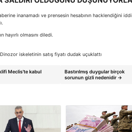
A SALDIRI OLDUĞUNU DÜŞÜNÜYORL
haberine inanamadı ve prensesin hesabının hacklendiğini iddia
ı.
 hayırlı olmasını diledi.
Dinozor iskeletinin satış fiyatı dudak uçuklattı
ifi Meclis'te kabul
Bastırılmış duygular birçok
sorunun gizli nedenidir →