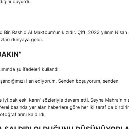
rdiğini duyurdu.
n Rashid Al Maktoum'un kızıdır. Çift, 2023 yılının Nisan
ızları dünyaya geldi.
 BAKIN”
mında şu ifadeleri kullandı:
oşandığımızı ilan ediyorum. Senden boşuyorum, senden
 iyi bak eski karın' sözleriyle devam etti. Şeyha Mahra'nın a
l basında yer alan haberlere göre her iki taraf da birbirin
toğraflarını kaldırdı.