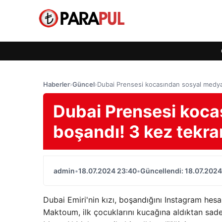
Haberler
›
Güncel
›
Dubai Prensesi kocasından sosyal medya
Dubai Prensesi koc
boşandı! 3 kez tekra
admin
•
18.07.2024 23:40
•
Güncellendi: 18.07.2024
Dubai Emiri'nin kızı, boşandığını Instagram h
Maktoum, ilk çocuklarını kucağına aldıktan sa