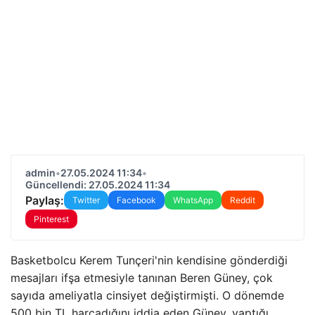
admin
•
27.05.2024 11:34
•
Güncellendi: 27.05.2024 11:34
Paylaş:
Twitter
Facebook
WhatsApp
Reddit
Pinterest
Basketbolcu Kerem Tunçeri'nin kendisine gönderdiği
mesajları ifşa etmesiyle tanınan Beren Güney, çok
sayıda ameliyatla cinsiyet değiştirmişti. O dönemde
500 bin TL harcadığını iddia eden Güney, yaptığı