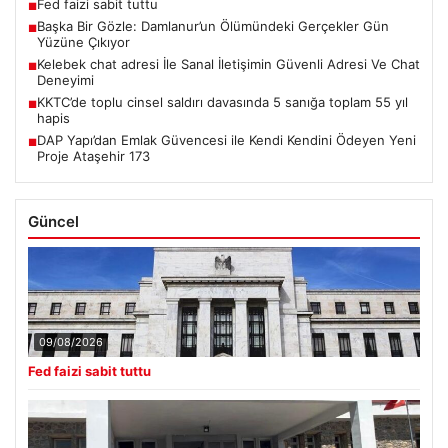
Fed faizi sabit tuttu
■
Başka Bir Gözle: Damlanur’un Ölümündeki Gerçekler Gün
■
Yüzüne Çıkıyor
Kelebek chat adresi İle Sanal İletişimin Güvenli Adresi Ve Chat
■
Deneyimi
KKTC’de toplu cinsel saldırı davasında 5 sanığa toplam 55 yıl
■
hapis
DAP Yapı’dan Emlak Güvencesi ile Kendi Kendini Ödeyen Yeni
■
Proje Ataşehir 173
Güncel
09/08/2026
Fed faizi sabit tuttu