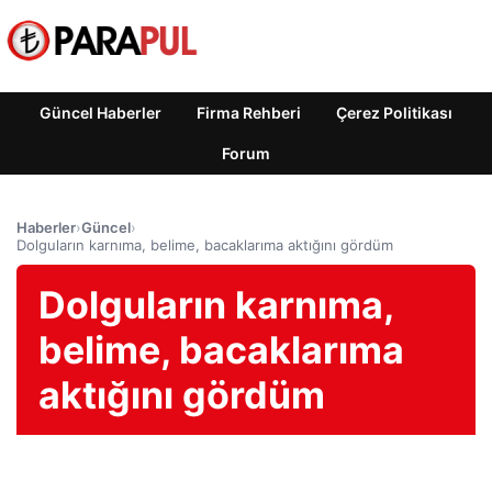
Güncel Haberler
Firma Rehberi
Çerez Politikası
Forum
Haberler
›
Güncel
›
Dolguların karnıma, belime, bacaklarıma aktığını gördüm
Dolguların karnıma,
belime, bacaklarıma
aktığını gördüm