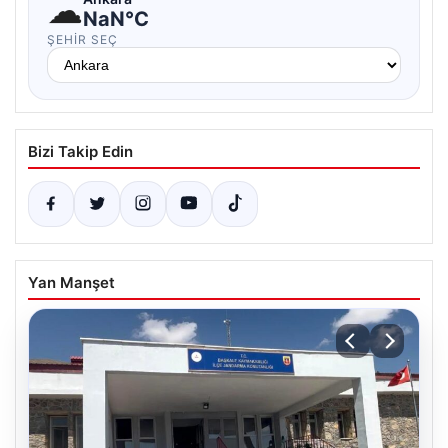
☁
NaN°C
ŞEHIR SEÇ
Bizi Takip Edin
Yan Manşet