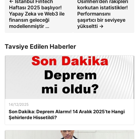
← İstanbul Fintech
Osimhen’den rakipleri
Haftası 2025 başlıyor!
korkutan istatistikler!
Yapay Zeka ve Web3 ile
Performansını
finansın geleceği
şaşırtıcı bir seviyeye
modellenmiştir …
yükseltti →
Tavsiye Edilen Haberler
14/12/2025
Son Dakika: Deprem Alarmı! 14 Aralık 2025’te Hangi
Şehirlerde Hissetildi?