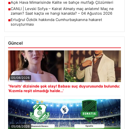
Açık Hava Mimarisinde Kalite ve bahçe mutfağı Çözümleri
■
CANLI | Levski Sofya – Kairat Almaty maç anlatımı! Maç ne
■
zaman? Saat kaçta ve hangi kanalda? – 04 Ağustos 2026
Ertuğrul Özkök hakkında Cumhurbaşkanına hakaret
■
soruşturması
Güncel
05/08/2026
‘Yeraltı’ dizisinde şok olay! Babası suç duyurusunda bulundu:
‘Kızımla reşit olmadığı halde…’
05/08/2026