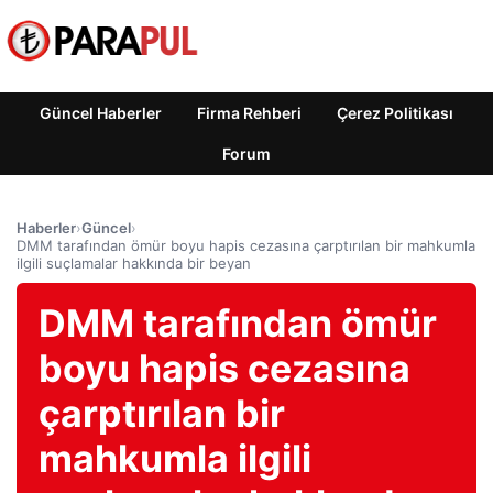
Güncel Haberler
Firma Rehberi
Çerez Politikası
Forum
Haberler
›
Güncel
›
DMM tarafından ömür boyu hapis cezasına çarptırılan bir mahkumla
ilgili suçlamalar hakkında bir beyan
DMM tarafından ömür
boyu hapis cezasına
çarptırılan bir
mahkumla ilgili