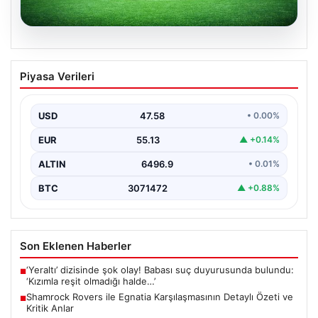
05.08.2026
Shamrock Rovers ile Egnatia
Piyasa Verileri
Karşılaşmasının Detaylı Özeti ve Kritik
Anlar
USD
47.58
• 0.00%
İrlanda temsilcisi Shamrock Rovers, Avrupa kupaları
mücadelesinde Egnatia’yı ağırladı ve sahadan 3-1’lik net
EUR
55.13
▲ +0.14%
bir…
ALTIN
6496.9
• 0.01%
BTC
3071472
▲ +0.88%
Son Eklenen Haberler
‘Yeraltı’ dizisinde şok olay! Babası suç duyurusunda bulundu:
■
‘Kızımla reşit olmadığı halde…’
Shamrock Rovers ile Egnatia Karşılaşmasının Detaylı Özeti ve
■
Kritik Anlar