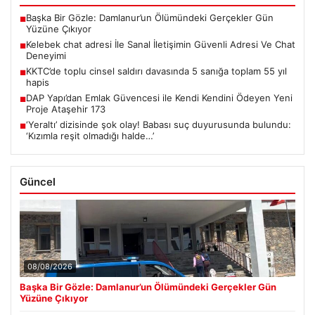
Başka Bir Gözle: Damlanur’un Ölümündeki Gerçekler Gün
■
Yüzüne Çıkıyor
Kelebek chat adresi İle Sanal İletişimin Güvenli Adresi Ve Chat
■
Deneyimi
KKTC’de toplu cinsel saldırı davasında 5 sanığa toplam 55 yıl
■
hapis
DAP Yapı’dan Emlak Güvencesi ile Kendi Kendini Ödeyen Yeni
■
Proje Ataşehir 173
‘Yeraltı’ dizisinde şok olay! Babası suç duyurusunda bulundu:
■
‘Kızımla reşit olmadığı halde…’
Güncel
08/08/2026
Başka Bir Gözle: Damlanur’un Ölümündeki Gerçekler Gün
Yüzüne Çıkıyor