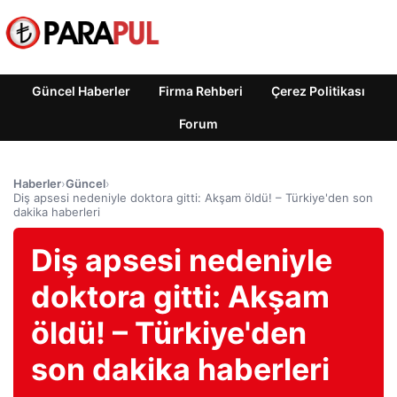
Güncel Haberler
Firma Rehberi
Çerez Politikası
Forum
Haberler
›
Güncel
›
Diş apsesi nedeniyle doktora gitti: Akşam öldü! – Türkiye'den son
dakika haberleri
Diş apsesi nedeniyle
doktora gitti: Akşam
öldü! – Türkiye'den
son dakika haberleri