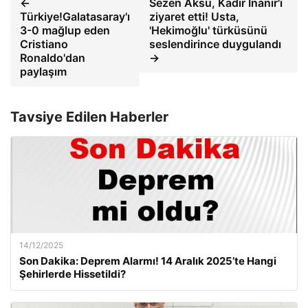
←
Sezen Aksu, Kadir İnanır'ı
Türkiye!Galatasaray'ı
ziyaret etti! Usta,
3-0 mağlup eden
'Hekimoğlu' türküsünü
Cristiano
seslendirince duygulandı
Ronaldo'dan
→
paylaşım
Tavsiye Edilen Haberler
14/12/2025
Son Dakika: Deprem Alarmı! 14 Aralık 2025’te Hangi
Şehirlerde Hissetildi?