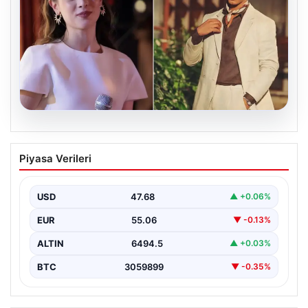
05.08.2026
‘Yeraltı’ dizisinde şok olay! Babası suç
Piyasa Verileri
duyurusunda bulundu: ‘Kızımla reşit
olmadığı halde…’
USD
47.68
▲ +0.06%
EUR
55.06
▼ -0.13%
ALTIN
6494.5
▲ +0.03%
BTC
3059899
▼ -0.35%