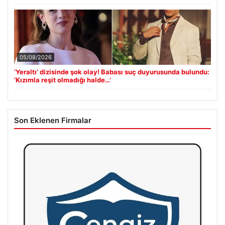
05/08/2026
‘Yeraltı’ dizisinde şok olay! Babası suç duyurusunda bulundu:
‘Kızımla reşit olmadığı halde…’
Son Eklenen Firmalar