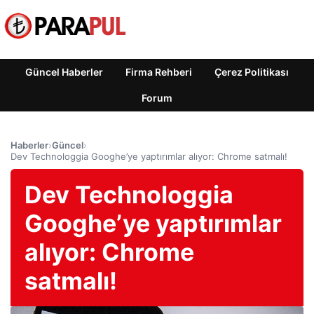
Güncel Haberler
Firma Rehberi
Çerez Politikası
Forum
Haberler
›
Güncel
›
Dev Technologgia Googhe’ye yaptırımlar alıyor: Chrome satmalı!
Dev Technologgia
Googhe’ye yaptırımlar
alıyor: Chrome
satmalı!