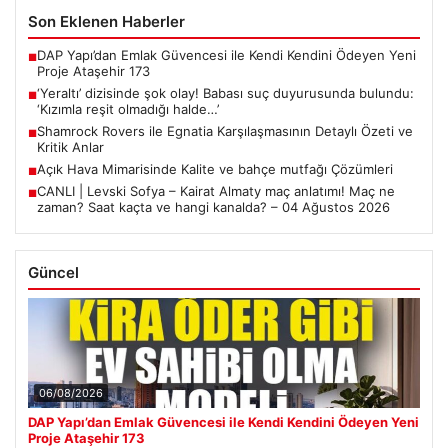
Son Eklenen Haberler
DAP Yapı’dan Emlak Güvencesi ile Kendi Kendini Ödeyen Yeni
■
Proje Ataşehir 173
‘Yeraltı’ dizisinde şok olay! Babası suç duyurusunda bulundu:
■
‘Kızımla reşit olmadığı halde…’
Shamrock Rovers ile Egnatia Karşılaşmasının Detaylı Özeti ve
■
Kritik Anlar
Açık Hava Mimarisinde Kalite ve bahçe mutfağı Çözümleri
■
CANLI | Levski Sofya – Kairat Almaty maç anlatımı! Maç ne
■
zaman? Saat kaçta ve hangi kanalda? – 04 Ağustos 2026
Güncel
06/08/2026
DAP Yapı’dan Emlak Güvencesi ile Kendi Kendini Ödeyen Yeni
Proje Ataşehir 173