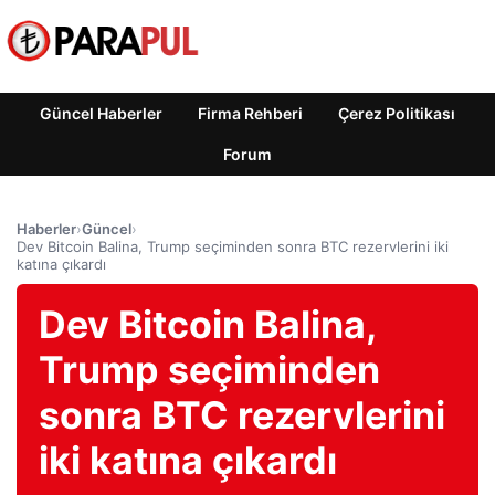
Güncel Haberler
Firma Rehberi
Çerez Politikası
Forum
Haberler
›
Güncel
›
Dev Bitcoin Balina, Trump seçiminden sonra BTC rezervlerini iki
katına çıkardı
Dev Bitcoin Balina,
Trump seçiminden
sonra BTC rezervlerini
iki katına çıkardı