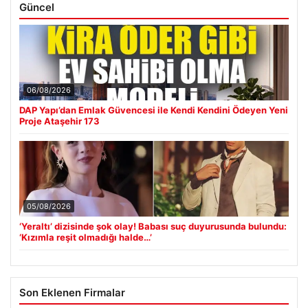
Güncel
06/08/2026
DAP Yapı’dan Emlak Güvencesi ile Kendi Kendini Ödeyen Yeni
Proje Ataşehir 173
05/08/2026
‘Yeraltı’ dizisinde şok olay! Babası suç duyurusunda bulundu:
‘Kızımla reşit olmadığı halde…’
Son Eklenen Firmalar