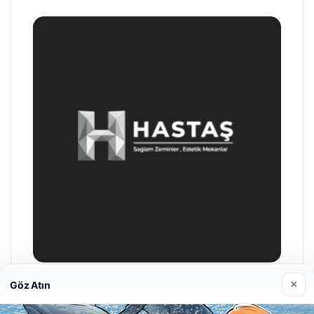
×
Göz Atın
Hastaş Beton
26/05/2026