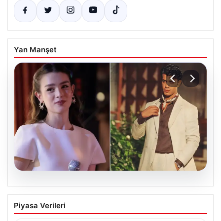
Yan Manşet
05.08.2026
‘Yeraltı’ dizisinde şok olay! Babası suç
Piyasa Verileri
duyurusunda bulundu: ‘Kızımla reşit