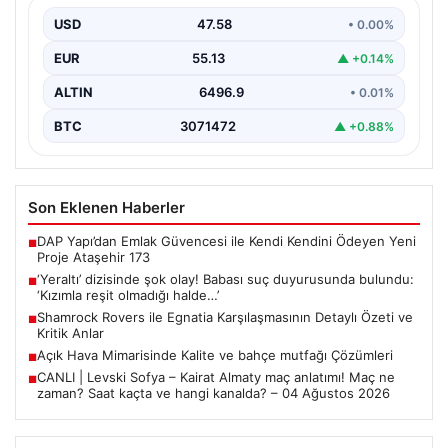
olmadığı halde…’
USD
47.58
• 0.00%
EUR
55.13
▲ +0.14%
ALTIN
6496.9
• 0.01%
BTC
3071472
▲ +0.88%
Son Eklenen Haberler
DAP Yapı’dan Emlak Güvencesi ile Kendi Kendini Ödeyen Yeni
■
Proje Ataşehir 173
‘Yeraltı’ dizisinde şok olay! Babası suç duyurusunda bulundu:
■
‘Kızımla reşit olmadığı halde…’
Shamrock Rovers ile Egnatia Karşılaşmasının Detaylı Özeti ve
■
Kritik Anlar
Açık Hava Mimarisinde Kalite ve bahçe mutfağı Çözümleri
■
CANLI | Levski Sofya – Kairat Almaty maç anlatımı! Maç ne
■
zaman? Saat kaçta ve hangi kanalda? – 04 Ağustos 2026