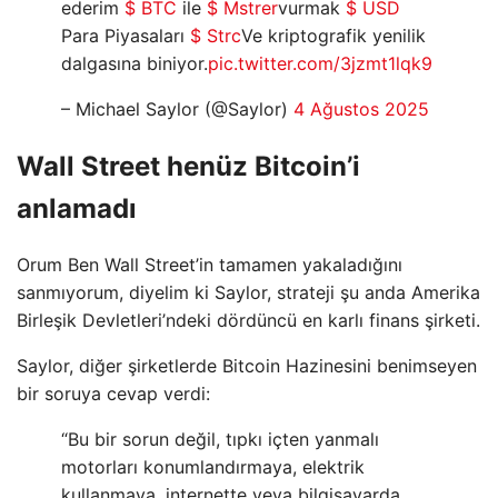
ederim
$ BTC
ile
$ Mstrer
vurmak
$ USD
Para Piyasaları
$ Strc
Ve kriptografik yenilik
dalgasına biniyor.
pic.twitter.com/3jzmt1lqk9
– Michael Saylor (@Saylor)
4 Ağustos 2025
Wall Street henüz Bitcoin’i
anlamadı
Orum Ben Wall Street’in tamamen yakaladığını
sanmıyorum, diyelim ki Saylor, strateji şu anda Amerika
Birleşik Devletleri’ndeki dördüncü en karlı finans şirketi.
Saylor, diğer şirketlerde Bitcoin Hazinesini benimseyen
bir soruya cevap verdi:
“Bu bir sorun değil, tıpkı içten yanmalı
motorları konumlandırmaya, elektrik
kullanmaya, internette veya bilgisayarda