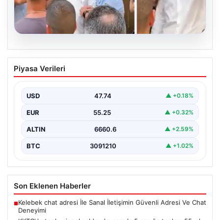
07.08.2026
KKTC’de toplu cinsel saldırı davasında 5
Piyasa Verileri
sanığa toplam 55 yıl hapis
Kuzey Kıbrıs’ta, 18 yaşındaki bir kadına yönelik
gerçekleşen toplu cinsel saldırı ve bu saldırının…
USD
47.74
▲ +0.18%
EUR
55.25
▲ +0.32%
ALTIN
6660.6
▲ +2.59%
BTC
3091210
▲ +1.02%
Son Eklenen Haberler
Kelebek chat adresi İle Sanal İletişimin Güvenli Adresi Ve Chat
■
Deneyimi