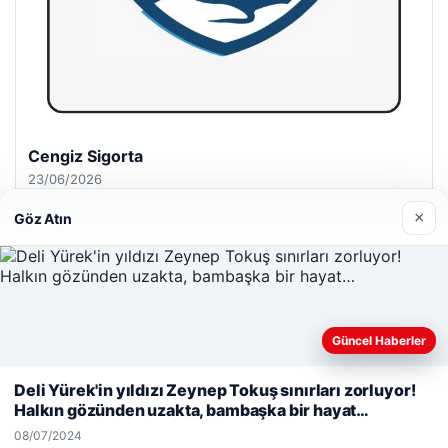
Hastaş Beton
26/05/2026
×
Göz Atın
© 2026 Parapul – Güncel Ekonomi Haberleri
Güncel Haberler
Web sitemizi nasıl kullandığınızı daha iyi anlayabilmek,
malta dil okulları
|
lemagrup.com.tr
deneyiminizi kişiselleştirmek ve geliştirmek amacıyla çerezler
Deli Yürek'in yıldızı Zeynep Tokuş sınırları zorluyor!
cio
Lordhub
kullanıyoruz.
Çerez Politikamız
Halkın gözünden uzakta, bambaşka bir hayat…
Reddet
Kabul Et
08/07/2024