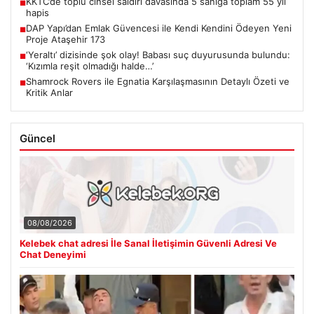
KKTC’de toplu cinsel saldırı davasında 5 sanığa toplam 55 yıl
■
hapis
DAP Yapı’dan Emlak Güvencesi ile Kendi Kendini Ödeyen Yeni
■
Proje Ataşehir 173
‘Yeraltı’ dizisinde şok olay! Babası suç duyurusunda bulundu:
■
‘Kızımla reşit olmadığı halde…’
Shamrock Rovers ile Egnatia Karşılaşmasının Detaylı Özeti ve
■
Kritik Anlar
Güncel
08/08/2026
Kelebek chat adresi İle Sanal İletişimin Güvenli Adresi Ve
Chat Deneyimi