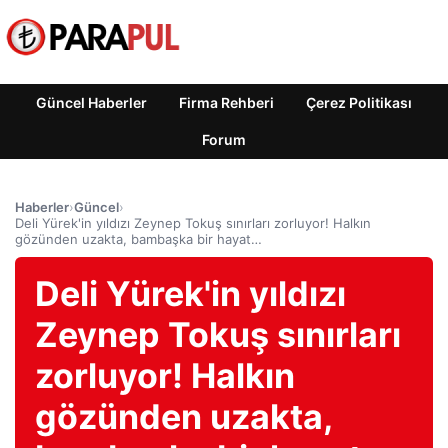
Güncel Haberler
Firma Rehberi
Çerez Politikası
Forum
Haberler
›
Güncel
›
Deli Yürek'in yıldızı Zeynep Tokuş sınırları zorluyor! Halkın
gözünden uzakta, bambaşka bir hayat…
Deli Yürek'in yıldızı
Zeynep Tokuş sınırları
zorluyor! Halkın
gözünden uzakta,