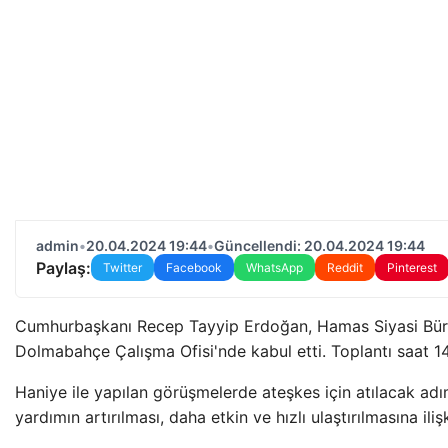
admin
•
20.04.2024 19:44
•
Güncellendi: 20.04.2024 19:44
Paylaş:
Twitter
Facebook
WhatsApp
Reddit
Pinterest
Cumhurbaşkanı Recep Tayyip Erdoğan, Hamas Siyasi Büro
Dolmabahçe Çalışma Ofisi'nde kabul etti. Toplantı saat 14
Haniye ile yapılan görüşmelerde ateşkes için atılacak adı
yardımın artırılması, daha etkin ve hızlı ulaştırılmasına il