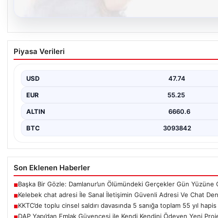
08.08.2026
Kelebek chat adresi İle Sanal İletişimin Güve
Piyasa Verileri
İnternet çağında kullanıcıların kaliteli bir şekilde irtibat kurması 
Günümüzde birçok…
USD
47.74
EUR
55.25
ALTIN
6660.6
BTC
3093842
Son Eklenen Haberler
Başka Bir Gözle: Damlanur’un Ölümündeki Gerçekler Gün Yüzüne Ç
■
Kelebek chat adresi İle Sanal İletişimin Güvenli Adresi Ve Chat De
■
KKTC’de toplu cinsel saldırı davasında 5 sanığa toplam 55 yıl hapis
■
DAP Yapı’dan Emlak Güvencesi ile Kendi Kendini Ödeyen Yeni Proj
■