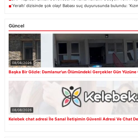
‘Yeraltı’ dizisinde şok olay! Babası suç duyurusunda bulundu: ‘Kızı
■
Güncel
08/08/2026
Başka Bir Gözle: Damlanur’un Ölümündeki Gerçekler Gün Yüzüne 
08/08/2026
Kelebek chat adresi İle Sanal İletişimin Güvenli Adresi Ve Chat D