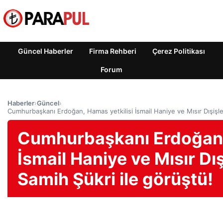
Güncel Haberler
Firma Rehberi
Çerez Politikası
Forum
Haberler
›
Güncel
›
Cumhurbaşkanı Erdoğan, Hamas yetkilisi İsmail Haniye ve Mısır Dışişler
Cumhurbaşkanı Erdoğan, 
İsmail Haniye ve Mısır Dış
Samih Şükri ile görüştü!