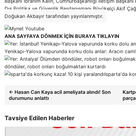
Başkanı İbrahim Kalın, Cumhurbaşkanlığı İletişim Başkanı 
Dış Politika ve Güvenlik Başdanışmanı Büyükelçi Akif Çağat
Doğukan Akbayır tarafından yayınlanmıştır.
ANA SAYFAYA DÖNMEK İÇİN BURAYA TIKLAYIN
Yenikapı-Yalova vapurunda korku dolu anlar: Aracın camlar
döndüler, robot onları boğulmaktan kurtardı
Isparta'da ko
← Hasan Can Kaya acil ameliyata alındı! Son
Kartp
durumunu anlattı
parça
Tavsiye Edilen Haberler