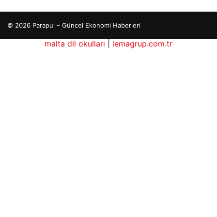
© 2026 Parapul – Güncel Ekonomi Haberleri
malta dil okulları
|
lemagrup.com.tr
cort
cort
cort
cort
cort
ub
cio