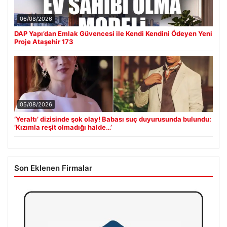
06/08/2026
DAP Yapı’dan Emlak Güvencesi ile Kendi Kendini Ödeyen Yeni
Proje Ataşehir 173
05/08/2026
‘Yeraltı’ dizisinde şok olay! Babası suç duyurusunda bulundu:
‘Kızımla reşit olmadığı halde…’
Son Eklenen Firmalar