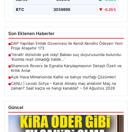
BTC
3059899
▼ -0.35%
Son Eklenen Haberler
DAP Yapı’dan Emlak Güvencesi ile Kendi Kendini Ödeyen Yeni
■
Proje Ataşehir 173
‘Yeraltı’ dizisinde şok olay! Babası suç duyurusunda bulundu:
■
‘Kızımla reşit olmadığı halde…’
Shamrock Rovers ile Egnatia Karşılaşmasının Detaylı Özeti ve
■
Kritik Anlar
Açık Hava Mimarisinde Kalite ve bahçe mutfağı Çözümleri
■
CANLI | Levski Sofya – Kairat Almaty maç anlatımı! Maç ne
■
zaman? Saat kaçta ve hangi kanalda? – 04 Ağustos 2026
Güncel