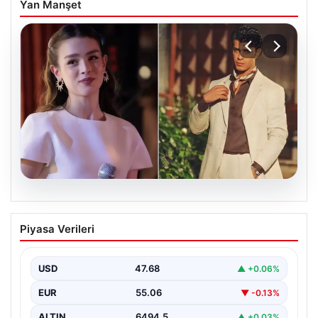
Yan Manşet
05.08.2026
‘Yeraltı’ dizisinde şok olay! Babası suç
Piyasa Verileri
duyurusunda bulundu: ‘Kızımla reşit
olmadığı halde…’
USD
47.68
▲ +0.06%
EUR
55.06
▼ -0.13%
ALTIN
6494.5
▲ +0.03%