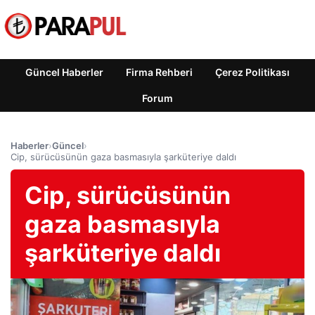
Güncel Haberler
Firma Rehberi
Çerez Politikası
Forum
Haberler
›
Güncel
›
Cip, sürücüsünün gaza basmasıyla şarküteriye daldı
Cip, sürücüsünün
gaza basmasıyla
şarküteriye daldı