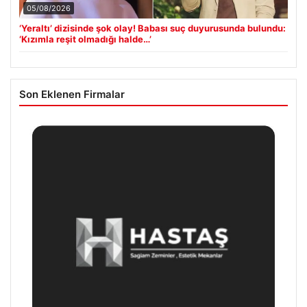
05/08/2026
‘Yeraltı’ dizisinde şok olay! Babası suç duyurusunda bulundu:
‘Kızımla reşit olmadığı halde…’
Son Eklenen Firmalar