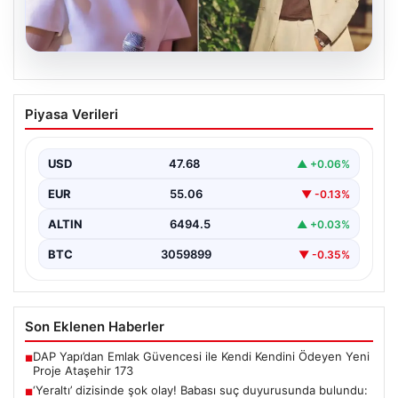
05.08.2026
‘Yeraltı’ dizisinde şok olay! Babası suç
Piyasa Verileri
duyurusunda bulundu: ‘Kızımla reşit
olmadığı halde…’
USD
47.68
▲ +0.06%
EUR
55.06
▼ -0.13%
ALTIN
6494.5
▲ +0.03%
BTC
3059899
▼ -0.35%
Son Eklenen Haberler
DAP Yapı’dan Emlak Güvencesi ile Kendi Kendini Ödeyen Yeni
■
Proje Ataşehir 173
‘Yeraltı’ dizisinde şok olay! Babası suç duyurusunda bulundu:
■