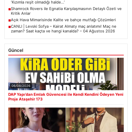
‘Kızımla reşit olmadığı halde…’
Shamrock Rovers ile Egnatia Karşılaşmasının Detaylı Özeti ve
■
Kritik Anlar
Açık Hava Mimarisinde Kalite ve bahçe mutfağı Çözümleri
■
CANLI | Levski Sofya – Kairat Almaty maç anlatımı! Maç ne
■
zaman? Saat kaçta ve hangi kanalda? – 04 Ağustos 2026
Güncel
06/08/2026
DAP Yapı’dan Emlak Güvencesi ile Kendi Kendini Ödeyen Yeni
Proje Ataşehir 173