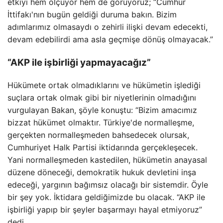
etkiyi hem ölçüyor hem de görüyoruz; “Cumhur
İttifakı'nın bugün geldiği duruma bakın. Bizim
adımlarımız olmasaydı o zehirli ilişki devam edecekti,
devam edebilirdi ama asla geçmişe dönüş olmayacak.”
“AKP ile işbirliği yapmayacağız”
Hükümete ortak olmadıklarını ve hükümetin işlediği
suçlara ortak olmak gibi bir niyetlerinin olmadığını
vurgulayan Bakan, şöyle konuştu: “Bizim amacımız
bizzat hükümet olmaktır. Türkiye'de normalleşme,
gerçekten normalleşmeden bahsedecek olursak,
Cumhuriyet Halk Partisi iktidarında gerçekleşecek.
Yani normalleşmeden kastedilen, hükümetin anayasal
düzene döneceği, demokratik hukuk devletini inşa
edeceği, yargının bağımsız olacağı bir sistemdir. Öyle
bir şey yok. İktidara geldiğimizde bu olacak. “AKP ile
işbirliği yapıp bir şeyler başarmayı hayal etmiyoruz”
dedi.