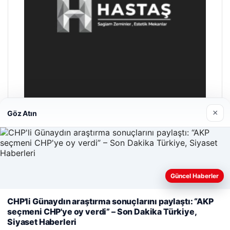
×
Göz Atın
Hastaş Beton
26/05/2026
Güncel Haberler
Web sitemizi nasıl kullandığınızı daha iyi anlayabilmek,
CHP'li Günaydın araştırma sonuçlarını paylaştı: “AKP
deneyiminizi kişiselleştirmek ve geliştirmek amacıyla çerezler
seçmeni CHP'ye oy verdi” – Son Dakika Türkiye,
kullanıyoruz.
Çerez Politikamız
Siyaset Haberleri
© 2026 Parapul – Güncel Ekonomi Haberleri
Reddet
Kabul Et