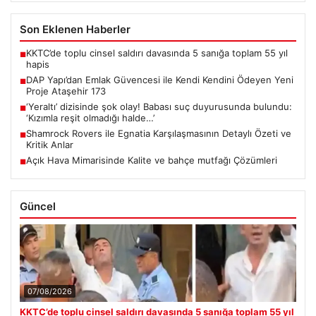
Son Eklenen Haberler
KKTC’de toplu cinsel saldırı davasında 5 sanığa toplam 55 yıl
■
hapis
DAP Yapı’dan Emlak Güvencesi ile Kendi Kendini Ödeyen Yeni
■
Proje Ataşehir 173
‘Yeraltı’ dizisinde şok olay! Babası suç duyurusunda bulundu:
■
‘Kızımla reşit olmadığı halde…’
Shamrock Rovers ile Egnatia Karşılaşmasının Detaylı Özeti ve
■
Kritik Anlar
Açık Hava Mimarisinde Kalite ve bahçe mutfağı Çözümleri
■
Güncel
07/08/2026
KKTC’de toplu cinsel saldırı davasında 5 sanığa toplam 55 yıl