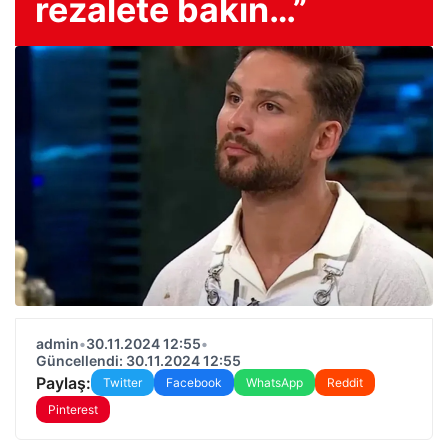
rezalete bakın…”
admin
•
30.11.2024 12:55
•
Güncellendi: 30.11.2024 12:55
Paylaş:
Twitter
Facebook
WhatsApp
Reddit
Pinterest