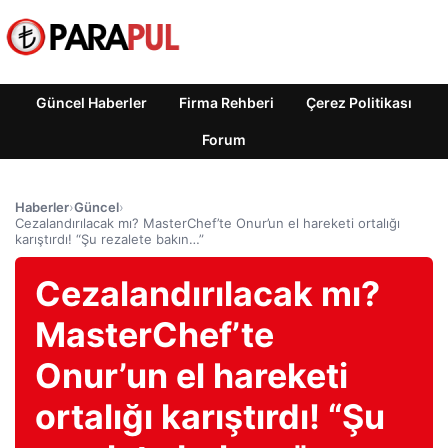
Güncel Haberler
Firma Rehberi
Çerez Politikası
Forum
Haberler
›
Güncel
›
Cezalandırılacak mı? MasterChef’te Onur’un el hareketi ortalığı
karıştırdı! “Şu rezalete bakın…”
Cezalandırılacak mı?
MasterChef’te
Onur’un el hareketi
ortalığı karıştırdı! “Şu