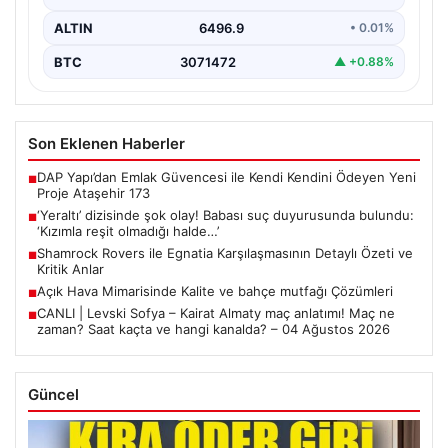
ALTIN
6496.9
• 0.01%
BTC
3071472
▲ +0.88%
Son Eklenen Haberler
DAP Yapı’dan Emlak Güvencesi ile Kendi Kendini Ödeyen Yeni
■
Proje Ataşehir 173
‘Yeraltı’ dizisinde şok olay! Babası suç duyurusunda bulundu:
■
‘Kızımla reşit olmadığı halde…’
Shamrock Rovers ile Egnatia Karşılaşmasının Detaylı Özeti ve
■
Kritik Anlar
Açık Hava Mimarisinde Kalite ve bahçe mutfağı Çözümleri
■
CANLI | Levski Sofya – Kairat Almaty maç anlatımı! Maç ne
■
zaman? Saat kaçta ve hangi kanalda? – 04 Ağustos 2026
Güncel