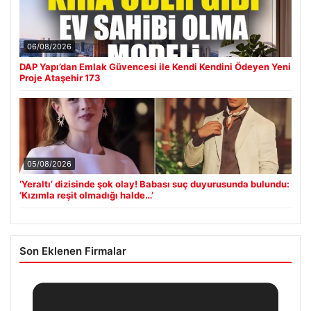
06/08/2026
DAP Yapı’dan Emlak Güvencesi ile Kendi Kendini Ödeyen Yeni
Proje Ataşehir 173
05/08/2026
‘Yeraltı’ dizisinde şok olay! Babası suç duyurusunda bulundu:
‘Kızımla reşit olmadığı halde…’
Son Eklenen Firmalar