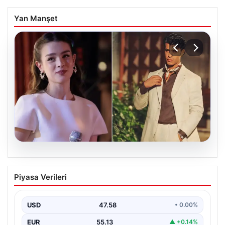
Yan Manşet
05.08.2026
‘Yeraltı’ dizisinde şok olay! Babası suç
Piyasa Verileri
duyurusunda bulundu: ‘Kızımla reşit
olmadığı halde…’
USD
47.58
• 0.00%
EUR
55.13
▲ +0.14%