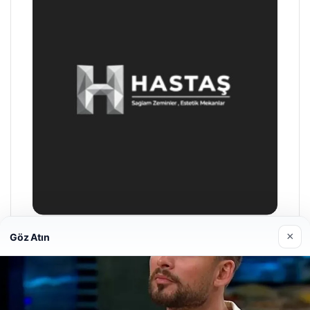
×
Göz Atın
Hastaş Beton
26/05/2026