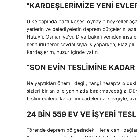
“KARDEŞLERİMİZE YENİ EVLE
Ülke çapında parti köşesi oynayıp heykeller aç
yerlerin ve belediyelerin deprem bütçelerini azal
Hatay’ı, Osmaniye’yi, Diyarbakır’ı yeniden inşa 
her türlü terör sevdalısıyla iş yaparken; Elazığlı,
Kardeşlerim, huzur içinde yatın.
“SON EVİN TESLİMİNE KADA
Ne yaptıkları önemli değil, hangi hesapta oldukl
sizleri bir an bile yanınızda bırakmayacağız. D
teslim edilene kadar mücadelemizi sevgiyle, azim
24 BİN 559 EV VE İŞYERİ TESL
Törende deprem bölgesindeki illerle canlı bağla