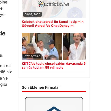
bine
ve
eye
08/08/2026
Kelebek chat adresi İle Sanal İletişimin
Güvenli Adresi Ve Chat Deneyimi
de
i:
07/08/2026
KKTC’de toplu cinsel saldırı davasında 5
lda da
sanığa toplam 55 yıl hapis
diğiniz
ya ve
gibi
Son Eklenen Firmalar