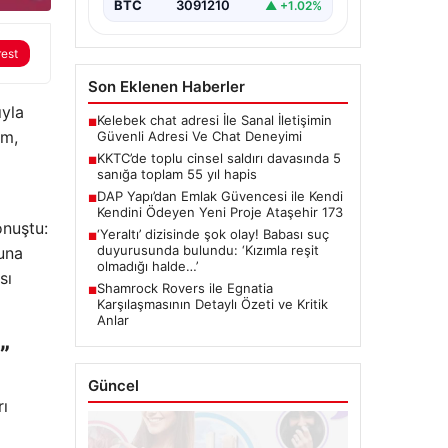
BTC
3091210
▲ +1.02%
rest
Son Eklenen Haberler
ıyla
Kelebek chat adresi İle Sanal İletişimin
■
um,
Güvenli Adresi Ve Chat Deneyimi
KKTC’de toplu cinsel saldırı davasında 5
■
sanığa toplam 55 yıl hapis
DAP Yapı’dan Emlak Güvencesi ile Kendi
■
Kendini Ödeyen Yeni Proje Ataşehir 173
onuştu:
‘Yeraltı’ dizisinde şok olay! Babası suç
■
duyurusunda bulundu: ‘Kızımla reşit
nuna
olmadığı halde…’
sı
Shamrock Rovers ile Egnatia
■
Karşılaşmasının Detaylı Özeti ve Kritik
Anlar
”
Güncel
rı