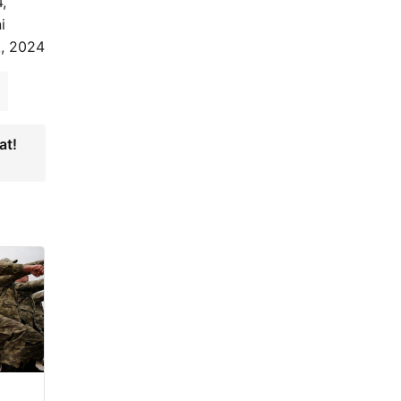
,
i
k, 2024
at!