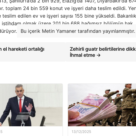
3, Şanlıurfa’da 2 bin 929, Elazığ’da 1407, Diyarbakır’da 674
. toplam 24 bin 559 konut ve işyeri daha teslim edildi. Yen
e teslim edilen ev ve işyeri sayısı 155 bine yükseldi. Bakanlı
68 istihdam olmak üzere 201 bin 688 bağımsız bölümün hak
dürüyor.
Bu içerik Metin Yamaner tarafından yayınlanmıştır.
el hareketi ortalığı
Zehirli guatr belirtilerine dikk
İhmal etme →
25
13/12/2025