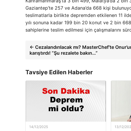
Kahramanmaraş’ta 3 bin 499, Malatya’da 2 bin 31
Gaziantep’te 257 ve Adana’da 668 kişi bulunuyor
teslimatlarla birlikte depremden etkilenen 11 ild
yılı sonuna kadar 199 bin 20 konut ve 2 bin 6
sahiplerine teslim edilmesi için çalışmalarını sür
← Cezalandırılacak mı? MasterChef’te Onur’un 
karıştırdı! “Şu rezalete bakın…”
Tavsiye Edilen Haberler
14/12/2025
13/12/20