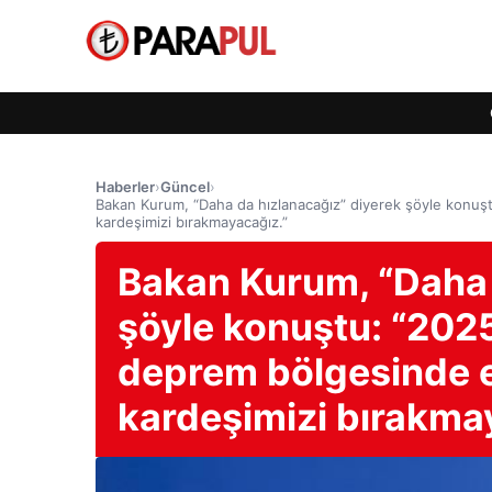
Haberler
›
Güncel
›
Bakan Kurum, “Daha da hızlanacağız” diyerek şöyle konuş
kardeşimizi bırakmayacağız.”
Bakan Kurum, “Daha 
şöyle konuştu: “202
deprem bölgesinde e
kardeşimizi bırakma