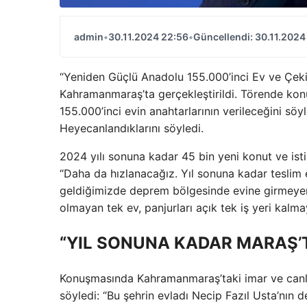
admin
•
30.11.2024 22:56
•
Güncellendi: 30.11.2024
“Yeniden Güçlü Anadolu 155.000’inci Ev ve Çeki
Kahramanmaraş’ta gerçekleştirildi. Törende konu
155.000’inci evin anahtarlarının verileceğini söy
Heyecanlandıklarını söyledi.
2024 yılı sonuna kadar 45 bin yeni konut ve i
“Daha da hızlanacağız. Yıl sonuna kadar teslim 
geldiğimizde deprem bölgesinde evine girmeyen
olmayan tek ev, panjurları açık tek iş yeri kal
“YIL SONUNA KADAR MARAŞ’TA
Konuşmasında Kahramanmaraş’taki imar ve canland
söyledi: “Bu şehrin evladı Necip Fazıl Usta’nın d