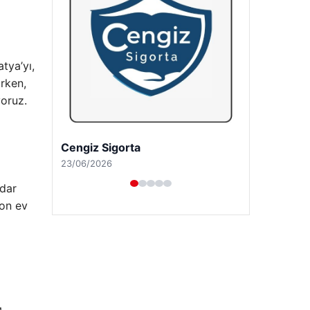
tya’yı,
arken,
yoruz.
Hastaş Beton
26/05/2026
adar
Son ev