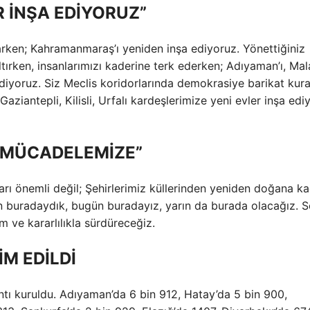
R İNŞA EDİYORUZ”
arken; Kahramanmaraş’ı yeniden inşa ediyoruz. Yönettiğiniz
tırken, insanlarımızı kaderine terk ederken; Adıyaman’ı, Mala
ediyoruz. Siz Meclis koridorlarında demokrasiye barikat kur
 Gaziantepli, Kilisli, Urfalı kardeşlerimize yeni evler inşa edi
R MÜCADELEMİZE”
arı önemli değil; Şehirlerimiz küllerinden yeniden doğana k
ün buradaydık, bugün buradayız, yarın da burada olacağız. 
 ve kararlılıkla sürdüreceğiz.
İM EDİLDİ
ntı kuruldu. Adıyaman’da 6 bin 912, Hatay’da 5 bin 900,