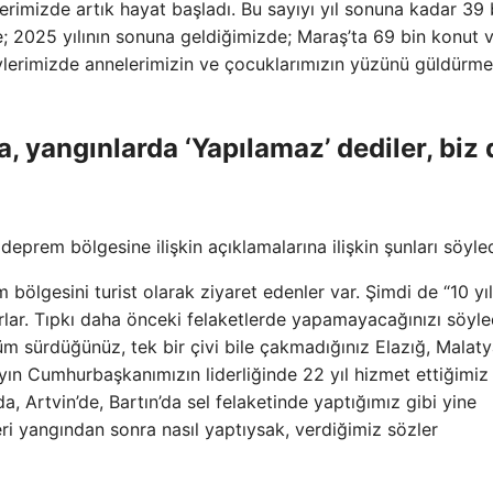
yerimizde artık hayat başladı. Bu sayıyı yıl sonuna kadar 39 
e; 2025 yılının sonuna geldiğimizde; Maraş’ta 69 bin konut 
e köylerimizde annelerimizin ve çocuklarımızın yüzünü güldürm
, yangınlarda ‘Yapılamaz’ dediler, biz 
rem bölgesine ilişkin açıklamalarına ilişkin şunları söyled
bölgesini turist olarak ziyaret edenler var. Şimdi de “10 yı
rlar. Tıpkı daha önceki felaketlerde yapamayacağınızı söyle
üm sürdüğünüz, tek bir çivi bile çakmadığınız Elazığ, Malat
yın Cumhurbaşkanımızın liderliğinde 22 yıl hizmet ettiğimiz 
a, Artvin’de, Bartın’da sel felaketinde yaptığımız gibi yine
ri yangından sonra nasıl yaptıysak, verdiğimiz sözler