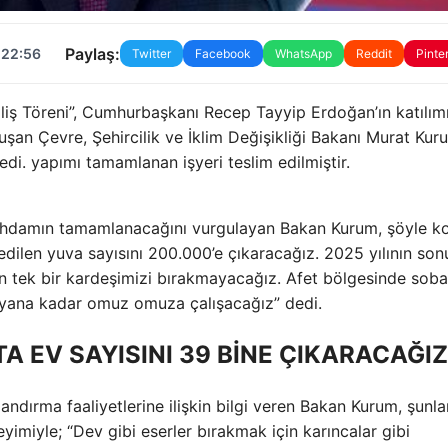
Paylaş:
 22:56
Twitter
Facebook
WhatsApp
Reddit
Pinte
liş Töreni”, Cumhurbaşkanı Recep Tayyip Erdoğan’ın katılım
şan Çevre, Şehircilik ve İklim Değişikliği Bakanı Murat Kur
ledi. yapımı tamamlanan işyeri teslim edilmiştir.
stihdamın tamamlanacağını vurgulayan Bakan Kurum, şöyle k
edilen yuva sayısını 200.000’e çıkaracağız. 2025 yılının so
 tek bir kardeşimizi bırakmayacağız. Afet bölgesinde soba
mayana kadar omuz omuza çalışacağız” dedi.
 EV SAYISINI 39 BİNE ÇIKARACAĞIZ
ırma faaliyetlerine ilişkin bilgi veren Bakan Kurum, şunla
eyimiyle; “Dev gibi eserler bırakmak için karıncalar gibi