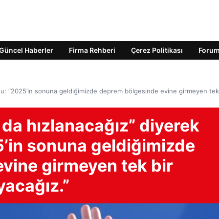
Güncel Haberler
Firma Rehberi
Çerez Politikası
Foru
tu: “2025’in sonuna geldiğimizde deprem bölgesinde evine girmeyen tek
da hızlanacağız” diyerek
5’in sonuna geldiğimizde
vine girmeyen tek bir
yacağız.”