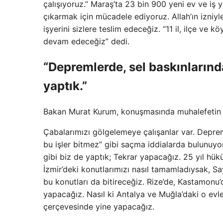
çalışıyoruz.” Maraş’ta 23 bin 900 yeni ev ve iş 
çıkarmak için mücadele ediyoruz. Allah’ın izniyl
işyerini sizlere teslim edeceğiz. “11 il, ilçe v
devam edeceğiz” dedi.
“Depremlerde, sel baskınlarında
yaptık.”
Bakan Murat Kurum, konuşmasında muhalefetin dep
Çabalarımızı gölgelemeye çalışanlar var. Deprem 
bu işler bitmez” gibi saçma iddialarda bulunuyo
gibi biz de yaptık; Tekrar yapacağız. 25 yıl hük
İzmir’deki konutlarımızı nasıl tamamladıysak, Sa
bu konutları da bitireceğiz. Rize’de, Kastamonu’d
yapacağız. Nasıl ki Antalya ve Muğla’daki o evle
çerçevesinde yine yapacağız.