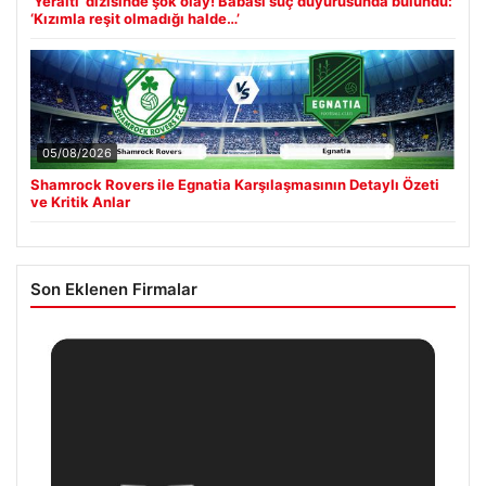
‘Yeraltı’ dizisinde şok olay! Babası suç duyurusunda bulundu:
‘Kızımla reşit olmadığı halde…’
05/08/2026
Shamrock Rovers ile Egnatia Karşılaşmasının Detaylı Özeti
ve Kritik Anlar
Son Eklenen Firmalar