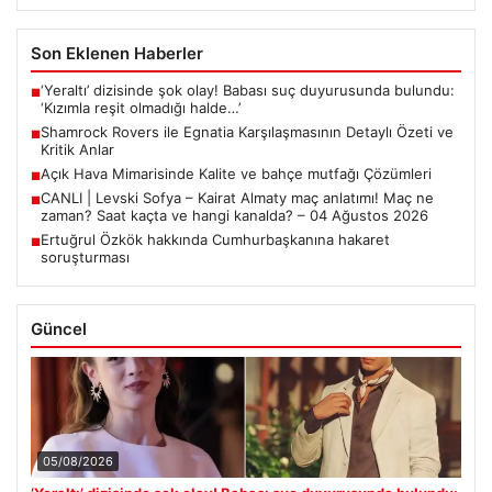
Son Eklenen Haberler
‘Yeraltı’ dizisinde şok olay! Babası suç duyurusunda bulundu:
■
‘Kızımla reşit olmadığı halde…’
Shamrock Rovers ile Egnatia Karşılaşmasının Detaylı Özeti ve
■
Kritik Anlar
Açık Hava Mimarisinde Kalite ve bahçe mutfağı Çözümleri
■
CANLI | Levski Sofya – Kairat Almaty maç anlatımı! Maç ne
■
zaman? Saat kaçta ve hangi kanalda? – 04 Ağustos 2026
Ertuğrul Özkök hakkında Cumhurbaşkanına hakaret
■
soruşturması
Güncel
05/08/2026