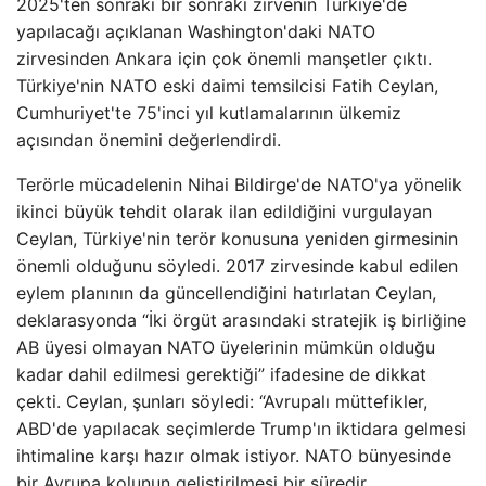
2025'ten sonraki bir sonraki zirvenin Türkiye'de
yapılacağı açıklanan Washington'daki NATO
zirvesinden Ankara için çok önemli manşetler çıktı.
Türkiye'nin NATO eski daimi temsilcisi Fatih Ceylan,
Cumhuriyet'te 75'inci yıl kutlamalarının ülkemiz
açısından önemini değerlendirdi.
Terörle mücadelenin Nihai Bildirge'de NATO'ya yönelik
ikinci büyük tehdit olarak ilan edildiğini vurgulayan
Ceylan, Türkiye'nin terör konusuna yeniden girmesinin
önemli olduğunu söyledi. 2017 zirvesinde kabul edilen
eylem planının da güncellendiğini hatırlatan Ceylan,
deklarasyonda “İki örgüt arasındaki stratejik iş birliğine
AB üyesi olmayan NATO üyelerinin mümkün olduğu
kadar dahil edilmesi gerektiği” ifadesine de dikkat
çekti. Ceylan, şunları söyledi: “Avrupalı ​​müttefikler,
ABD'de yapılacak seçimlerde Trump'ın iktidara gelmesi
ihtimaline karşı hazır olmak istiyor. NATO bünyesinde
bir Avrupa kolunun geliştirilmesi bir süredir