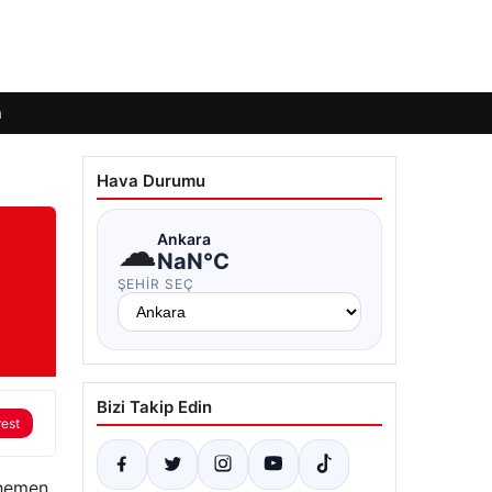
m
Hava Durumu
☁
Ankara
NaN°C
ŞEHIR SEÇ
Bizi Takip Edin
rest
 hemen