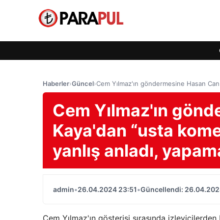
Haberler
›
Güncel
›
Cem Yılmaz'ın göndermesine Hasan Can K
Cem Yılmaz'ın gönd
Kaya'dan “usta kome
yanlış anladı, yapam
admin
•
26.04.2024 23:51
•
Güncellendi: 26.04.202
Cem Yılmaz'ın gösterisi sırasında izleyicilerde