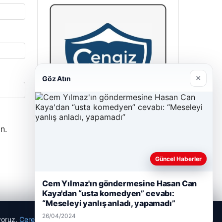
×
Göz Atın
n.
Cengiz Sigorta
23/06/2026
Güncel Haberler
Cem Yılmaz'ın göndermesine Hasan Can
Kaya'dan “usta komedyen” cevabı:
“Meseleyi yanlış anladı, yapamadı”
26/04/2024
ıyoruz.
Çerez Politikamız
Reddet
Kabul Et