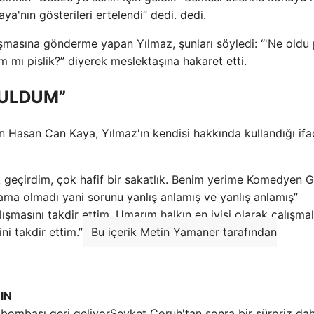
a'nın gösterileri ertelendi” dedi. dedi.
asına gönderme yapan Yılmaz, şunları söyledi: “'Ne oldu p
mı pislik?” diyerek meslektaşına hakaret etti.
BULDUM”
an Hasan Can Kaya, Yılmaz'ın kendisi hakkında kullandığı ifa
ık geçirdim, çok hafif bir sakatlık. Benim yerime Komedyen G
ama olmadı yani sorunu yanlış anlamış ve yanlış anlamış”
masını takdir ettim. Umarım halkın en iyisi olarak çalışmal
ni takdir ettim.”
Bu içerik Metin Yamaner tarafından
IN
Şevket Çoruh'tan sonra bir sürpriz dah