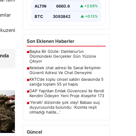
ciddi bir değer barındırmaktadır.
ALTIN
6660.6
▲ +2.59%
Günümüzde birçok…
umlar
BTC
3093842
▲ +0.13%
 kuzeni
Son Eklenen Haberler
Başka Bir Gözle: Damlanur’un
■
ında
Ölümündeki Gerçekler Gün Yüzüne
Çıkıyor
Kelebek chat adresi İle Sanal İletişimin
■
Güvenli Adresi Ve Chat Deneyimi
KKTC’de toplu cinsel saldırı davasında 5
■
sanığa toplam 55 yıl hapis
DAP Yapı’dan Emlak Güvencesi ile Kendi
■
Kendini Ödeyen Yeni Proje Ataşehir 173
‘Yeraltı’ dizisinde şok olay! Babası suç
■
duyurusunda bulundu: ‘Kızımla reşit
olmadığı halde…’
Güncel