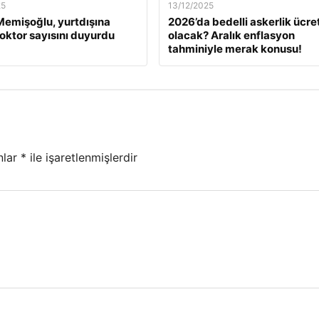
25
13/12/2025
emişoğlu, yurtdışına
2026’da bedelli askerlik ücret
oktor sayısını duyurdu
olacak? Aralık enflasyon
tahminiyle merak konusu!
nlar
*
ile işaretlenmişlerdir