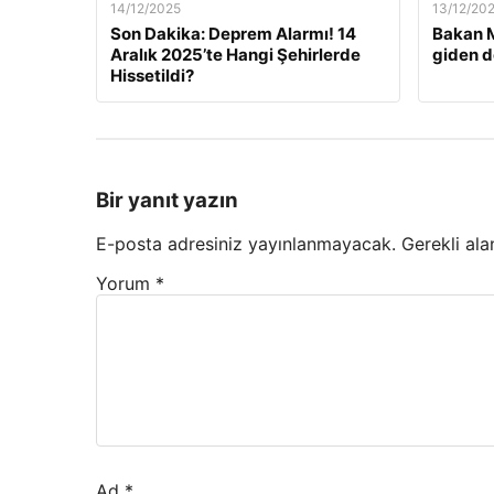
14/12/2025
13/12/20
Son Dakika: Deprem Alarmı! 14
Bakan M
Aralık 2025’te Hangi Şehirlerde
giden d
Hissetildi?
Bir yanıt yazın
E-posta adresiniz yayınlanmayacak.
Gerekli ala
Yorum
*
Ad
*