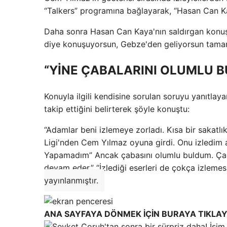
“Talkers” programına bağlayarak, “Hasan Can Kay
Daha sonra Hasan Can Kaya'nın saldırgan konuşm
diye konuşuyorsun, Gebze'den geliyorsun tamam 
“YİNE ÇABALARINI OLUMLU 
Konuyla ilgili kendisine sorulan soruyu yanıtlay
takip ettiğini belirterek şöyle konuştu:
“Adamlar beni izlemeye zorladı. Kısa bir sakatl
Ligi'nden Cem Yılmaz oyuna girdi. Onu izledim 
Yapamadım” Ancak çabasını olumlu buldum. Çalış
devam eder.” “İzlediği eserleri de çokça izlemesi
yayınlanmıştır.
ANA SAYFAYA DÖNMEK İÇİN BURAYA TIKLAY