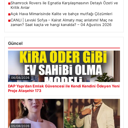
Shamrock Rovers ile Egnatia Karşılaşmasının Detaylı Özeti ve
■
Kritik Anlar
Açık Hava Mimarisinde Kalite ve bahçe mutfağı Çözümleri
■
CANLI | Levski Sofya – Kairat Almaty maç anlatımı! Maç ne
■
zaman? Saat kaçta ve hangi kanalda? – 04 Ağustos 2026
Güncel
06/08/2026
DAP Yapı’dan Emlak Güvencesi ile Kendi Kendini Ödeyen Yeni
Proje Ataşehir 173
05/08/2026