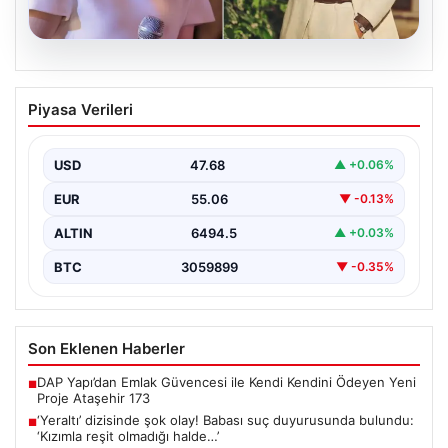
05.08.2026
‘Yeraltı’ dizisinde şok olay! Babası suç
Piyasa Verileri
duyurusunda bulundu: ‘Kızımla reşit
olmadığı halde…’
USD
47.68
▲ +0.06%
EUR
55.06
▼ -0.13%
ALTIN
6494.5
▲ +0.03%
BTC
3059899
▼ -0.35%
Son Eklenen Haberler
DAP Yapı’dan Emlak Güvencesi ile Kendi Kendini Ödeyen Yeni
■
Proje Ataşehir 173
‘Yeraltı’ dizisinde şok olay! Babası suç duyurusunda bulundu:
■
‘Kızımla reşit olmadığı halde…’