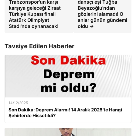
Trabzonspor'un karşı
dansçı eşi Tuğba
karşıya geleceği Ziraat
Beyazoğlu'ndan
Türkiye Kupası finali
gözlerini alamadı! O
Atatürk Olimpiyat
anlar günün gündemi
Stadı'nda oynanacak!
oldu →
Tavsiye Edilen Haberler
14/12/2025
Son Dakika: Deprem Alarmı! 14 Aralık 2025’te Hangi
Şehirlerde Hissetildi?