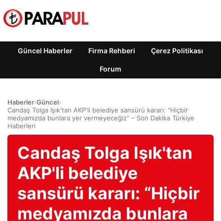
Güncel Haberler
Firma Rehberi
Çerez Politikası
Forum
Haberler
›
Güncel
›
Candaş Tolga Işık'tan AKP'li belediye sansürü kararı: “Hiçbir
medyamızda bunlara yer vermeyeceğiz” – Son Dakika Türkiye
Haberleri
Candaş Tolga Işık'tan
AKP'li belediye
sansürü kararı: “Hiçbir
medyamızda bunlara