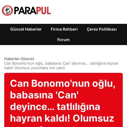
Güncel Haberler
Firma Rehberi
Çerez Politikası
Forum
Haberler
›
Güncel
›
Can Bonomo'nun oğlu, babasına 'Can' deyince… tatlılığına hayran
kaldı! Olumsuz yorumlara net yanıt
Can Bonomo'nun oğlu,
babasına 'Can'
deyince… tatlılığına
hayran kaldı! Olumsuz