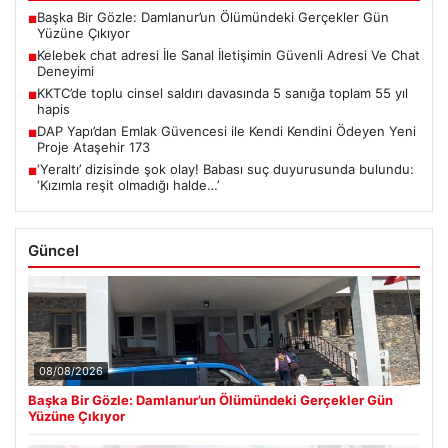
Başka Bir Gözle: Damlanur’un Ölümündeki Gerçekler Gün
■
Yüzüne Çıkıyor
Kelebek chat adresi İle Sanal İletişimin Güvenli Adresi Ve Chat
■
Deneyimi
KKTC’de toplu cinsel saldırı davasında 5 sanığa toplam 55 yıl
■
hapis
DAP Yapı’dan Emlak Güvencesi ile Kendi Kendini Ödeyen Yeni
■
Proje Ataşehir 173
‘Yeraltı’ dizisinde şok olay! Babası suç duyurusunda bulundu:
■
‘Kızımla reşit olmadığı halde…’
Güncel
08/08/2026
Başka Bir Gözle: Damlanur’un Ölümündeki Gerçekler Gün
Yüzüne Çıkıyor