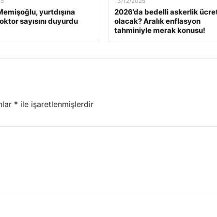
25
13/12/2025
emişoğlu, yurtdışına
2026’da bedelli askerlik ücret
oktor sayısını duyurdu
olacak? Aralık enflasyon
tahminiyle merak konusu!
nlar
*
ile işaretlenmişlerdir