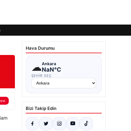
m
Hava Durumu
☁
Ankara
NaN°C
ŞEHIR SEÇ
rest
Bizi Takip Edin
liam