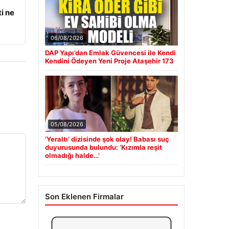
i ne
06/08/2026
DAP Yapı’dan Emlak Güvencesi ile Kendi
Kendini Ödeyen Yeni Proje Ataşehir 173
05/08/2026
‘Yeraltı’ dizisinde şok olay! Babası suç
duyurusunda bulundu: ‘Kızımla reşit
olmadığı halde…’
Son Eklenen Firmalar