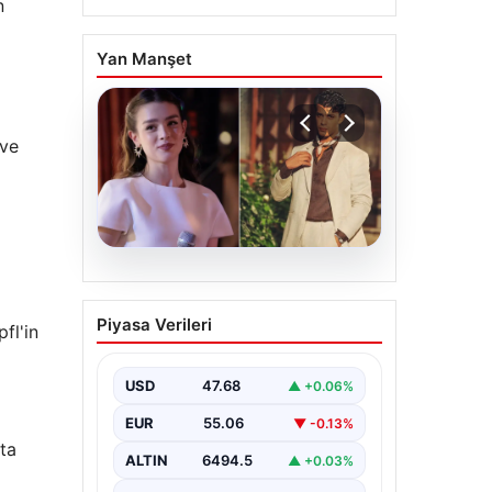
n
Yan Manşet
 ve
05.08.2026
‘Yeraltı’ dizisinde şok
Piyasa Verileri
fl'in
olay! Babası suç
duyurusunda bulundu:
‘Kızımla reşit olmadığı
USD
47.68
▲ +0.06%
halde…’
EUR
55.06
▼ -0.13%
fta
ALTIN
6494.5
▲ +0.03%