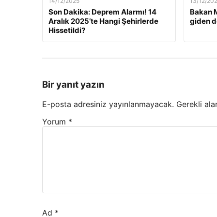
14/12/2025
13/12/20
Son Dakika: Deprem Alarmı! 14
Bakan M
Aralık 2025’te Hangi Şehirlerde
giden d
Hissetildi?
Bir yanıt yazın
E-posta adresiniz yayınlanmayacak.
Gerekli ala
Yorum
*
Ad
*