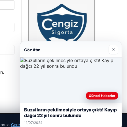
×
Göz Atın
Cengiz Sigorta
n.
23/06/2026
Güncel Haberler
Buzulların çekilmesiyle ortaya çıktı! Kayıp
dağcı 22 yıl sonra bulundu
11/07/2024
ıyoruz.
Çerez Politikamız
Reddet
Kabul Et