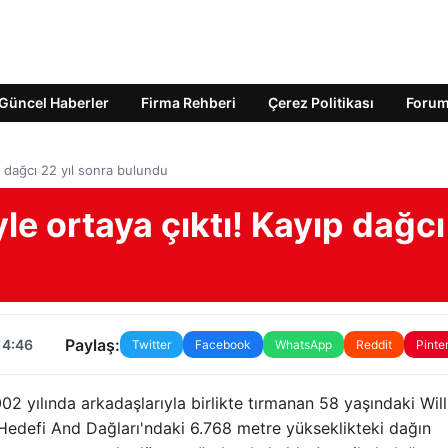
Güncel Haberler
Firma Rehberi
Çerez Politikası
Foru
p dağcı 22 yıl sonra bulundu
le ortaya çıktı! Kayıp dağcı
Paylaş:
14:46
Twitter
Facebook
WhatsApp
Reddit
Pinte
 yılında arkadaşlarıyla birlikte tırmanan 58 yaşındaki Wil
 Hedefi And Dağları'ndaki 6.768 metre yükseklikteki dağın