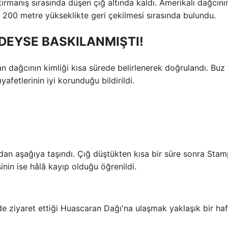
tırmanış sırasında düşen çığ altında kaldı. Amerikalı dağcını
 200 metre yükseklikte geri çekilmesi sırasında bulundu.
EDEYSE BASKILANMIŞTI!
n dağcının kimliği kısa sürede belirlenerek doğrulandı. Buz
fetlerinin iyi korunduğu bildirildi.
dan aşağıya taşındı. Çığ düştükten kısa bir süre sonra Stamp
inin ise hâlâ kayıp olduğu öğrenildi.
nde ziyaret ettiği Huascaran Dağı'na ulaşmak yaklaşık bir ha