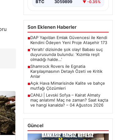
BTC
3059899
▼ -0.35%
Son Eklenen Haberler
oru
DAP Yapı’dan Emlak Güvencesi ile Kendi
■
Kendini Ödeyen Yeni Proje Ataşehir 173
‘Yeraltı’ dizisinde şok olay! Babası suç
■
duyurusunda bulundu: ‘Kızımla reşit
olmadığı halde…’
Shamrock Rovers ile Egnatia
■
Karşılaşmasının Detaylı Özeti ve Kritik
Anlar
Açık Hava Mimarisinde Kalite ve bahçe
■
mutfağı Çözümleri
CANLI | Levski Sofya – Kairat Almaty
■
maç anlatımı! Maç ne zaman? Saat kaçta
ve hangi kanalda? – 04 Ağustos 2026
Güncel