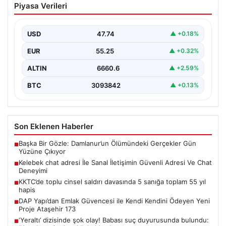
Piyasa Verileri
Güvenli Adresi Ve Chat Deneyimi
İnternet çağında kullanıcıların kaliteli bir şekilde irtibat
kurması ciddi bir değer barındırmaktadır. Günümüzde
USD
47.74
▲ +0.18%
birçok…
EUR
55.25
▲ +0.32%
ALTIN
6660.6
▲ +2.59%
BTC
3093842
▲ +0.13%
Son Eklenen Haberler
Başka Bir Gözle: Damlanur’un Ölümündeki Gerçekler Gün
■
Yüzüne Çıkıyor
Kelebek chat adresi İle Sanal İletişimin Güvenli Adresi Ve Chat
■
Deneyimi
KKTC’de toplu cinsel saldırı davasında 5 sanığa toplam 55 yıl
■
hapis
DAP Yapı’dan Emlak Güvencesi ile Kendi Kendini Ödeyen Yeni
■
Proje Ataşehir 173
‘Yeraltı’ dizisinde şok olay! Babası suç duyurusunda bulundu:
■