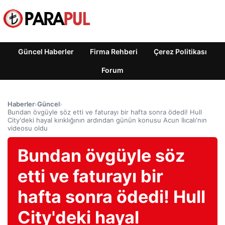
Güncel Haberler
Firma Rehberi
Çerez Politikası
Forum
Haberler
›
Güncel
›
Bundan övgüyle söz etti ve faturayı bir hafta sonra ödedi! Hull
City'deki hayal kırıklığının ardından günün konusu Acun Ilıcalı'nın
videosu oldu
Bundan övgüyle söz
etti ve faturayı bir
hafta sonra ödedi! Hull
City'deki hayal