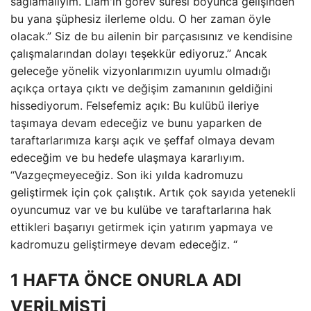
sağlamalıyım. Liam'ın görev süresi boyunca gelişinden
bu yana şüphesiz ilerleme oldu. O her zaman öyle
olacak.” Siz de bu ailenin bir parçasısınız ve kendisine
çalışmalarından dolayı teşekkür ediyoruz.” Ancak
geleceğe yönelik vizyonlarımızın uyumlu olmadığı
açıkça ortaya çıktı ve değişim zamanının geldiğini
hissediyorum. Felsefemiz açık: Bu kulübü ileriye
taşımaya devam edeceğiz ve bunu yaparken de
taraftarlarımıza karşı açık ve şeffaf olmaya devam
edeceğim ve bu hedefe ulaşmaya kararlıyım.
“Vazgeçmeyeceğiz. Son iki yılda kadromuzu
geliştirmek için çok çalıştık. Artık çok sayıda yetenekli
oyuncumuz var ve bu kulübe ve taraftarlarına hak
ettikleri başarıyı getirmek için yatırım yapmaya ve
kadromuzu geliştirmeye devam edeceğiz. “
1 HAFTA ÖNCE ONURLA ADI
VERİLMİŞTİ