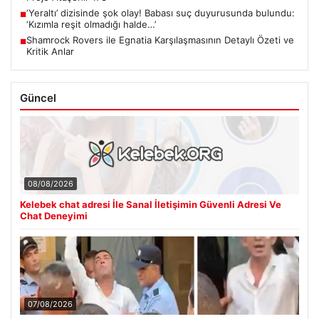
‘Yeraltı’ dizisinde şok olay! Babası suç duyurusunda bulundu:
■
‘Kızımla reşit olmadığı halde…’
Shamrock Rovers ile Egnatia Karşılaşmasının Detaylı Özeti ve
■
Kritik Anlar
Güncel
08/08/2026
Kelebek chat adresi İle Sanal İletişimin Güvenli Adresi Ve
Chat Deneyimi
07/08/2026