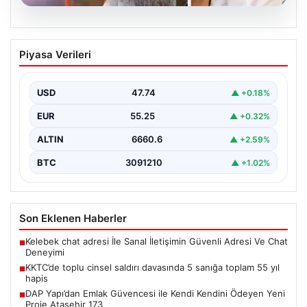
07.08.2026
KKTC’de toplu cinsel saldırı davasında 5
Piyasa Verileri
sanığa toplam 55 yıl hapis
Kuzey Kıbrıs’ta, 18 yaşındaki bir kadına yönelik
gerçekleşen toplu cinsel saldırı ve bu saldırının…
USD
47.74
▲ +0.18%
EUR
55.25
▲ +0.32%
ALTIN
6660.6
▲ +2.59%
BTC
3091210
▲ +1.02%
Son Eklenen Haberler
Kelebek chat adresi İle Sanal İletişimin Güvenli Adresi Ve Chat
■
Deneyimi
KKTC’de toplu cinsel saldırı davasında 5 sanığa toplam 55 yıl
■
hapis
DAP Yapı’dan Emlak Güvencesi ile Kendi Kendini Ödeyen Yeni
■
Proje Ataşehir 173