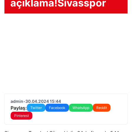
açıklama!Sivasspor
admin
•
30.04.2024 15:44
Paylaş:
Twitter
Facebook
WhatsApp
Reddit
Pinterest