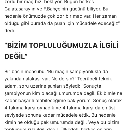
zorlu bir maç bizi bekliyor. Bugün herkes
Galatasaray'ın ve F.Bahçe'nin gücünü biliyor. Bu
nedenle önümüzde çok zor bir maç var. Her zaman
olduğu gibi burada da puan için mücadele edeceğiz”
dedi.
“BİZİM TOPLULUĞUMUZLA İLGİLİ
DEĞİL”
Bir basın mensubu, 'Bu maçın şampiyonlukla da
yakından alakası var. Ne dersin?' Tecrübeli teknik
adam, soru üzerine şunları söyledi: “Sonuçta
şampiyonun kim olacağı umurumda değil. Ekibimle ne
kadar başarılı olabileceğime bakıyorum. Sonuç olarak
4 takıma karşı oynadık ve 4 takıma karşı da en üst
seviyede sonuna kadar mücadele ettik. Bu nedenle
kimin ne olduğu pek umurumda değil. Veya bu bizim
toplumumuzla ilgili değil. Ülkedeki herkes onların