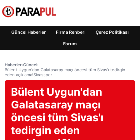
Güncel Haberler
Firma Rehberi
Çerez Politikası
Forum
Haberler
›
Güncel
›
Bülent Uygun'dan Galatasaray maçı öncesi tüm Sivas'ı tedirgin
eden açıklama!Sivasspor
Bülent Uygun'dan
Galatasaray maçı
öncesi tüm Sivas'ı
tedirgin eden