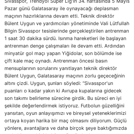
Sivasspor, Trendyol Süper Lig'in 34. haftasında 5 Mayıs
Pazar günü Galatasaray ile oynayacağı deplasman
maçının hazırlıklarına devam etti. Teknik direktör
Bülent Uygun ve yardımcıları yönetiminde Vali Lütfullah
Bilgin Sivasspor tesislerinde gerçekleştirilen antrenman
1 saat 30 dakika sürdü. Isınma hareketleri ile başlayan
antrenman denge çalışmaları ile devam etti. Ardından
minyatür gol maçı yapan Yiğidolar, son bölümde ise
çift kale maç oynadı. Antrenman öncesi basın
mensuplarının sorularını yanıtlayan teknik direktör
Bülent Uygun, Galatasaray maçının zorlu geçeceğinin
altını çizdi. Uygun, şunları söyledi: “Sivasspor'un
puanları o kadar yakın ki Avrupa kupalarına gidecek
son takımı belirleme sürecine girdik. Bu süreci en iyi
şekilde değerlendirmek istiyoruz. Futbolun güzelliğini
yansıtan, oyun anlayışımızı ve bireysel yeteneklerimizi
ortaya koyan harika bir maç olmasını diliyorum. Güçlü
yönlere, avantajlara ve daha birçok şeye baktığımızda