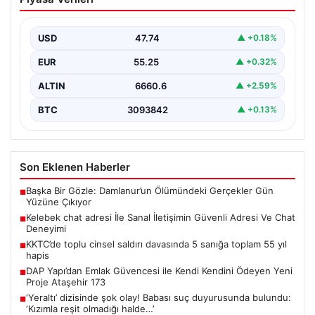
Güvenli Adresi Ve Chat Deneyimi
İnternet çağında kullanıcıların kaliteli bir şekilde irtibat
kurması ciddi bir değer barındırmaktadır. Günümüzde
USD
47.74
▲ +0.18%
birçok…
EUR
55.25
▲ +0.32%
ALTIN
6660.6
▲ +2.59%
BTC
3093842
▲ +0.13%
Son Eklenen Haberler
Başka Bir Gözle: Damlanur’un Ölümündeki Gerçekler Gün
■
Yüzüne Çıkıyor
Kelebek chat adresi İle Sanal İletişimin Güvenli Adresi Ve Chat
■
Deneyimi
KKTC’de toplu cinsel saldırı davasında 5 sanığa toplam 55 yıl
■
hapis
DAP Yapı’dan Emlak Güvencesi ile Kendi Kendini Ödeyen Yeni
■
Proje Ataşehir 173
‘Yeraltı’ dizisinde şok olay! Babası suç duyurusunda bulundu:
■
‘Kızımla reşit olmadığı halde…’