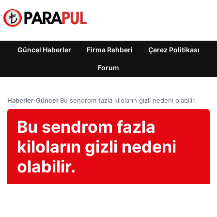
Güncel Haberler
Firma Rehberi
Çerez Politikası
Forum
Haberler
›
Güncel
›
Bu sendrom fazla kiloların gizli nedeni olabilir.
Bu sendrom fazla
kiloların gizli nedeni
olabilir.