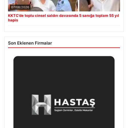
07/08/2026
KKTC’de toplu cinsel saldırı davasında 5 sanığa toplam 55 yıl
hapis
Son Eklenen Firmalar