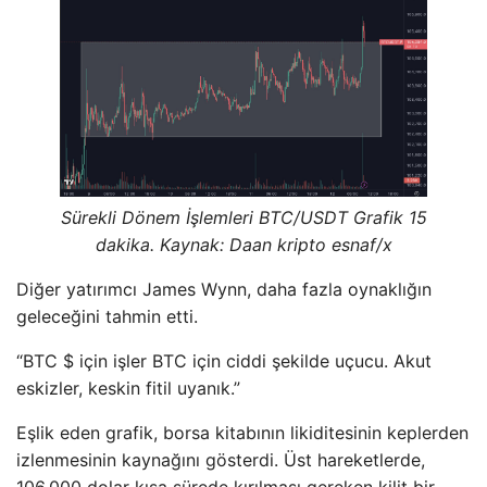
Sürekli Dönem İşlemleri BTC/USDT Grafik 15
dakika. Kaynak: Daan kripto esnaf/x
Diğer yatırımcı James Wynn, daha fazla oynaklığın
geleceğini tahmin etti.
“BTC $ için işler BTC için ciddi şekilde uçucu. Akut
eskizler, keskin fitil uyanık.”
Eşlik eden grafik, borsa kitabının likiditesinin keplerden
izlenmesinin kaynağını gösterdi. Üst hareketlerde,
106.000 dolar kısa sürede kırılması gereken kilit bir