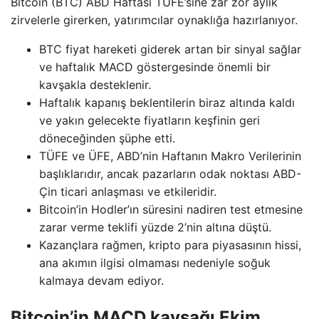
Bitcoin (BTC) ABD Haftası TÜFE’sine zar zor aylık
zirvelerle girerken, yatırımcılar oynaklığa hazırlanıyor.
BTC fiyat hareketi giderek artan bir sinyal sağlar
ve haftalık MACD göstergesinde önemli bir
kavşakla desteklenir.
Haftalık kapanış beklentilerin biraz altında kaldı
ve yakın gelecekte fiyatların keşfinin geri
döneceğinden şüphe etti.
TÜFE ve ÜFE, ABD’nin Haftanın Makro Verilerinin
başlıklarıdır, ancak pazarların odak noktası ABD-
Çin ticari anlaşması ve etkileridir.
Bitcoin’in Hodler’ın süresini nadiren test etmesine
zarar verme teklifi yüzde 2’nin altına düştü.
Kazançlara rağmen, kripto para piyasasının hissi,
ana akımın ilgisi olmaması nedeniyle soğuk
kalmaya devam ediyor.
Bitcoin’in MACD kavşağı Ekim