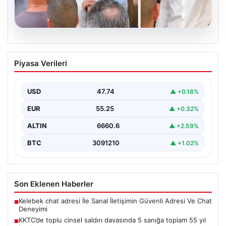
07.08.2026
KKTC’de toplu cinsel saldırı davasında 5
Piyasa Verileri
sanığa toplam 55 yıl hapis
Kuzey Kıbrıs’ta, 18 yaşındaki bir kadına yönelik
gerçekleşen toplu cinsel saldırı ve bu saldırının…
USD
47.74
▲ +0.18%
EUR
55.25
▲ +0.32%
ALTIN
6660.6
▲ +2.59%
BTC
3091210
▲ +1.02%
Son Eklenen Haberler
Kelebek chat adresi İle Sanal İletişimin Güvenli Adresi Ve Chat
■
Deneyimi
KKTC’de toplu cinsel saldırı davasında 5 sanığa toplam 55 yıl
■