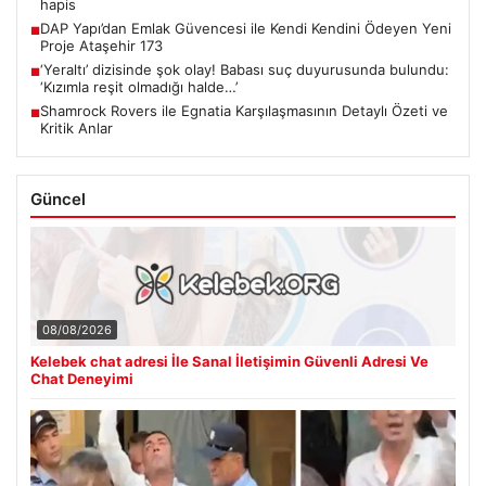
hapis
DAP Yapı’dan Emlak Güvencesi ile Kendi Kendini Ödeyen Yeni
■
Proje Ataşehir 173
‘Yeraltı’ dizisinde şok olay! Babası suç duyurusunda bulundu:
■
‘Kızımla reşit olmadığı halde…’
Shamrock Rovers ile Egnatia Karşılaşmasının Detaylı Özeti ve
■
Kritik Anlar
Güncel
08/08/2026
Kelebek chat adresi İle Sanal İletişimin Güvenli Adresi Ve
Chat Deneyimi