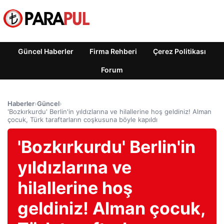
Güncel Haberler
Firma Rehberi
Çerez Politikası
Forum
Haberler
›
Güncel
›
'Bozkırkurdu' Berlin'in yıldızlarına ve hilallerine hoş geldiniz! Alman
çocuk, Türk taraftarların coşkusuna böyle kapıldı
'Bozkırkurdu' Berlin'in
yıldızlarına ve
hilallerine hoş
geldiniz! Alman çocuk,