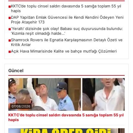
KKTC’de toplu cinsel saldırı davasında 5 sanığa toplam 55 yıl
■
hapis
DAP Yapı’dan Emlak Güvencesi ile Kendi Kendini Ödeyen Yeni
■
Proje Ataşehir 173
‘Yeraltı’ dizisinde şok olay! Babası suç duyurusunda bulundu:
■
‘Kızımla reşit olmadığı halde…’
Shamrock Rovers ile Egnatia Karşılaşmasının Detaylı Özeti ve
■
Kritik Anlar
Açık Hava Mimarisinde Kalite ve bahçe mutfağı Çözümleri
■
Güncel
07/08/2026
KKTC’de toplu cinsel saldırı davasında 5 sanığa toplam 55 yıl
hapis