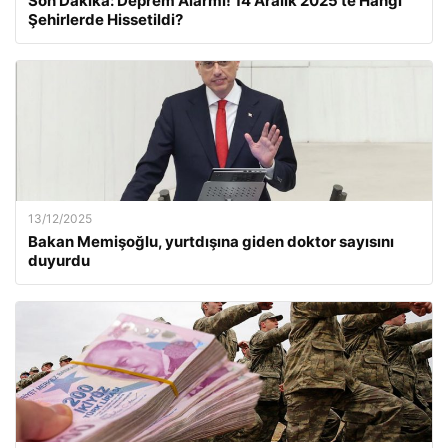
Son Dakika: Deprem Alarmı! 14 Aralık 2025’te Hangi
Şehirlerde Hissetildi?
13/12/2025
Bakan Memişoğlu, yurtdışına giden doktor sayısını
duyurdu