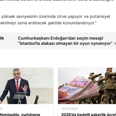
 yüksek seviyesinin üzerinde zirve yapıyor ve potansiyel
çekilmeyi sona erdirecek şekilde konumlandırıyor.”
ilk
Cumhurbaşkanı Erdoğan'dan seçim mesajı!
“İstanbul'la alakası olmayan bir oyun oynanıyor” 
25
13/12/2025
emişoğlu, yurtdışına
2026’da bedelli askerlik ücret