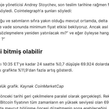
 yöneticisi Andrey Stoychev, son teslim tarihine rağmen f
yledi. Cointelegraph'a şunları söyledi:
ğu ve satımların sıfıra yakın olduğu mevcut ortamda, delta
 vade sonunda minimum fiyat etkisi bekliyoruz. Ancak asıl
i sözleşmelere yeniden yatırılacak mı?” ve eğer öyleyse hang
 ?”
 bitmiş olabilir
atı 10:35 ET'ye kadar 24 saatte %0,7 düşüşle 69.924 dolard
k grafikte %11,9'dan fazla artış gösterdi.
lük grafik. Kaynak CoinMarketCap
 önceki tarihi geri çekilmelere paralel olarak gerçekleşti. Re
, Bitcoin fiyatının tüm zamanların en yüksek seviyesi olan 6
a mevcut bölünme öncesi düzeltmenin sona erebileceğini