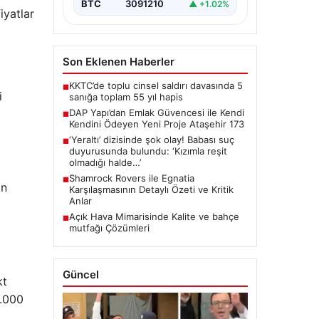
BTC
3091210
▲ +1.02%
iyatlar
Son Eklenen Haberler
KKTC’de toplu cinsel saldırı davasında 5
■
i
sanığa toplam 55 yıl hapis
DAP Yapı’dan Emlak Güvencesi ile Kendi
■
Kendini Ödeyen Yeni Proje Ataşehir 173
‘Yeraltı’ dizisinde şok olay! Babası suç
■
duyurusunda bulundu: ‘Kızımla reşit
olmadığı halde…’
Shamrock Rovers ile Egnatia
■
an
Karşılaşmasının Detaylı Özeti ve Kritik
Anlar
Açık Hava Mimarisinde Kalite ve bahçe
■
mutfağı Çözümleri
Güncel
kt
9.000