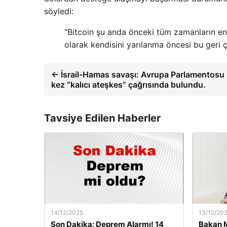
söyledi:
“Bitcoin şu anda önceki tüm zamanların en
olarak kendisini yarılanma öncesi bu geri 
← İsrail-Hamas savaşı: Avrupa Parlamentosu 
kez “kalıcı ateşkes” çağrısında bulundu.
Tavsiye Edilen Haberler
14/12/2025
13/12/20
Son Dakika: Deprem Alarmı! 14
Bakan M