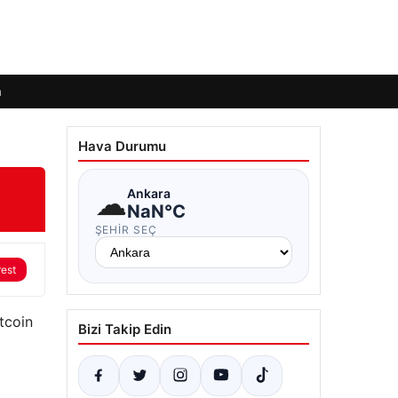
m
Hava Durumu
☁
Ankara
NaN°C
ŞEHIR SEÇ
rest
itcoin
Bizi Takip Edin