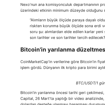
Nexo'nun ana komisyonculuk departmanının proje
üzerindeki etkinin minimum düzeyde olduğunu sö
“Alımların büyük ölçüde paraya dayalı oldu
riskten korunma büyük ölçüde sona erdi ve
soru şu: alımlardan elde edilen karlar yen
son tarihler ve son tarihler tercih edilecek?
Bitcoin'in yarılanma düzeltmesi
CoinMarketCap'in verilerine göre Bitcoin'in fiy
işlem gördü. Dünyanın ilk kripto para birimi aylı
BTC/USDT/1 gün
Bitcoin'in yarılanma öncesi tarihi geri çekilmesi,
Capital, 26 Mart'ta yaptığı bir video analizinde
dolardan desteğe ulaşmayı başarması durumund