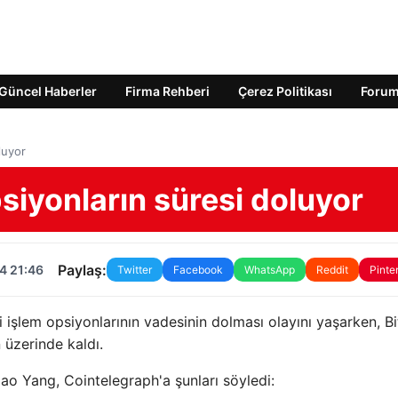
Güncel Haberler
Firma Rehberi
Çerez Politikası
Foru
luyor
siyonların süresi doluyor
Paylaş:
4 21:46
Twitter
Facebook
WhatsApp
Reddit
Pinte
i işlem opsiyonlarının vadesinin dolması olayını yaşarken, B
 üzerinde kaldı.
Hao Yang, Cointelegraph'a şunları söyledi: