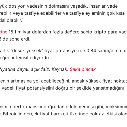
büyük opsiyon vadesinin dolmasını yaşadık. İnsanlar vade
bilir veya tasfiye edebilirler ve tasfiye eyleminin çok kısa
i olabilir.”
kinci
15,1 milyar dolardan fazla değere sahip kripto para vad
8'de sona erdi.
larlık “düşük yüksek” fiyat potansiyeli ile 0,84 satım/alma o
eğerini temsil ediyordu.
fiyatına dayalı açık faiz. Kaynak:
Şaka olacak
tenin artmasına yol açabileceğini, ancak yüksek fiyat noktas
 vadeli fiyat potansiyelini doğru bir şekilde yansıtmadığını
onanımın performansını doğrudan etkilememesi gibi, maksimu
 Bitcoin'in gerçek fiyat hareketi üzerinde çok az etkisi ola