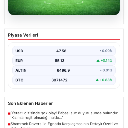
05.08.2026
Shamrock Rovers ile Egnatia
Piyasa Verileri
Karşılaşmasının Detaylı Özeti ve Kritik
Anlar
USD
47.58
• 0.00%
İrlanda temsilcisi Shamrock Rovers, Avrupa kupaları
mücadelesinde Egnatia’yı ağırladı ve sahadan 3-1’lik net
EUR
55.13
▲ +0.14%
bir…
ALTIN
6496.9
• 0.01%
BTC
3071472
▲ +0.88%
Son Eklenen Haberler
‘Yeraltı’ dizisinde şok olay! Babası suç duyurusunda bulundu:
■
‘Kızımla reşit olmadığı halde…’
Shamrock Rovers ile Egnatia Karşılaşmasının Detaylı Özeti ve
■