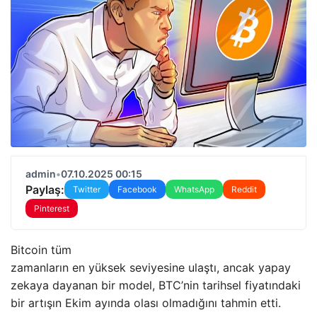
admin
•
07.10.2025 00:15
Paylaş:
Twitter
Facebook
WhatsApp
Reddit
Pinterest
Bitcoin tüm
zamanların en yüksek seviyesine ulaştı, ancak yapay
zekaya dayanan bir model, BTC’nin tarihsel fiyatındaki
bir artışın Ekim ayında olası olmadığını tahmin etti.