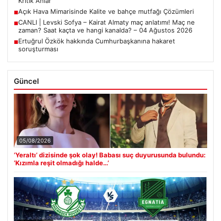
Kritik Anlar
Açık Hava Mimarisinde Kalite ve bahçe mutfağı Çözümleri
■
CANLI | Levski Sofya – Kairat Almaty maç anlatımı! Maç ne
■
zaman? Saat kaçta ve hangi kanalda? – 04 Ağustos 2026
Ertuğrul Özkök hakkında Cumhurbaşkanına hakaret
■
soruşturması
Güncel
05/08/2026
‘Yeraltı’ dizisinde şok olay! Babası suç duyurusunda bulundu:
‘Kızımla reşit olmadığı halde…’