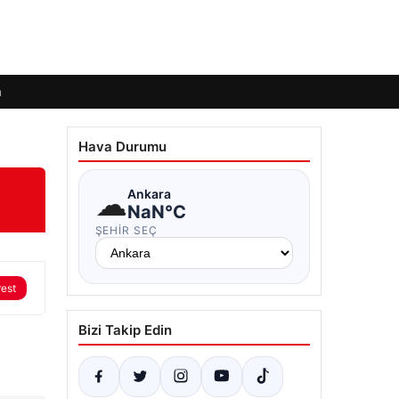
m
Hava Durumu
☁
Ankara
NaN°C
ŞEHIR SEÇ
rest
Bizi Takip Edin