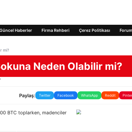
Güncel Haberler
Firma Rehberi
Çerez Politikası
Foru
ir mi?
 Şokuna Neden Olabilir mi?
Paylaş:
Twitter
Facebook
WhatsApp
Reddit
Pinte
.000 BTC toplarken, madenciler