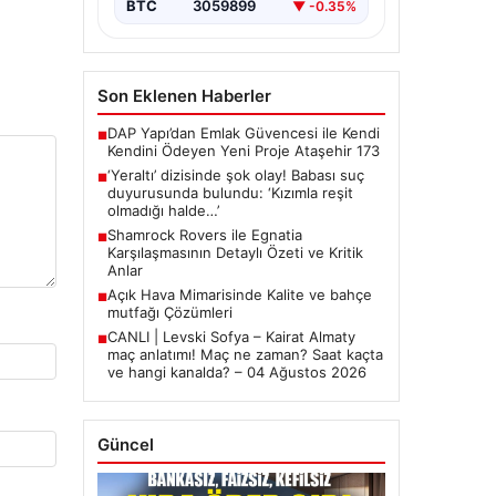
BTC
3059899
▼ -0.35%
Son Eklenen Haberler
DAP Yapı’dan Emlak Güvencesi ile Kendi
■
Kendini Ödeyen Yeni Proje Ataşehir 173
‘Yeraltı’ dizisinde şok olay! Babası suç
■
duyurusunda bulundu: ‘Kızımla reşit
olmadığı halde…’
Shamrock Rovers ile Egnatia
■
Karşılaşmasının Detaylı Özeti ve Kritik
Anlar
Açık Hava Mimarisinde Kalite ve bahçe
■
mutfağı Çözümleri
CANLI | Levski Sofya – Kairat Almaty
■
maç anlatımı! Maç ne zaman? Saat kaçta
ve hangi kanalda? – 04 Ağustos 2026
Güncel