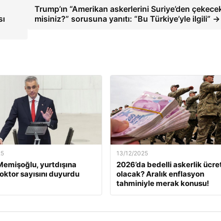
Trump’ın “Amerikan askerlerini Suriye’den çekece
sı
misiniz?” sorusuna yanıtı: “Bu Türkiye’yle ilgili” →
25
13/12/2025
emişoğlu, yurtdışına
2026’da bedelli askerlik ücret
oktor sayısını duyurdu
olacak? Aralık enflasyon
tahminiyle merak konusu!