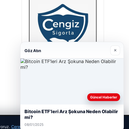
×
Göz Atın
Cengiz Sigorta
23/06/2026
Güncel Haberler
Bitcoin ETF’leri Arz Şokuna Neden Olabilir
mi?
08/01/2025
ıyoruz.
Çerez Politikamız
Reddet
Kabul Et