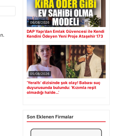
06/08/2026
DAP Yapı’dan Emlak Güvencesi ile Kendi
n.
Kendini Ödeyen Yeni Proje Ataşehir 173
05/08/2026
‘Yeraltı’ dizisinde şok olay! Babası suç
duyurusunda bulundu: ‘Kızımla reşit
olmadığı halde…’
Son Eklenen Firmalar