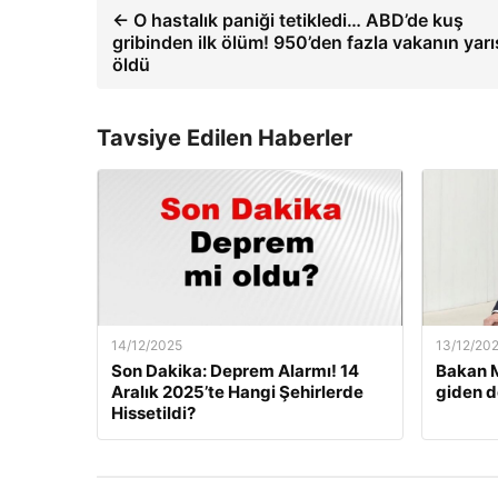
← O hastalık paniği tetikledi… ABD’de kuş
gribinden ilk ölüm! 950’den fazla vakanın yarı
öldü
Tavsiye Edilen Haberler
14/12/2025
13/12/20
Son Dakika: Deprem Alarmı! 14
Bakan M
Aralık 2025’te Hangi Şehirlerde
giden d
Hissetildi?