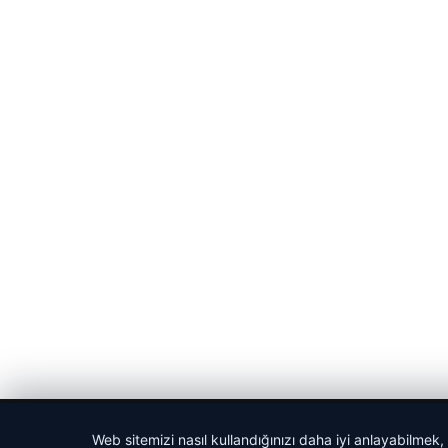
© 2026 Parapul – Güncel Ekonomi Haberleri
Web sitemizi nasıl kullandığınızı daha iyi anlayabilmek,