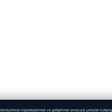
 deneyiminizi kişiselleştirmek ve geliştirmek amacıyla çerezler kullan