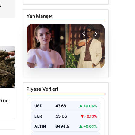
k
Yan Manşet
05.08.2026
‘Yeraltı’ dizisinde şok
Piyasa Verileri
olay! Babası suç
duyurusunda bulundu:
i ne
‘Kızımla reşit olmadığı
USD
47.68
▲ +0.06%
halde…’
EUR
55.06
▼ -0.13%
ALTIN
6494.5
▲ +0.03%