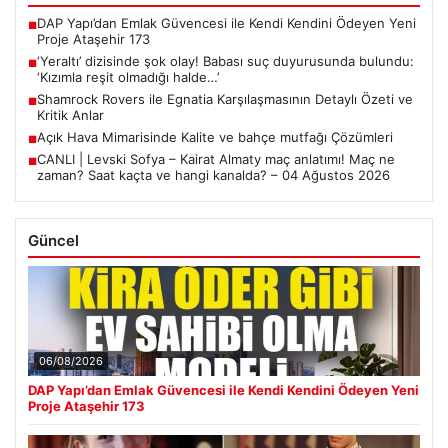
DAP Yapı’dan Emlak Güvencesi ile Kendi Kendini Ödeyen Yeni
■
Proje Ataşehir 173
‘Yeraltı’ dizisinde şok olay! Babası suç duyurusunda bulundu:
■
‘Kızımla reşit olmadığı halde…’
Shamrock Rovers ile Egnatia Karşılaşmasının Detaylı Özeti ve
■
Kritik Anlar
Açık Hava Mimarisinde Kalite ve bahçe mutfağı Çözümleri
■
CANLI | Levski Sofya – Kairat Almaty maç anlatımı! Maç ne
■
zaman? Saat kaçta ve hangi kanalda? – 04 Ağustos 2026
Güncel
06/08/2026
DAP Yapı’dan Emlak Güvencesi ile Kendi Kendini Ödeyen Yeni
Proje Ataşehir 173