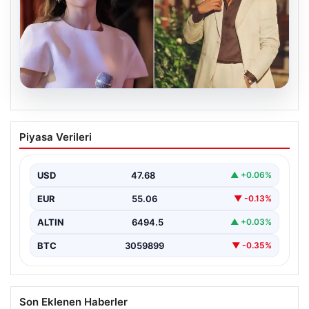
05.08.2026
‘Yeraltı’ dizisinde şok olay! Babası suç
Piyasa Verileri
duyurusunda bulundu: ‘Kızımla reşit
olmadığı halde…’
USD
47.68
▲ +0.06%
EUR
55.06
▼ -0.13%
ALTIN
6494.5
▲ +0.03%
BTC
3059899
▼ -0.35%
Son Eklenen Haberler