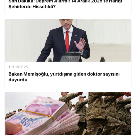
Son Dakika: Deprem Alarmı! 14 Aralık 2025’te Hangi
Şehirlerde Hissetildi?
13/12/2025
Bakan Memişoğlu, yurtdışına giden doktor sayısını
duyurdu