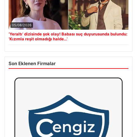
05/08/2026
‘Yeraltı’ dizisinde şok olay! Babası suç duyurusunda bulundu:
‘Kızımla reşit olmadığı halde…’
Son Eklenen Firmalar